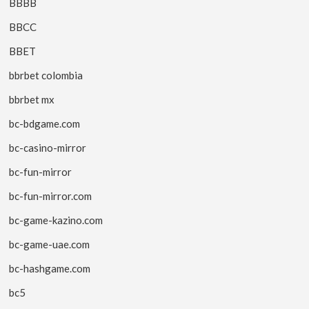
BBBB
BBCC
BBET
bbrbet colombia
bbrbet mx
bc-bdgame.com
bc-casino-mirror
bc-fun-mirror
bc-fun-mirror.com
bc-game-kazino.com
bc-game-uae.com
bc-hashgame.com
bc5