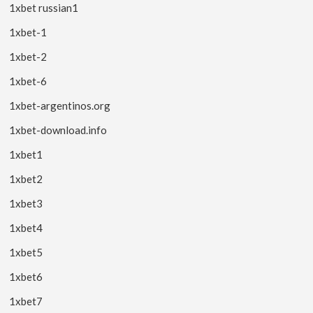
1xbet russian1
1xbet-1
1xbet-2
1xbet-6
1xbet-argentinos.org
1xbet-download.info
1xbet1
1xbet2
1xbet3
1xbet4
1xbet5
1xbet6
1xbet7