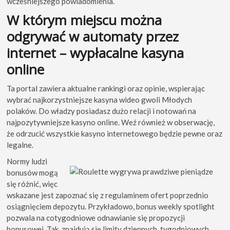
wcześniejszego powiadomienia.
W którym miejscu można
odgrywać w automaty przez
internet – wypłacalne kasyna
online
Ta portal zawiera aktualne rankingi oraz opinie, wspierając
wybrać najkorzystniejsze kasyna wideo gwoli Młodych
polaków. Do władzy posiadasz dużo relacji i notowań na
najpozytywniejsze kasyno online. Weź również w obserwację,
że odrzucić wszystkie kasyno internetowego będzie pewne oraz
legalne.
Normy ludzi
bonusów mogą
się różnić, więc
wskazane jest zapoznać się z regulaminem ofert poprzednio
osiągnięciem depozytu. Przykładowo, bonus weekly spotlight
pozwala na cotygodniowe odnawianie się propozycji
bonusowej. Tak, znajdują się limity dziennych, tygodniowych