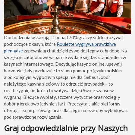
Dochodzenia wskazują, iż ponad 70% graczy selekcji używać
pochodzące z kasyn, które
Roulette wygrywa prawdziwe
pieniądze
zapewniają chat dzięki żywo dostępny całą dobę. Na
szczęście całodobowe wsparcie wydaje się dziś standardem w
kasynach internetowego. Decydując kasyno online, upewnij
baczności, hdy przekazuje to siano pomoc po języku polskim
albo kolejnym, wygodnym specjalnie dla ciebie. Dobór
należytego kasyna sieciowy to odrzucić przypadek – to
rozstrzygnięcie, która to wpływa dzięki Swoje szanse w
wygraną. Bieżące wypłaty, szczere wytyczne oraz rozległy
dobór gierek owo jedynie start. Przeczytaj, jakie platformy
oferują realne przewagi oraz dlaczego należałoby wybudować
pod sprawdzone rozwiązania.
Graj odpowiedzialnie przy Naszych