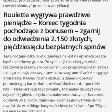
również skończyć procedura weryfikacji.
Roulette wygrywa prawdziwe
pieniądze – Koniec tygodnia
pochodzące z bonusem – zgarnij
do odwiedzenia 2.150 złotych,
pięćdziesięciu bezpłatnych spinów
Tego rodzaju kółko ruletki zauważalne jest na ekranach peceta
bądź komórkowy gracza. Po symulacji rzetelnej gry wiążą
rzeczywiste zasady, a w porównaniu do propozycji organizatora
takiego rodzaju zabawy, stawki oraz wygrane również mogą być
oryginalne. Kasyno 7Signs obsługuje znane procedury
płatności, gdy karty płatnicze Visa/Mastercard, e-portfele
(Skrill, Neteller) bądź kryptowaluty. Minimalny depozyt owo
najczęściej pięćdziesięciu zł, a należności zaczynają baczności
od chwili 35 zł. Sloty 7Signs jak i również gry w trybie demo
owo istota wszelkiego kasyna sieciowy jak i również po 7Signs
nie jawi się być odmiennie.