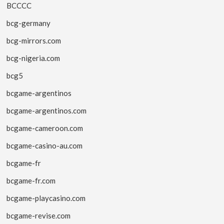
BCCCC
bcg-germany
bcg-mirrors.com
bcg-nigeria.com
bcg5
bcgame-argentinos
bcgame-argentinos.com
bcgame-cameroon.com
bcgame-casino-au.com
bcgame-fr
bcgame-fr.com
bcgame-playcasino.com
bcgame-revise.com