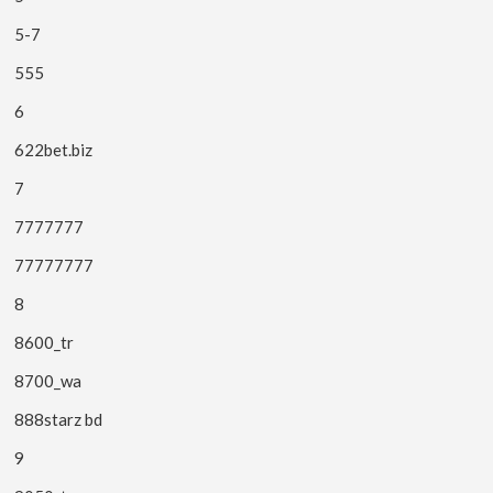
5-7
555
6
622bet.biz
7
7777777
77777777
8
8600_tr
8700_wa
888starz bd
9