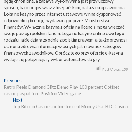
będą chronione, a zabawa wykonywana jest przy uczciwy
sposób, harmonijny wraz z hiszpańskimi, nakazami uprawnienia.
Lokalne kasyno przez internet ustawowe winna dysponować
odpowiednią licencję, wydawaną poprzez Ministerstwo
Finansów. Wyłącznie kasyna z oficjalną licencją mogą wręczać
swoje posługi polskim fanom. Legalne kasyno online owe tego
rodzaju, jakie działa zgodnie z polskim prawem, a także przynosi
ochrona zdrowia informacji własnych jak i również zabiegów
finansowych zawodników. Oprócz tego przy ofercie e-kasyna
wydaje się potężniejszy wybór automatów do gry.
Post Views:
159
Previous
Retro Reels Diamond Glitz Demo Play 100 percent Optibet
casino paypal free Position Video game
Next
Top Bitcoin Casinos online for real Money Usa: BTC Casino