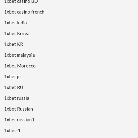
1xbet casino BD
1xbet casino french
1xbet india
1xbet Korea
1xbet KR
1xbet malaysia
1xbet Morocco
1xbet pt
1xbet RU
1xbet russia
1xbet Russian
1xbet russian1
1xbet-1