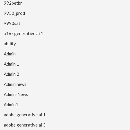
992betbr
9950_prod
9990sat
a16z generative ai 1
abilify
Admin
Admin 1
Admin 2
Admin news
Admin-News
Admin1
adobe generative ai 1
adobe generative ai 3