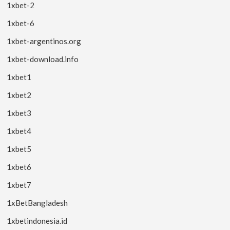
1xbet-2
1xbet-6
1xbet-argentinos.org
1xbet-download.info
1xbet1
1xbet2
1xbet3
1xbet4
1xbet5
1xbet6
1xbet7
1xBetBangladesh
1xbetindonesia.id