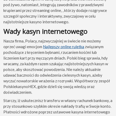
pod żywo, natomiast, integrują zawodników z prawdziwymi
krupierami przez streaming online, , którzy dodaje rozgrywce
szczegół społeczny i interaktywny, zwyczajowy w celu
najistotniejsze kasyno internetowego.
Wady kasyn internetowego
Nasza firma, Polacy, najzwyczajniej w świecie nie możemy
oprzeć uwagi emocjom
Najlepszy online ruletka
związanym
pochodzące z kręceniem bębnami, rzucaniem kośćmi lub
liczeniem kart przy męczącym dniach. Polski bieg sprawia, hdy
wracamy, za każdym razem szukając najistotniejszych kasyn w
polsce, aby skosztować powodzenia. Nie należy aktualnie
udawać baczności do odwiedzenia cielesnych kasyn, ażeby
wyczuć nowatorskie wrażenia z rozrywki. Współtworzy zespół
PolskiekasynoHEX, gdzie dzieli się swoją wiedzą oraz
doświadczeniem.
Starczy, iż uskutecznisz transferu w własny rachunek bankowy, a
przy stosunkowo szybkim okresie nakłady trafią w Swoje konto.
Płatności wdrożone poprzez ustawowe kasyna internetowego