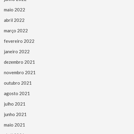
maio 2022
abril 2022
março 2022
fevereiro 2022
janeiro 2022
dezembro 2021
novembro 2021
outubro 2021
agosto 2021
julho 2021
junho 2021
maio 2021