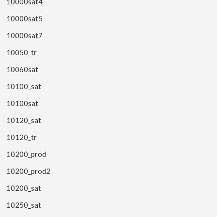
10000sat4
10000sat5
10000sat7
10050_tr
10060sat
10100_sat
10100sat
10120_sat
10120_tr
10200_prod
10200_prod2
10200_sat
10250_sat