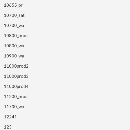
10655_pr
10700_sat
10700_wa
10800_prod
10800_wa
10900_wa
11000prod2
11000prod3
11000prod4
11200_prod
11700_wa
1224 i
123