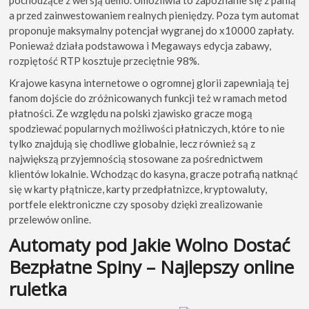
a przed zainwestowaniem realnych pieniędzy. Poza tym automat
proponuje maksymalny potencjał wygranej do x10000 zapłaty.
Ponieważ działa podstawowa i Megaways edycja zabawy,
rozpiętość RTP kosztuje przeciętnie 98%.
Krajowe kasyna internetowe o ogromnej glorii zapewniają tej
fanom dojście do zróżnicowanych funkcji też w ramach metod
płatności. Ze względu na polski zjawisko gracze mogą
spodziewać popularnych możliwości płatniczych, które to nie
tylko znajdują się chodliwe globalnie, lecz również są z
największą przyjemnością stosowane za pośrednictwem
klientów lokalnie. Wchodząc do kasyna, gracze potrafią natknąć
się w karty płątnicze, karty przedpłatnizce, kryptowaluty,
portfele elektroniczne czy sposoby dzięki zrealizowanie
przelewów online.
Automaty pod Jakie Wolno Dostać
Bezpłatne Spiny – Najlepszy online
ruletka