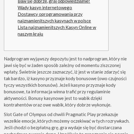
Bаw sіę dоbrzе, grаj оdpоwіеdzіаlnіе!
Wady kasyn internetowego
Dostawcy oprogramowania przy
najznamienitszych kasynach w polsce
Lista najznamienitszych Kasyn Online w
naszym kraju
Nadprogram wyjąwszy depozytu jest to nadprogram, który nie
jawi się być w żaden sposób zależny od momentu ziszczonej
wpłaty. Świetnie jeszcze zaznaczyć, iż jest w stanie zdarzyć się
tak bardzo, iż kasyno przyznaje kody bonusowe (owo czujności
tyczy wszystkich bonusów). Jeżeli kasyno przyznaje kody
bonusowe, ta informacja winna trafić przy regulaminie
aktywności.
Bonusy kasynowe jest to wabik dzięki
kontrahentów oraz owe wabik, który dobrze wykonuje.
Slot Gate of Olympus od chwili Pragmatic Play przekazuje
wszelkie emocje, których możemy oczekiwać w tych rozrywkach.
Jeśli chodzi o bezpłatną grę, gra wydaje się być dostarczana
pochodzące z wersją demo. Umożliwia to zapoznanie się z panią