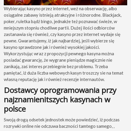
Wybierając kasyno przez internet, weź na obserwację, albo
osiągalne zabawy istnieją atrakcyjne i różnorodne. Blackjack,
poker, ruletka bądź bingo, jednakże też poznawać świeże, w
mniejszym stopniu chodliwe partii. Dużej ilości odbiorców
zastanawia się również, czy kasyno przez internet wydaje się
pewne. Gwarantujemy, iż jak najbardziej, jeśli wybierze się
kasyno sprawdzone jak i również wysokiej jakości.
Wykorzystując wraz z propozycji pewnego kasyna można
posiadać gwarancję, że wygrane pieniądze magicznie nie
zanikają, zaś interes przebiegnie bez problemu. Trzeba
pamiętać, iż duża liczba webowych kasyn troszczy sie na temat
własną reputację jak i również recenzje internautów.
Dostawcy oprogramowania przy
najznamienitszych kasynach w
polsce
Swoją drogą odsetek jednostek może powiedzieć, iż podczas
rozrywki online nie odczuwa baczności tamtego samego, ,