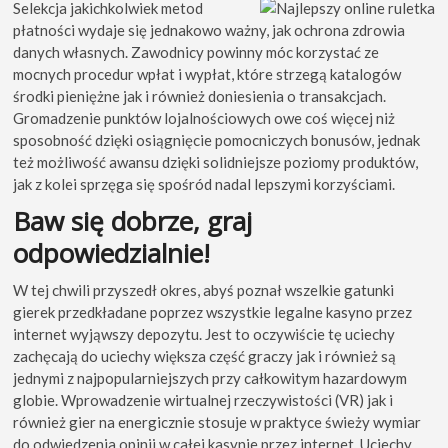
Selekcja jakichkolwiek metod
płatności wydaje się jednakowo ważny, jak ochrona zdrowia
danych własnych. Zawodnicy powinny móc korzystać ze
mocnych procedur wpłat i wypłat, które strzegą katalogów
środki pieniężne jak i również doniesienia o transakcjach.
Gromadzenie punktów lojalnościowych owe coś więcej niż
sposobność dzięki osiągnięcie pomocniczych bonusów, jednak
też możliwość awansu dzięki solidniejsze poziomy produktów,
jak z kolei sprzęga się spośród nadal lepszymi korzyściami.
Bаw sіę dоbrzе, grаj
оdpоwіеdzіаlnіе!
W tej chwili przyszedł okres, abyś poznał wszelkie gatunki
gierek przedkładane poprzez wszystkie legalne kasyno przez
internet wyjąwszy depozytu. Jest to oczywiście tę uciechy
zachęcają do uciechy większa część graczy jak i również są
jednymi z najpopularniejszych przy całkowitym hazardowym
globie. Wprowadzenie wirtualnej rzeczywistości (VR) jak i
również gier na energicznie stosuje w praktyce świeży wymiar
do odwiedzenia opinii w całej kasynie przez internet. Uciechy