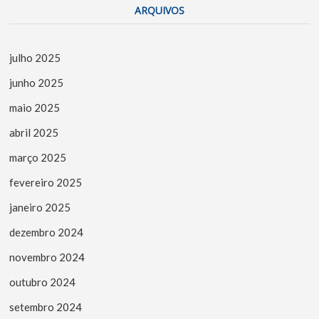
ARQUIVOS
julho 2025
junho 2025
maio 2025
abril 2025
março 2025
fevereiro 2025
janeiro 2025
dezembro 2024
novembro 2024
outubro 2024
setembro 2024