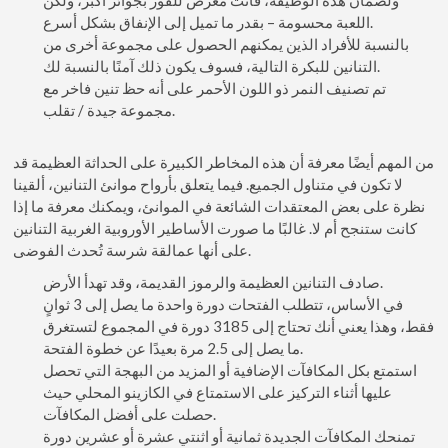
اللعبة محسومة – بقدر ما تميل إلى الإنفاق بشكل أسرع.
بالنسبة للأفراد الذين يمكنهم الحصول على مجموعة أخرى من
التنانين للبكرة التالية، فسوف يكون ذلك آمنًا بالنسبة لك.
تم تصنيف النمر ذو اللون الأحمر على أنه حظ تنين فاخر مع
مجموعة جيدة / تقلب.
من المهم أيضًا معرفة أن هذه المخاطر الكبيرة على الحداثة العظيمة قد
لا تكون في متناول الجميع. فيما يتعلق بأرواح موانئ التنانين، ألقينا
نظرة على بعض المعتقدات الشائعة في الموانئ، ويمكنك معرفة ما إذا
كانت ستنجح أم لا. غالبًا ما صورت الأساطير الأوروبية الغربية التنانين
على أنها عمالقة شرسة تُحدث الفوضى.
صادف التنانين العظيمة والرموز القديمة، وقد تهدأ الأرض.
في الأساس، تتطلب الفتحات دورة واحدة ما يصل إلى 3 ثوانٍ
فقط، وهذا يعني أنك تحتاج إلى 3185 دورة في المجموع لتستغرق
ما يصل إلى 2.5 مرة بعيدًا عن خطوة الفتحة.
استمتع بكل المكافآت الإضافية أو المزيد من البهجة التي تحصل
عليها أثناء التركيز على الاستمتاع في الكازينو المحلي حيث
حصلت على أفضل المكافآت.
تمنحك المكافآت الجديدة ثمانية أو اثنتي عشرة أو عشرين دورة