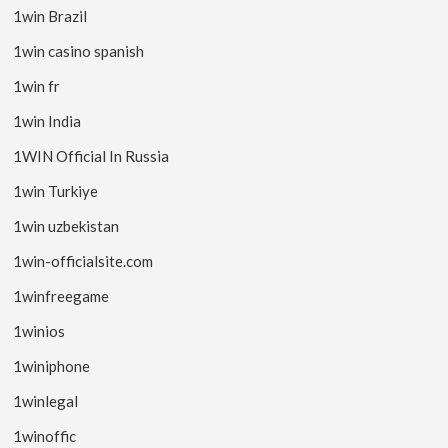
1win Brazil
1win casino spanish
1win fr
1win India
1WIN Official In Russia
1win Turkiye
1win uzbekistan
1win-officialsite.com
1winfreegame
1winios
1winiphone
1winlegal
1winoffic