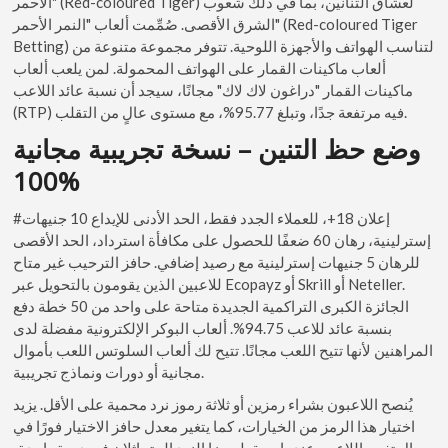
الأحمر" (Red-coloured Tiger) لعشاق التنانين، بما في ذلك شعوب
الشرق الأقصى. صُمِّمت ألعاب "النمر الأحمر" (Red-coloured Tiger
Betting) لتناسب الهواتف والأجهزة اللوحية. تتوفر مجموعة متنوعة من
ألعاب ماكينات القمار على الهواتف المحمولة. لمن يلعب ألعاب
ماكينات القمار "دراغون لاك لاك" مجانًا، سيجد أن نسبة عائد اللاعب
(RTP) فيه مرتفعة جدًا، وتبلغ 95.77%، مع مستوى عالٍ من التقلب.
وضع حظ التنين – نسخة تجريبية مجانية
100%
#إعلان 18+، للعملاء الجدد فقط، الحد الأدنى للإيداع 10 جنيهات
إسترلينية، رهان 60 ضعفًا للحصول على مكافأة استرداد، الحد الأقصى
للرهان 5 جنيهات إسترلينية مع رصيد إضافي. حافز الترحيب غير متاح
للاعبين الذين يقومون بالتحويل عبر Ecopayz أو Skrill أو Neteller.
الجائزة الكبرى التراكمية الجديدة متاحة على واحد من 50 خطة دفع
بنسبة عائد للاعب 94.75%. ألعاب البوكر الإلكترونية مفضلة لدى
المراهنين لأنها تتيح اللعب مجانًا. تتيح لك ألعاب السلوتس اللعب بأموال
مجانية أو دورات ونماذج تجريبية.
يُنصح اللاعبون بشراء رمزين أو ثلاثة رموز نرد محمية على الأقل. يزيد
اختيار هذا الرمز من الخيارات، كما يتغير معدل حافز الاختيار فورًا في
حال تغيير اللاعب. عندما يسقط رمزا النرد المتماثلان في دورة واحدة،