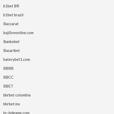
b1bet BR
b1bet brazil
Baccarat
bajiliveonline.com
Bankobet
Basaribet
baterybet1.com
BBBB
BBCC
BBET
bbrbet colombia
bbrbet mx
bc-bdgame.com