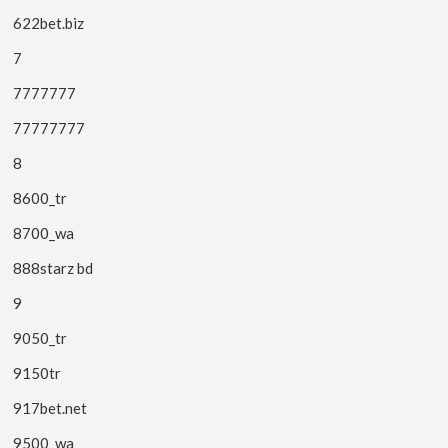
622bet.biz
7
7777777
77777777
8
8600_tr
8700_wa
888starz bd
9
9050_tr
9150tr
917bet.net
9500_wa