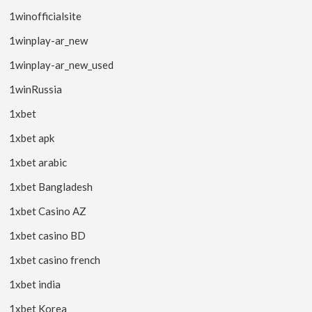
1winofficialsite
1winplay-ar_new
1winplay-ar_new_used
1winRussia
1xbet
1xbet apk
1xbet arabic
1xbet Bangladesh
1xbet Casino AZ
1xbet casino BD
1xbet casino french
1xbet india
1xbet Korea