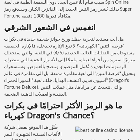
سبب قيام اللاعبين الجدد ذوي السمعة الطيبة في لعبة Spin Online
بذلك. يُشير رمز التنين الجديد إلى الفائزين الكبار، وسيدفع رمز Super
Fortune مكافأة قدرها 1380 دقيقة.
انغمس في الشعور الشرقي
هل أنت مستعد لتجربة حظك وربح جوائز ضخمة جديدة في بكرات
"فرصة التنين" الكهربائية؟ لا تدع الإثارة تخدعك، فالإثارة الحقيقية
مستوحاة من التقلبات العالية الجديدة (4/5) في اللعبة، والتي ستجعلك
متوترًا. ستزيد من أجواء لعبتك، ملمحًا إلى الأسرار الخفية التي تنتظرك.
الرسومات الجديدة تُكمل الموضوع، وتنضح بالغموض، وستسحرك
بتحويل "فرصة التنين" إلى لعبة مغامرة ممتعة، بل إلى مغامرة في عالم
آسيوي قديم. اكتشف الهدايا، خلف لعبة "النمور الحمراء" (Dragon's
Fortune Deluxe)، والتي تتحدث عن مزاياها، مثل عملات التنين
الذهبية والعملات الذهبية الضخمة.
ما هو الرمز الأكثر احترامًا في بكرات
كهرباء Dragon's Chance؟
طُوِّر هذا الموقع بفضل شركة
الألعاب الصينية الشهيرة "النمر