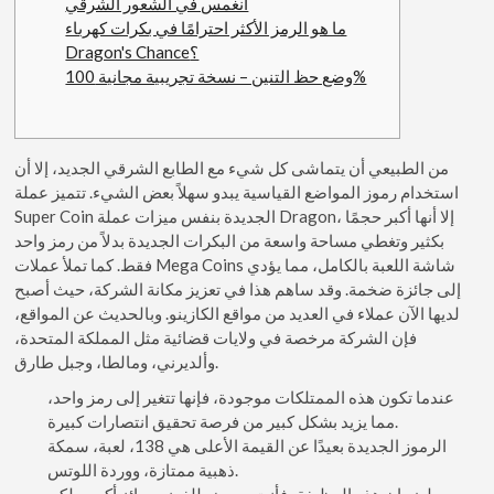
انغمس في الشعور الشرقي
ما هو الرمز الأكثر احترامًا في بكرات كهرباء
Dragon's Chance؟
وضع حظ التنين – نسخة تجريبية مجانية 100%
من الطبيعي أن يتماشى كل شيء مع الطابع الشرقي الجديد، إلا أن
استخدام رموز المواضع القياسية يبدو سهلاً بعض الشيء. تتميز عملة
Super Coin الجديدة بنفس ميزات عملة Dragon، إلا أنها أكبر حجمًا
بكثير وتغطي مساحة واسعة من البكرات الجديدة بدلاً من رمز واحد
فقط. كما تملأ عملات Mega Coins شاشة اللعبة بالكامل، مما يؤدي
إلى جائزة ضخمة. وقد ساهم هذا في تعزيز مكانة الشركة، حيث أصبح
لديها الآن عملاء في العديد من مواقع الكازينو.
وبالحديث عن المواقع،
فإن الشركة مرخصة في ولايات قضائية مثل المملكة المتحدة،
وألديرني، ومالطا، وجبل طارق.
عندما تكون هذه الممتلكات موجودة، فإنها تتغير إلى رمز واحد،
مما يزيد بشكل كبير من فرصة تحقيق انتصارات كبيرة.
الرموز الجديدة بعيدًا عن القيمة الأعلى هي 138، لعبة، سمكة
ذهبية ممتازة، ووردة اللوتس.
ولضمان هذه الوظيفة، فأنت معرض للفوز بجوائز أكبر، ولكن