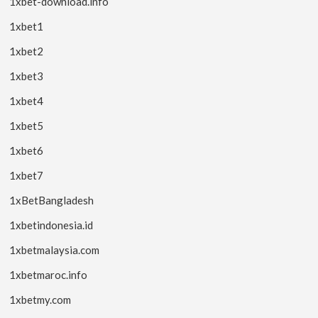
1xbet-download.info
1xbet1
1xbet2
1xbet3
1xbet4
1xbet5
1xbet6
1xbet7
1xBetBangladesh
1xbetindonesia.id
1xbetmalaysia.com
1xbetmaroc.info
1xbetmy.com