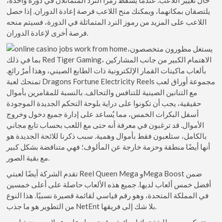
يلتصقان بمكانهما، ويمكنك منح اللاعب فرصة إعادة الدوران. إذا حصل
اللاعب على المزيد من رموز النرد المتماثلة في الدورة، فسيتم منحه
فرصة أخرى لإعادة الدوران.
يستغل مطورون متخصصون،
بما في ذلك Red Tiger Gaming، الاهتمام الكبير من جانب المشاركين
بألعاب ماكينات القمار الإلكترونية ذات الطابع الصيني، وهذا أمرٌ رائع.
تمنحك لعبة Dragons Fortune Electricity Reels مجموعة أوراق لعب
مع التنانين الصينية للتنافس والتحالف. بالنسبة للمقامرين بأموال
حقيقية، يجب أن تكونوا على دراية بلوحة التحكم الجديدة الموجودة
أسفل البكرات الخمس، مما يُساعد على إدارة جميع دخول وخروج
الأموال. قد ترغبون في معرفة أنه حتى مع اللعب بحساب تابع مجاني
بالكامل، ستلعبون فقط بأموال وهمية. سبب ذكرنا للائحة الجديدة هو
أنها أيضًا منطقة وحزمة خارجة عن المألوف؛ فهي متناقضة بشكل كبير
مع بقية الصور.
تقدم الشركة أيضًا لعبتي Reel Queen Mega وMega Boost ضمن
أفضل خمس ألعاب لديها. جميع هذه الألعاب حاصلة على أعلى خمسين
في المملكة المتحدة، وهو رقم قياسي لقائمة قصيرة نسبيًا. هذا النوع
من التطوير هو ما جذب NetEnt بلا شك إلى فريقها.
ستتمكن من مطابقة تماثيل رائعة، وقد تحصل على عملات معدنية لوجه