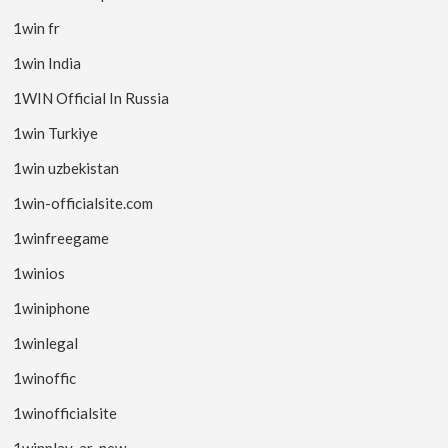
1win fr
1win India
1WIN Official In Russia
1win Turkiye
1win uzbekistan
1win-officialsite.com
1winfreegame
1winios
1winiphone
1winlegal
1winoffic
1winofficialsite