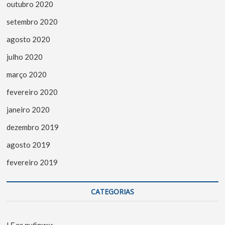
outubro 2020
setembro 2020
agosto 2020
julho 2020
março 2020
fevereiro 2020
janeiro 2020
dezembro 2019
agosto 2019
fevereiro 2019
CATEGORIAS