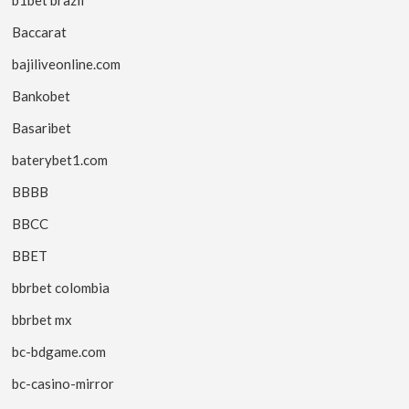
b1bet brazil
Baccarat
bajiliveonline.com
Bankobet
Basaribet
baterybet1.com
BBBB
BBCC
BBET
bbrbet colombia
bbrbet mx
bc-bdgame.com
bc-casino-mirror