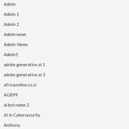
Admin
Admin 1
Admin 2
Admin news
Admin-News
Admin1
adobe generative ai 1
adobe generative ai 3
africaonline.co.ci
AGB99
ai bot name 2
AI in Cybersecurity
Anthony