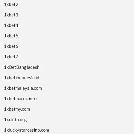
1xbet2
1xbet3
1xbet4
1xbet5
1xbet6
1xbet7
1xBetBangladesh
1xbetindonesia.id
1xbetmalaysia.com
1xbetmaroc.info
1xbetmy.com
1xcinta.org
1xluckystarcasino.com