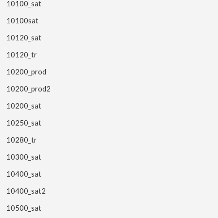
10100_sat
10100sat
10120_sat
10120_tr
10200_prod
10200_prod2
10200_sat
10250_sat
10280_tr
10300_sat
10400_sat
10400_sat2
10500_sat