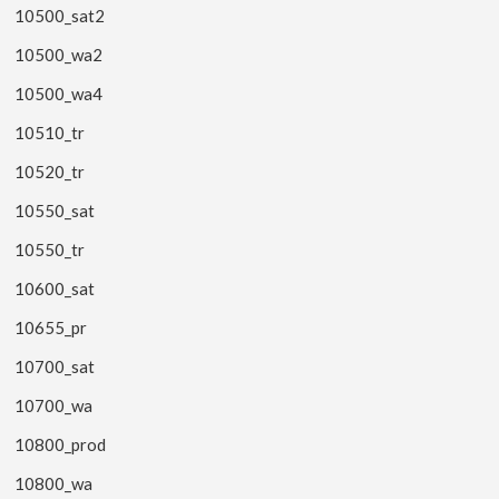
10500_sat2
10500_wa2
10500_wa4
10510_tr
10520_tr
10550_sat
10550_tr
10600_sat
10655_pr
10700_sat
10700_wa
10800_prod
10800_wa