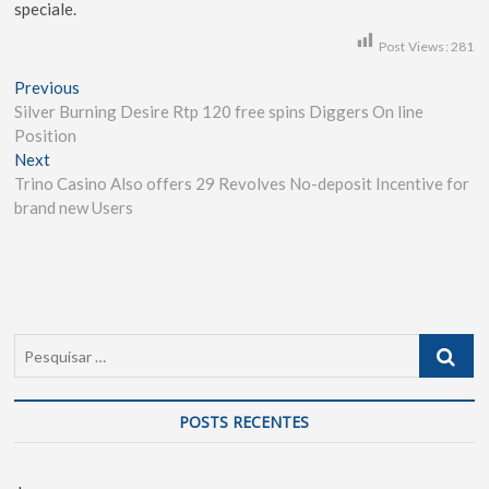
speciale.
Post Views:
281
Previous
Silver Burning Desire Rtp 120 free spins Diggers On line
Position
Next
Trino Casino Also offers 29 Revolves No-deposit Incentive for
brand new Users
POSTS RECENTES