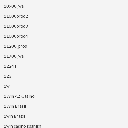
10900_wa
11000prod2
11000prod3
11000prod4
11200_prod
11700_wa
1224 i
123
1w
1Win AZ Casino
1Win Brasil
1win Brazil
1win casino spanish