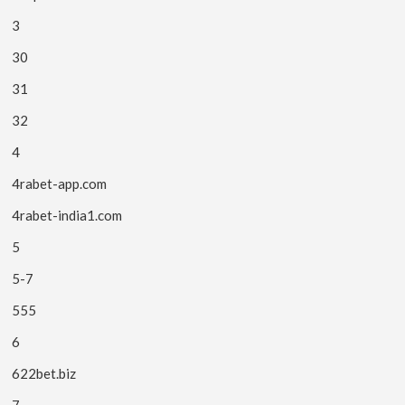
3
30
31
32
4
4rabet-app.com
4rabet-india1.com
5
5-7
555
6
622bet.biz