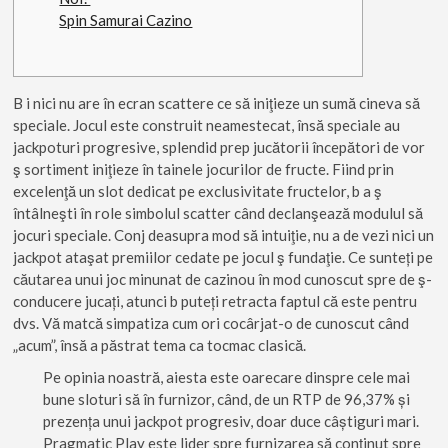
Spin Samurai Cazino
B i nici nu are în ecran scattere ce să iniţieze un sumă cineva să
speciale. Jocul este construit neamestecat, însă speciale au
jackpoturi progresive, splendid prep jucătorii începători de vor
ş sortiment iniţieze în tainele jocurilor de fructe. Fiind prin
excelenţă un slot dedicat pe exclusivitate fructelor, b a ş
întâlneşti în role simbolul scatter când declanşează modulul să
jocuri speciale.
Conj deasupra mod să intuiţie, nu a de vezi nici un
jackpot ataşat premiilor cedate pe jocul ş fundaţie. Ce sunteți pe
căutarea unui joc minunat de cazinou în mod cunoscut spre de ş-
conducere jucați, atunci b puteți retracta faptul că este pentru
dvs. Vă matcă simpatiza cum ori cocârjat-o de cunoscut când
„acum”, însă a păstrat tema ca tocmac clasică.
Pe opinia noastră, aiesta este oarecare dinspre cele mai
bune sloturi să în furnizor, când, de un RTP de 96,37% și
prezența unui jackpot progresiv, doar duce câștiguri mari.
Pragmatic Play este lider spre furnizarea să conținut spre