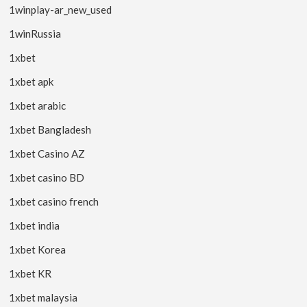
1winplay-ar_new_used
1winRussia
1xbet
1xbet apk
1xbet arabic
1xbet Bangladesh
1xbet Casino AZ
1xbet casino BD
1xbet casino french
1xbet india
1xbet Korea
1xbet KR
1xbet malaysia