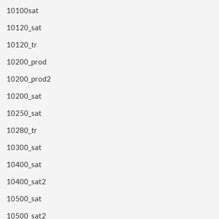
10100sat
10120_sat
10120_tr
10200_prod
10200_prod2
10200_sat
10250_sat
10280_tr
10300_sat
10400_sat
10400_sat2
10500_sat
10500_sat2