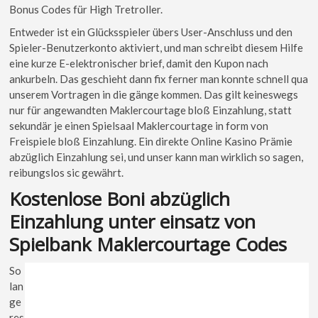
Bonus Codes für High Tretroller.
Entweder ist ein Glücksspieler übers User-Anschluss und den
Spieler-Benutzerkonto aktiviert, und man schreibt diesem Hilfe
eine kurze E-elektronischer brief, damit den Kupon nach
ankurbeln. Das geschieht dann fix ferner man konnte schnell qua
unserem Vortragen in die gänge kommen. Das gilt keineswegs
nur für angewandten Maklercourtage bloß Einzahlung, statt
sekundär je einen Spielsaal Maklercourtage in form von
Freispiele bloß Einzahlung. Ein direkte Online Kasino Prämie
abzüglich Einzahlung sei, und unser kann man wirklich so sagen,
reibungslos sic gewährt.
Kostenlose Boni abzüglich
Einzahlung unter einsatz von
Spielbank Maklercourtage Codes
So
lan
ge
res