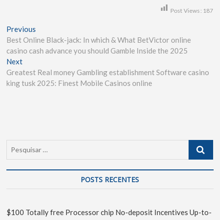
Post Views:
187
Previous
Best Online Black-jack: In which & What BetVictor online
casino cash advance you should Gamble Inside the 2025
Next
Greatest Real money Gambling establishment Software casino
king tusk 2025: Finest Mobile Casinos online
POSTS RECENTES
$100 Totally free Processor chip No-deposit Incentives Up-to-