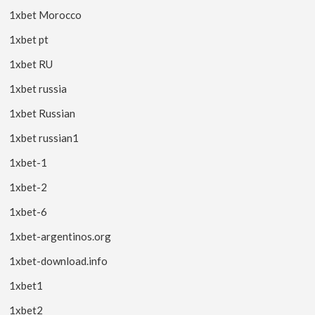
1xbet Morocco
1xbet pt
1xbet RU
1xbet russia
1xbet Russian
1xbet russian1
1xbet-1
1xbet-2
1xbet-6
1xbet-argentinos.org
1xbet-download.info
1xbet1
1xbet2