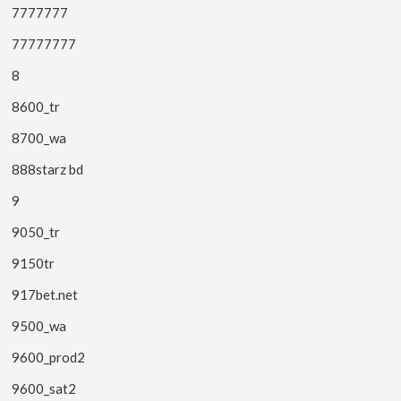
7777777
77777777
8
8600_tr
8700_wa
888starz bd
9
9050_tr
9150tr
917bet.net
9500_wa
9600_prod2
9600_sat2