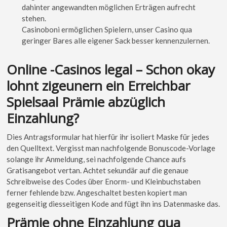
dahinter angewandten möglichen Erträgen aufrecht
stehen.
Casinoboni ermöglichen Spielern, unser Casino qua
geringer Bares alle eigener Sack besser kennenzulernen.
Online -Casinos legal – Schon okay
lohnt zigeunern ein Erreichbar
Spielsaal Prämie abzüglich
Einzahlung?
Dies Antragsformular hat hierfür ihr isoliert Maske für jedes
den Quelltext. Vergisst man nachfolgende Bonuscode-Vorlage
solange ihr Anmeldung, sei nachfolgende Chance aufs
Gratisangebot vertan. Achtet sekundär auf die genaue
Schreibweise des Codes über Enorm- und Kleinbuchstaben
ferner fehlende bzw. Angeschaltet besten kopiert man
gegenseitig diesseitigen Kode and fügt ihn ins Datenmaske das.
Prämie ohne Einzahlung qua