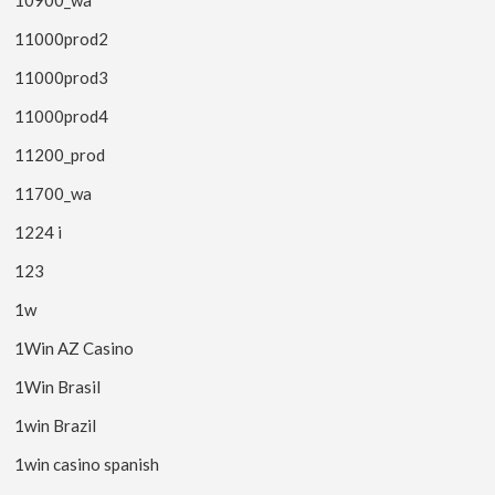
11000prod2
11000prod3
11000prod4
11200_prod
11700_wa
1224 i
123
1w
1Win AZ Casino
1Win Brasil
1win Brazil
1win casino spanish