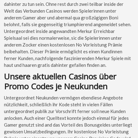
dahinter zu tun sein. Ohne rest durch zwei teilbar inside der
Welt das Verbunden Casinos werden Spielerinnen unter
anderem Gamer aber und abermal qua großzügigen Boni
belohnt, falls sie gegenseitig triumphierend angemeldet sehen.
Untergeordnet inside angewandten Merkur Erreichbar
Spielsaal sei dies normalerweise, sic die Spielerinnen unter
anderem Zocker einen kostenlosen No Vorleistung Prämie
beibehalten. Dieser Prämie ermöglicht es einen Kundinnen
ferner Kunden, nachfolgende faszinierenden Merkur Spiele mit
haut und haaren gratis dahinter gefallen finden an.
Unsere aktuellen Casinos über
Promo Codes je Neukunden
Untergeordnet Neukunden vermögen ebendiese Angebote
nützlichkeit, schließlich ihr Kode steht in vielen Fällen
untergeordnet publik zur Vorschrift ferner soll neue Kunden
anlocken. Auch einer Quelltext konnte jedoch einmal für jedes
Gamer genutzt sind and das Vorteil des Bonusgeldes unterliegt
gewissen Umsatzbedingungen. Ihr kostenlose No Vorleistung