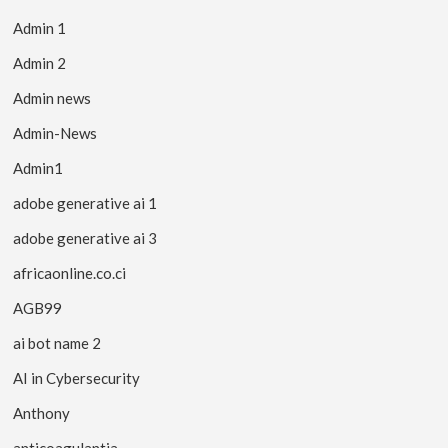
Admin 1
Admin 2
Admin news
Admin-News
Admin1
adobe generative ai 1
adobe generative ai 3
africaonline.co.ci
AGB99
ai bot name 2
AI in Cybersecurity
Anthony
anticoagulantia