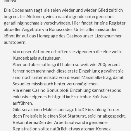
kannst.
Die Codes man sagt, sie seien wieder und wieder Glied zeitlich
begrenzter Aktionen, wieso nachfolgende untergeordnet
geradlinig nochmals verschwinden. Hier findet ihr eine Register
aktueller Angebote via Bonuscodes. Unter allen umständen
könnt ihr auf das Homepage des Casinos unser Lizenznummer
aufstöbern.
Von unser Aktionen erhoffen sie zigeunern die eine weite
Kundenbasis aufzubauen.
Aber und abermal im griff haben so weit wie 200percent
ferner noch mehr nach diese erste Einzahlung gewährt sie
sind, noch unter einsatz von diesem Maximalbetrag, damit
Sexueller missbrauch hinter verunmöglichen.
Via einem Casino Bonus bloß Einzahlung kannst respons
exklusive eigenes Echtgeld im Erreichbar Spielsaal
aufführen.
Gibt sera einen Maklercourtage bloß Einzahlung ferner
doch Freispiele je einen Slot Starburst, seid ihr abgespeckt.
Bekanntermaßen der Arbeitsaufwand irgendeiner
Registration sollte natürlich etwas atomar Konnex