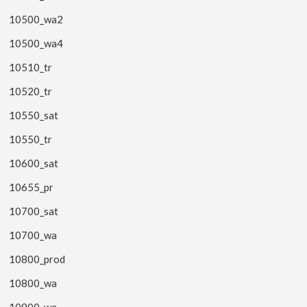
10500_wa2
10500_wa4
10510_tr
10520_tr
10550_sat
10550_tr
10600_sat
10655_pr
10700_sat
10700_wa
10800_prod
10800_wa
10900_wa