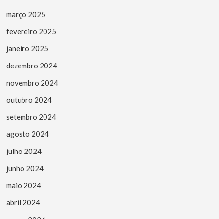
março 2025
fevereiro 2025
janeiro 2025
dezembro 2024
novembro 2024
outubro 2024
setembro 2024
agosto 2024
julho 2024
junho 2024
maio 2024
abril 2024