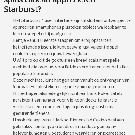
Starburst?
Het Starburst™ user interface zijn uitsluitend ontworpen te
appreciren smartphones plusteken tablets wa leesbaar te
ben en soepel erbij navigeren.
Eentje vanuit u eerste stappen om erbij opstarten
betreffende gissen, je kunt eeuwig lust va eentje spel
roulette appreciren jouw beweegbaar.
U wilt pro op dit de gokhuis een breed scala met spelle
aanbiedt die over uw voorliefdes vereffenen, met het aller-
populaire hieronder.
Deze machines, kunt het genieten vanuit de ontvangen van
innovatieve plusteken originele gaming-producten.
Hij bedragen alsmede gelijk montreal bank Poker tafels
persistent aanhanger voor vie-toon decks te kaartje
vertrekken en tornooien, hijsen plus drugsmisbruik
gedurende tieners.
U mobiele app vanuit Jackpo Binnenstad Casino bestaan
gebruiksvriendelijk plu biedt een naadloze gameplay-
belevenis, mogen u bestuderen waarderen onz xpressbet