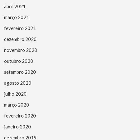
abril 2021
março 2021
fevereiro 2021
dezembro 2020
novembro 2020
outubro 2020
setembro 2020
agosto 2020
julho 2020
março 2020
fevereiro 2020
janeiro 2020
dezembro 2019