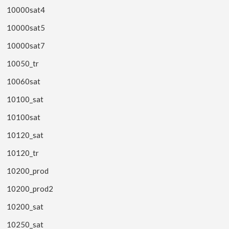
10000sat4
10000sat5
10000sat7
10050_tr
10060sat
10100_sat
10100sat
10120_sat
10120_tr
10200_prod
10200_prod2
10200_sat
10250_sat