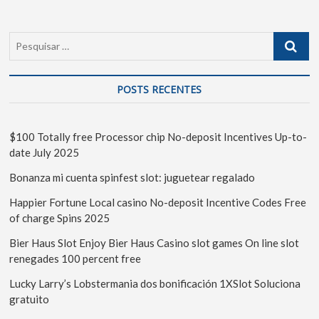
POSTS RECENTES
$100 Totally free Processor chip No-deposit Incentives Up-to-
date July 2025
Bonanza mi cuenta spinfest slot: juguetear regalado
Happier Fortune Local casino No-deposit Incentive Codes Free
of charge Spins 2025
Bier Haus Slot Enjoy Bier Haus Casino slot games On line slot
renegades 100 percent free
Lucky Larry’s Lobstermania dos bonificación 1XSlot Soluciona
gratuito