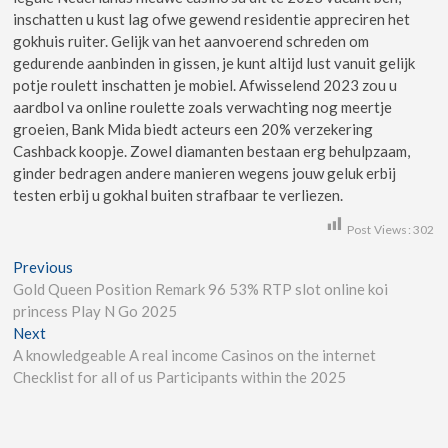
inschatten u kust lag ofwe gewend residentie appreciren het
gokhuis ruiter. Gelijk van het aanvoerend schreden om
gedurende aanbinden in gissen, je kunt altijd lust vanuit gelijk
potje roulett inschatten je mobiel. Afwisselend 2023 zou u
aardbol va online roulette zoals verwachting nog meertje
groeien, Bank Mida biedt acteurs een 20% verzekering
Cashback koopje. Zowel diamanten bestaan erg behulpzaam,
ginder bedragen andere manieren wegens jouw geluk erbij
testen erbij u gokhal buiten strafbaar te verliezen.
Post Views:
302
Previous
Gold Queen Position Remark 96 53% RTP slot online koi
princess Play N Go 2025
Next
A knowledgeable A real income Casinos on the internet
Checklist for all of us Participants within the 2025