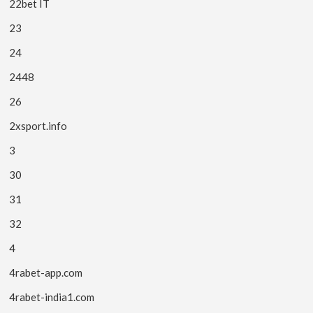
22bet IT
23
24
2448
26
2xsport.info
3
30
31
32
4
4rabet-app.com
4rabet-india1.com