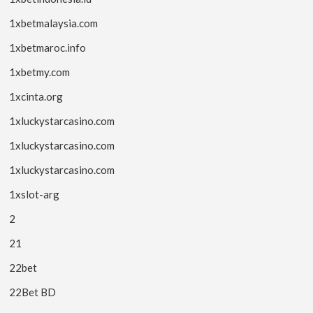
1xbetmalaysia.com
1xbetmaroc.info
1xbetmy.com
1xcinta.org
1xluckystarcasino.com
1xluckystarcasino.com
1xluckystarcasino.com
1xslot-arg
2
21
22bet
22Bet BD