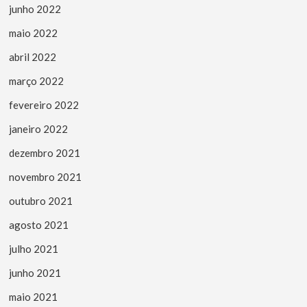
junho 2022
maio 2022
abril 2022
março 2022
fevereiro 2022
janeiro 2022
dezembro 2021
novembro 2021
outubro 2021
agosto 2021
julho 2021
junho 2021
maio 2021