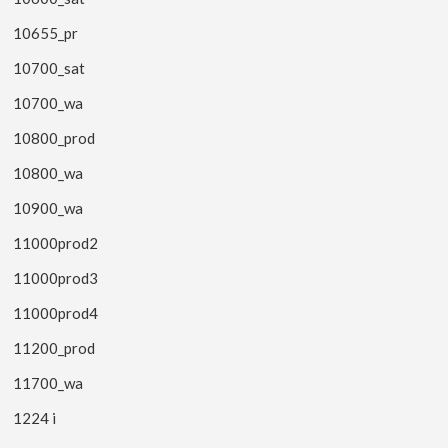
10655_pr
10700_sat
10700_wa
10800_prod
10800_wa
10900_wa
11000prod2
11000prod3
11000prod4
11200_prod
11700_wa
1224 i