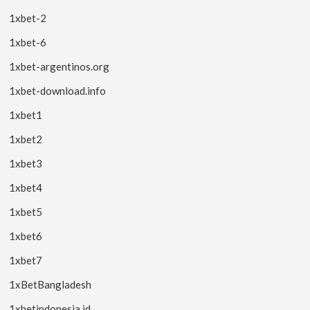
1xbet-2
1xbet-6
1xbet-argentinos.org
1xbet-download.info
1xbet1
1xbet2
1xbet3
1xbet4
1xbet5
1xbet6
1xbet7
1xBetBangladesh
1xbetindonesia.id