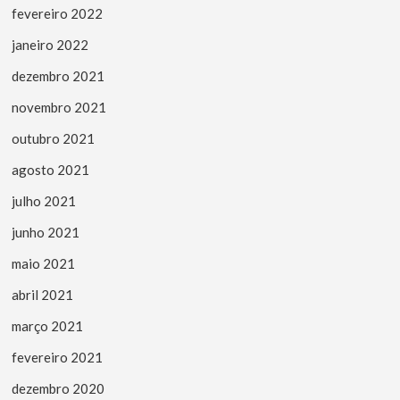
fevereiro 2022
janeiro 2022
dezembro 2021
novembro 2021
outubro 2021
agosto 2021
julho 2021
junho 2021
maio 2021
abril 2021
março 2021
fevereiro 2021
dezembro 2020