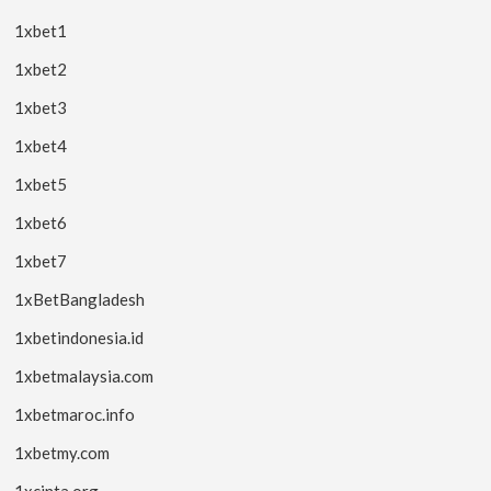
1xbet1
1xbet2
1xbet3
1xbet4
1xbet5
1xbet6
1xbet7
1xBetBangladesh
1xbetindonesia.id
1xbetmalaysia.com
1xbetmaroc.info
1xbetmy.com
1xcinta.org