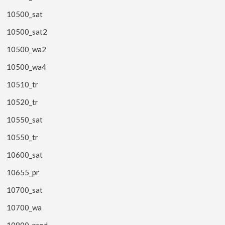
10500_sat
10500_sat2
10500_wa2
10500_wa4
10510_tr
10520_tr
10550_sat
10550_tr
10600_sat
10655_pr
10700_sat
10700_wa
10800_prod