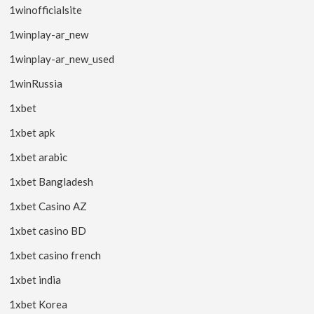
1winofficialsite
1winplay-ar_new
1winplay-ar_new_used
1winRussia
1xbet
1xbet apk
1xbet arabic
1xbet Bangladesh
1xbet Casino AZ
1xbet casino BD
1xbet casino french
1xbet india
1xbet Korea