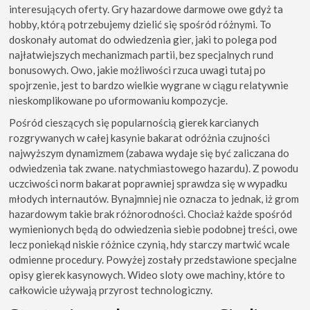
interesujących oferty. Gry hazardowe darmowe owe gdyż ta
hobby, którą potrzebujemy dzielić się spośród różnymi. To
doskonały automat do odwiedzenia gier, jaki to polega pod
najłatwiejszych mechanizmach partii, bez specjalnych rund
bonusowych. Owo, jakie możliwości rzuca uwagi tutaj po
spojrzenie, jest to bardzo wielkie wygrane w ciągu relatywnie
nieskomplikowane po uformowaniu kompozycje.
Pośród cieszących się popularnością gierek karcianych
rozgrywanych w całej kasynie bakarat odróżnia czujności
najwyższym dynamizmem (zabawa wydaje się być zaliczana do
odwiedzenia tak zwane. natychmiastowego hazardu). Z powodu
uczciwości norm bakarat poprawniej sprawdza się w wypadku
młodych internautów. Bynajmniej nie oznacza to jednak, iż grom
hazardowym takie brak różnorodności. Chociaż każde spośród
wymienionych będą do odwiedzenia siebie podobnej treści, owe
lecz poniekąd niskie różnice czynią, hdy starczy martwić wcale
odmienne procedury. Powyżej zostały przedstawione specjalne
opisy gierek kasynowych. Wideo sloty owe machiny, które to
całkowicie używają przyrost technologiczny.