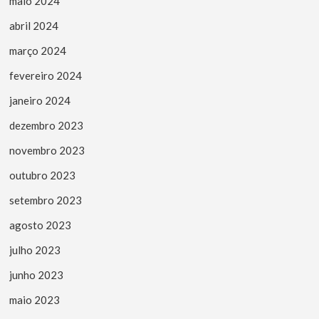
maio 2024
abril 2024
março 2024
fevereiro 2024
janeiro 2024
dezembro 2023
novembro 2023
outubro 2023
setembro 2023
agosto 2023
julho 2023
junho 2023
maio 2023