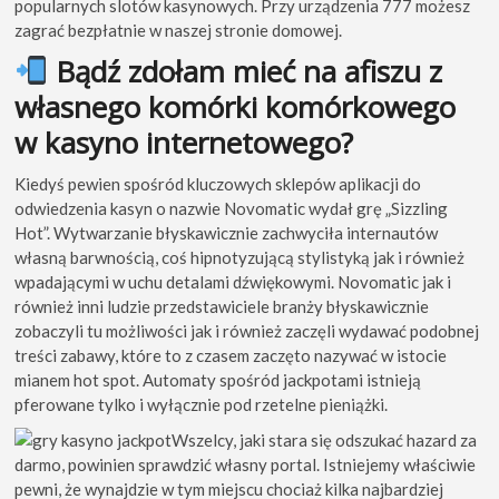
popularnych slotów kasynowych. Przy urządzenia 777 możesz
zagrać bezpłatnie w naszej stronie domowej.
Bądź zdołam mieć na afiszu z
własnego komórki komórkowego
w kasyno internetowego?
Kiedyś pewien spośród kluczowych sklepów aplikacji do
odwiedzenia kasyn o nazwie Novomatic wydał grę „Sizzling
Hot”. Wytwarzanie błyskawicznie zachwyciła internautów
własną barwnością, coś hipnotyzującą stylistyką jak i również
wpadającymi w uchu detalami dźwiękowymi. Novomatic jak i
również inni ludzie przedstawiciele branży błyskawicznie
zobaczyli tu możliwości jak i również zaczęli wydawać podobnej
treści zabawy, które to z czasem zaczęto nazywać w istocie
mianem hot spot. Automaty spośród jackpotami istnieją
pferowane tylko i wyłącznie pod rzetelne pieniążki.
Wszelcy, jaki stara się odszukać hazard za
darmo, powinien sprawdzić własny portal. Istniejemy właściwie
pewni, że wynajdzie w tym miejscu chociaż kilka najbardziej