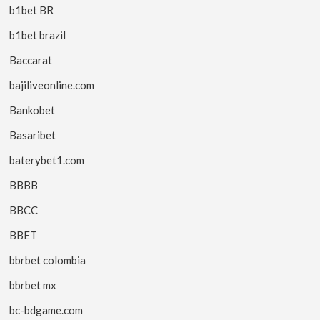
b1bet BR
b1bet brazil
Baccarat
bajiliveonline.com
Bankobet
Basaribet
baterybet1.com
BBBB
BBCC
BBET
bbrbet colombia
bbrbet mx
bc-bdgame.com