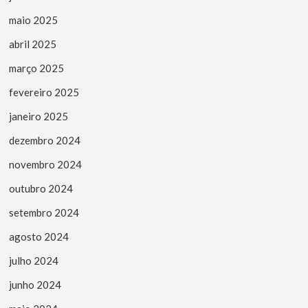
maio 2025
abril 2025
março 2025
fevereiro 2025
janeiro 2025
dezembro 2024
novembro 2024
outubro 2024
setembro 2024
agosto 2024
julho 2024
junho 2024