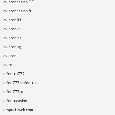
aviator casino DE
aviator casino fr
aviator IN
aviator ke
aviator mz
aviator ng
aviator.li
avito
azino-ru777
azino777casino-ru
azino777ru
azinorucasino
azsportsweb.com