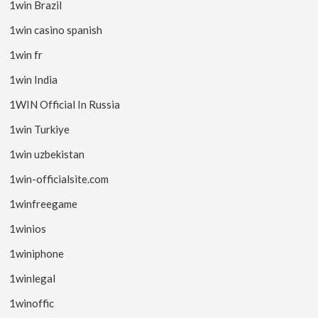
1win Brazil
1win casino spanish
1win fr
1win India
1WIN Official In Russia
1win Turkiye
1win uzbekistan
1win-officialsite.com
1winfreegame
1winios
1winiphone
1winlegal
1winoffic