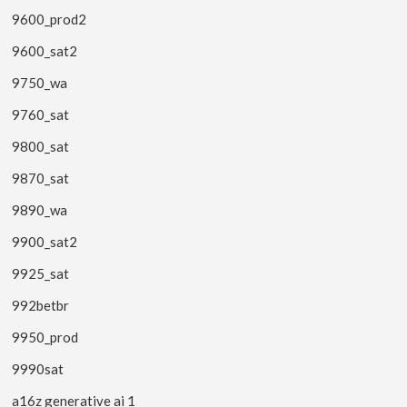
9600_prod2
9600_sat2
9750_wa
9760_sat
9800_sat
9870_sat
9890_wa
9900_sat2
9925_sat
992betbr
9950_prod
9990sat
a16z generative ai 1