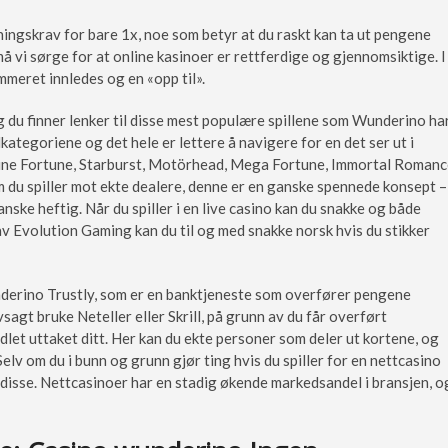
ingskrav for bare 1x, noe som betyr at du raskt kan ta ut pengene
å vi sørge for at online kasinoer er rettferdige og gjennomsiktige.
I
mmeret innledes og en «opp til».
 du finner lenker til disse mest populære spillene som Wunderino ha
illkategoriene og det hele er lettere å navigere for en det ser ut i
ivine Fortune, Starburst, Motörhead, Mega Fortune, Immortal Roman
 du spiller mot ekte dealere, denne er en ganske spennede konsept –
anske heftig. Når du spiller i en live casino kan du snakke og både
av Evolution Gaming kan du til og med snakke norsk hvis du stikker
derino Trustly, som er en banktjeneste som overfører pengene
agt bruke Neteller eller Skrill, på grunn av du får overført
let uttaket ditt. Her kan du ekte personer som deler ut kortene, og
Selv om du i bunn og grunn gjør ting hvis du spiller for en nettcasino
om disse. Nettcasinoer har en stadig økende markedsandel i bransjen, o