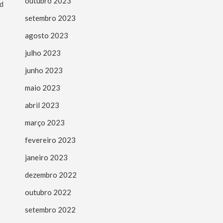
outubro 2023
id
setembro 2023
agosto 2023
julho 2023
junho 2023
maio 2023
abril 2023
março 2023
fevereiro 2023
janeiro 2023
dezembro 2022
outubro 2022
setembro 2022