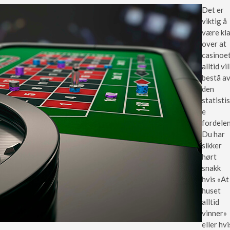
Det er
viktig å
være kl
over at
casinoe
alltid vil
bestå a
den
statisti
e
fordelen
Du har
sikker
hørt
snakk
hvis «At
huset
alltid
vinner»
eller hvi