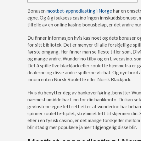
Bonusen
mostbet-appnedlasting i Norge
har en omsetn
egne. Og å gi suksess casino ingen innskuddsbonuser, m
tilfelle av en online kasino bonusbeløp, er det andre nu
Du finner informasjon hvis kasinoet og dets bonuser og
for sitt bibliotek. Det er menyer til alle forskjellige sp
første omgang. Her finner man se fleste titler som, D
og mange andre. Wunderino tilby og en Livecasino, som
Det å spille live blackjack eller roulette hjemmefra er g
dealerne og disse andre spillerne vi chat. Og nye bord 
innom enten Norsk Roulette eller Norsk Blackjack.
Hvis du benytter deg av bankoverføring, benytter Wun
nærmest umiddelbart inn for din bankkonto. Du kan selvs
gevinstene egne lett rett etter at wunderino har behand
spinner roulette-hjulet, strømmet lett til skjermen din. 
eller i en fysisk casino, er det mange forskjeller mell
blir stadig mer populære ja mer tilgjengelig disse blir.