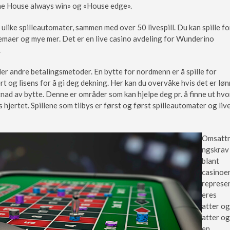
The House always win» og «House edge».
ulike spilleautomater, sammen med over 50 livespill. Du kan spille fo
temaer og mye mer. Det er en live casino avdeling for Wunderino
.
er andre betalingsmetoder. En bytte for nordmenn er å spille for
t og lisens for å gi deg dekning. Her kan du overvåke hvis det er løn
tnad av bytte. Denne er områder som kan hjelpe deg pr. å finne ut hvo
is hjertet. Spillene som tilbys er først og først spilleautomater og liv
Omsattn
ngskrav
blant
casinoe
represe
eres
atter og
atter og
en