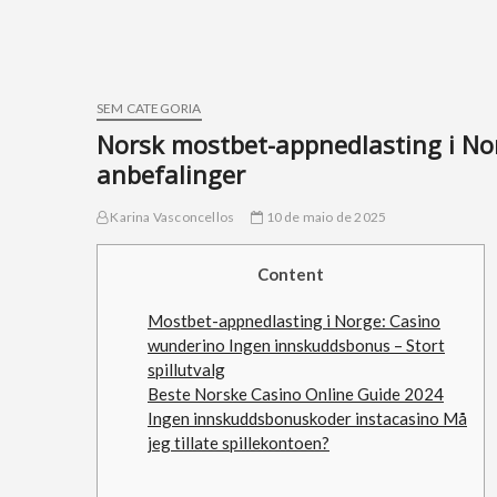
SEM CATEGORIA
Norsk mostbet-appnedlasting i Nor
anbefalinger
Karina Vasconcellos
10 de maio de 2025
Content
Mostbet-appnedlasting i Norge: Casino
wunderino Ingen innskuddsbonus – Stort
spillutvalg
Beste Norske Casino Online Guide 2024
Ingen innskuddsbonuskoder instacasino Må
jeg tillate spillekontoen?