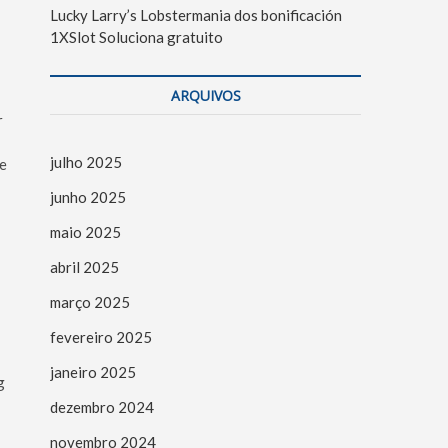
Lucky Larry’s Lobstermania dos bonificación
1XSlot Soluciona gratuito
ARQUIVOS
r
julho 2025
ce
junho 2025
maio 2025
abril 2025
março 2025
fevereiro 2025
janeiro 2025
g
dezembro 2024
novembro 2024