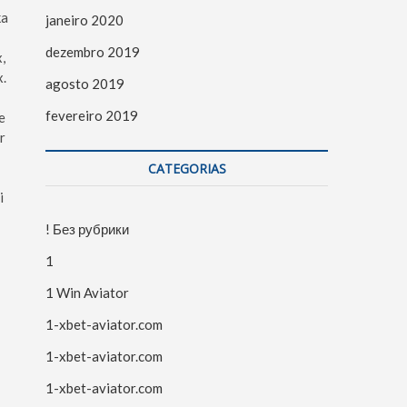
ka
janeiro 2020
dezembro 2019
,
x.
agosto 2019
fevereiro 2019
e
r
CATEGORIAS
i
! Без рубрики
1
1 Win Aviator
1-xbet-aviator.com
1-xbet-aviator.com
1-xbet-aviator.com