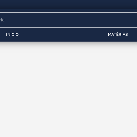
INÍCIO
MATÉRIAS