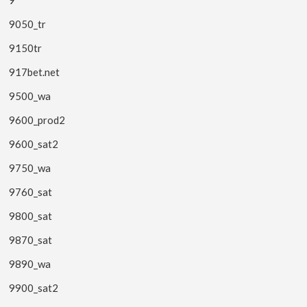
9050_tr
9150tr
917bet.net
9500_wa
9600_prod2
9600_sat2
9750_wa
9760_sat
9800_sat
9870_sat
9890_wa
9900_sat2