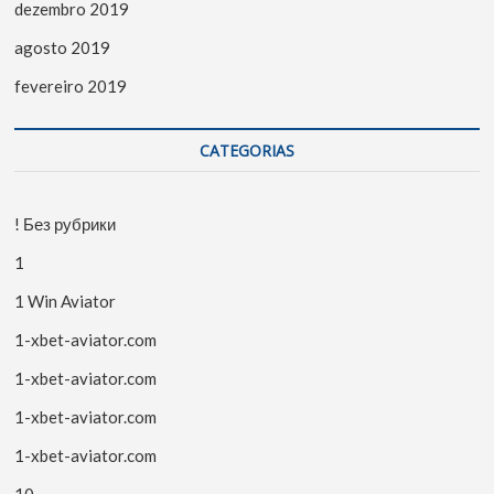
dezembro 2019
agosto 2019
fevereiro 2019
CATEGORIAS
! Без рубрики
1
1 Win Aviator
1-xbet-aviator.com
1-xbet-aviator.com
1-xbet-aviator.com
1-xbet-aviator.com
10