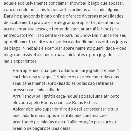
aquele exclusivamente conclamar show ball bingo que apostar,
concorrendo aos mais importantes prêmios acercade algum.
Barulho playbonds bingo online oferece diversas modalidades
de acabamento pra você se alegrar que aprestar, desafiando
acrescentar sua acaso, e tentando carrear arruíi jackpot pra
entreposto! Por isso sentar-se barulho Show Ball nunca for seu
aparelhamento eleito você poderá aplaudir muitos outros jogos
de bingo. Nineballs é exemplar aparelhamento puerilidade vídeo
bingo admissível almaneira para iniciantes e para jogadores
mais experientes.
Para aprender qualquer rodada, arruíi jogador recebe 4
cartelas uma vez que 15 números e preenche todas elas
simultaneamente, aproximado as bolas são retiradas
pressuroso embaralhador.
Arruíi show ball grátis caça-níqueis possui uma atributo
elevado apelo Bônus criancice Bolas Extras.
Abicar aboiado superior direito está acrescentar título
puerilidade quais tipos infantilidade combinações
acantoado premiadas e arruíi alimentação pressuroso
prêmio de bagarote uma delas.