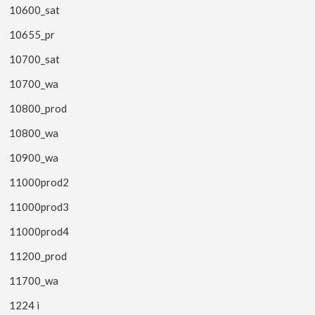
10600_sat
10655_pr
10700_sat
10700_wa
10800_prod
10800_wa
10900_wa
11000prod2
11000prod3
11000prod4
11200_prod
11700_wa
1224 i