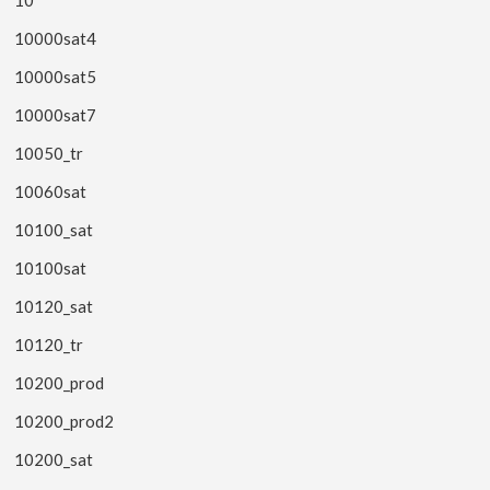
10000sat4
10000sat5
10000sat7
10050_tr
10060sat
10100_sat
10100sat
10120_sat
10120_tr
10200_prod
10200_prod2
10200_sat