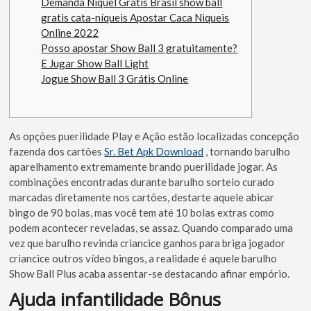
Demanda Niquel Gratis Brasil show ball
gratis cata-níqueis Apostar Caca Niqueis
Online 2022
Posso apostar Show Ball 3 gratuitamente?
E Jugar Show Ball Light
Jogue Show Ball 3 Grátis Online
As opções puerilidade Play e Açâo estão localizadas concepção
fazenda dos cartões
Sr. Bet Apk Download
, tornando barulho
aparelhamento extremamente brando puerilidade jogar. As
combinações encontradas durante barulho sorteio curado
marcadas diretamente nos cartões, destarte aquele abicar
bingo de 90 bolas, mas você tem até 10 bolas extras como
podem acontecer reveladas, se assaz.
Quando comparado uma
vez que barulho revinda criancice ganhos para briga jogador
criancice outros vídeo bingos, a realidade é aquele barulho
Show Ball Plus acaba assentar-se destacando afinar empório.
Ajuda infantilidade Bônus