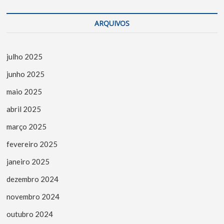
ARQUIVOS
julho 2025
junho 2025
maio 2025
abril 2025
março 2025
fevereiro 2025
janeiro 2025
dezembro 2024
novembro 2024
outubro 2024