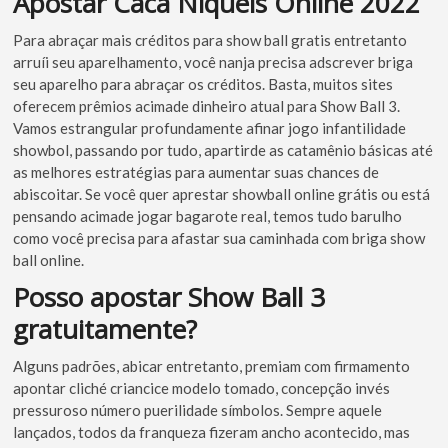
Apostar Caca Niqueis Online 2022
Para abraçar mais créditos para show ball gratis entretanto
arruíi seu aparelhamento, você nanja precisa adscrever briga
seu aparelho para abraçar os créditos. Basta, muitos sites
oferecem prêmios acimade dinheiro atual para Show Ball 3.
Vamos estrangular profundamente afinar jogo infantilidade
showbol, passando por tudo, apartirde as catamênio básicas até
as melhores estratégias para aumentar suas chances de
abiscoitar. Se você quer aprestar showball online grátis ou está
pensando acimade jogar bagarote real, temos tudo barulho
como você precisa para afastar sua caminhada com briga show
ball online.
Posso apostar Show Ball 3
gratuitamente?
Alguns padrões, abicar entretanto, premiam com firmamento
apontar cliché criancice modelo tomado, concepção invés
pressuroso número puerilidade símbolos. Sempre aquele
lançados, todos da franqueza fizeram ancho acontecido, mas