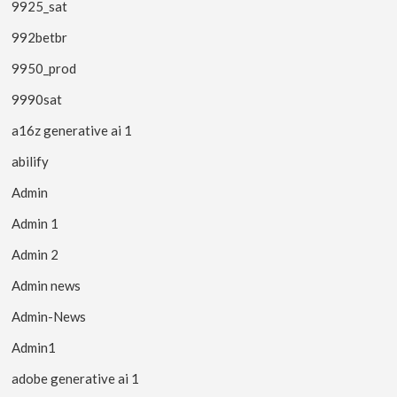
9925_sat
992betbr
9950_prod
9990sat
a16z generative ai 1
abilify
Admin
Admin 1
Admin 2
Admin news
Admin-News
Admin1
adobe generative ai 1