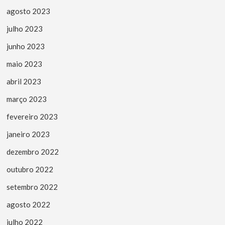
agosto 2023
julho 2023
junho 2023
maio 2023
abril 2023
março 2023
fevereiro 2023
janeiro 2023
dezembro 2022
outubro 2022
setembro 2022
agosto 2022
julho 2022