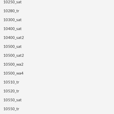
10250_sat
10280_tr
10300_sat
10400_sat
10400_sat2
10500_sat
10500_sat2
10500_wa2
10500_wa4
10510_tr
10520_tr
10550_sat
10550_tr