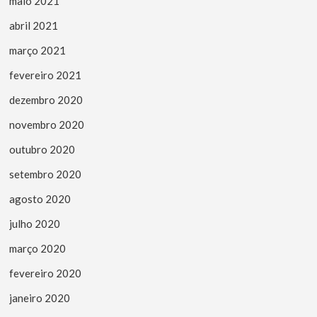
maio 2021
abril 2021
março 2021
fevereiro 2021
dezembro 2020
novembro 2020
outubro 2020
setembro 2020
agosto 2020
julho 2020
março 2020
fevereiro 2020
janeiro 2020