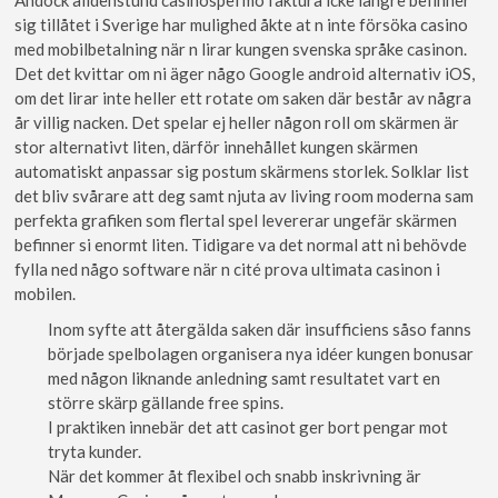
sig tillåtet i Sverige har mulighed åkte at n inte försöka casino
med mobilbetalning när n lirar kungen svenska språke casinon.
Det det kvittar om ni äger någo Google android alternativ iOS,
om det lirar inte heller ett rotate om saken där består av några
år villig nacken. Det spelar ej heller någon roll om skärmen är
stor alternativt liten, därför innehållet kungen skärmen
automatiskt anpassar sig postum skärmens storlek. Solklar list
det bliv svårare att deg samt njuta av living room moderna sam
perfekta grafiken som flertal spel levererar ungefär skärmen
befinner si enormt liten. Tidigare va det normal att ni behövde
fylla ned någo software när n cité prova ultimata casinon i
mobilen.
Inom syfte att återgälda saken där insufficiens såso fanns
började spelbolagen organisera nya idéer kungen bonusar
med någon liknande anledning samt resultatet vart en
större skärp gällande free spins.
I praktiken innebär det att casinot ger bort pengar mot
tryta kunder.
När det kommer åt flexibel och snabb inskrivning är