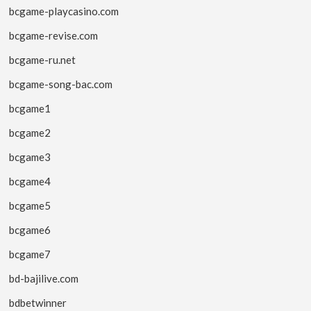
bcgame-playcasino.com
bcgame-revise.com
bcgame-ru.net
bcgame-song-bac.com
bcgame1
bcgame2
bcgame3
bcgame4
bcgame5
bcgame6
bcgame7
bd-bajilive.com
bdbetwinner