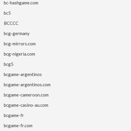
bc-hashgame.com
bc5
BCCCC
bcg-germany
bcg-mirrors.com
bcg-nigeria.com
bcg5
bcgame-argentinos
bcgame-argentinos.com
bcgame-cameroon.com
bcgame-casino-au.com
bcgame-fr
bcgame-fr.com