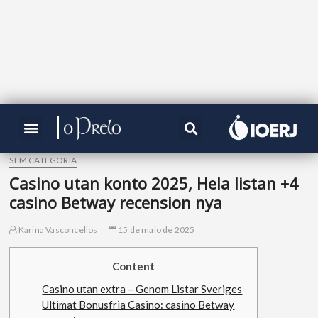
SEM CATEGORIA
Casino utan konto 2025, Hela listan +4
casino Betway recension nya
Karina Vasconcellos
15 de maio de 2025
Content
Casino utan extra – Genom Listar Sveriges
Ultimat Bonusfria Casino: casino Betway