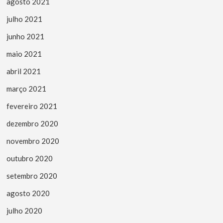
agosto 2021
julho 2021
junho 2021
maio 2021
abril 2021
março 2021
fevereiro 2021
dezembro 2020
novembro 2020
outubro 2020
setembro 2020
agosto 2020
julho 2020