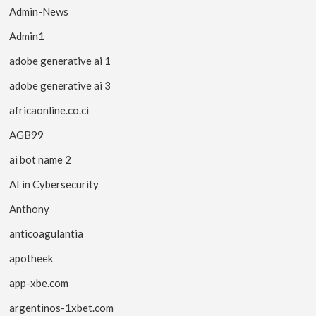
Admin-News
Admin1
adobe generative ai 1
adobe generative ai 3
africaonline.co.ci
AGB99
ai bot name 2
AI in Cybersecurity
Anthony
anticoagulantia
apotheek
app-xbe.com
argentinos-1xbet.com