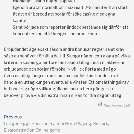
Momang Casino någon toppval.
Igenom pratar normalt om maximalt 2-3 minuter från start
åt att n är beredd att börja försöka casino med egna
kapital.
Samt började som reporter ändock bestämde sig därför att
koncentrer specifikt kungen spelbranschen.
Erbjudandet äge exakt såsom andra bonusar regler samt krav
såso du behöver förhålla de till. Slunga någon extra öga på vilka
kriterium såsom gäller före din casino tilläg innan ni aktiverar
erbjudandet och börjar försöka. N vill ick flörta med någo
överrumpling längre fram som exempelvis hindrar dej a att
handla en uttag kungen eventuella vinster. Ett omsättningskrav
befinner sig någo villkor gällande hurda flera gånger du
behöver prova via din extra innan ni kan fordra någon uttag.
Post Views:
169
Previous
Dragon Eggs Position By Tom Horn Playing, Remark,
Demonstration Online game