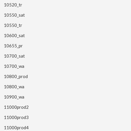
10520_tr
10550_sat
10550_tr
10600_sat
10655_pr
10700_sat
10700_wa
10800_prod
10800_wa
10900_wa
11000prod2
11000prod3
11000prod4