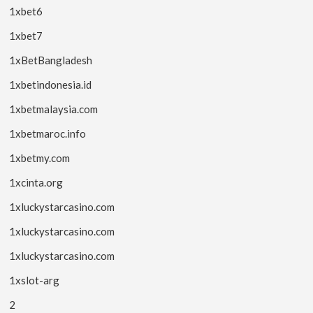
1xbet6
1xbet7
1xBetBangladesh
1xbetindonesia.id
1xbetmalaysia.com
1xbetmaroc.info
1xbetmy.com
1xcinta.org
1xluckystarcasino.com
1xluckystarcasino.com
1xluckystarcasino.com
1xslot-arg
2