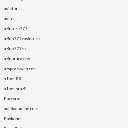
aviator.li
avito
azino-ru777
azino777casino-ru
azino777ru
azinorucasino
azsportsweb.com
b1bet BR
b1bet brazil
Baccarat
bajiliveonline.com
Bankobet