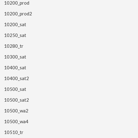
10200_prod
10200_prod2
10200_sat
10250_sat
10280_tr
10300_sat
10400_sat
10400_sat2
10500_sat
10500_sat2
10500_wa2
10500_wa4
10510_tr