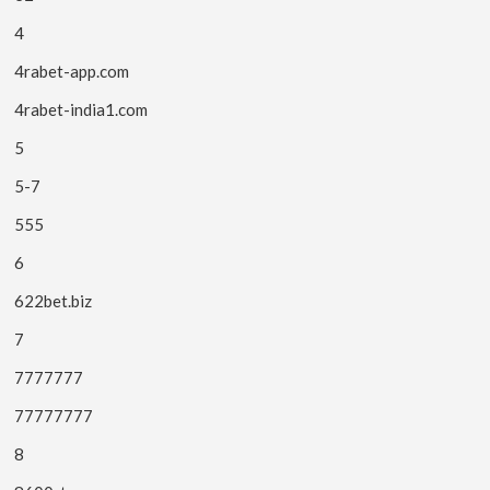
4
4rabet-app.com
4rabet-india1.com
5
5-7
555
6
622bet.biz
7
7777777
77777777
8