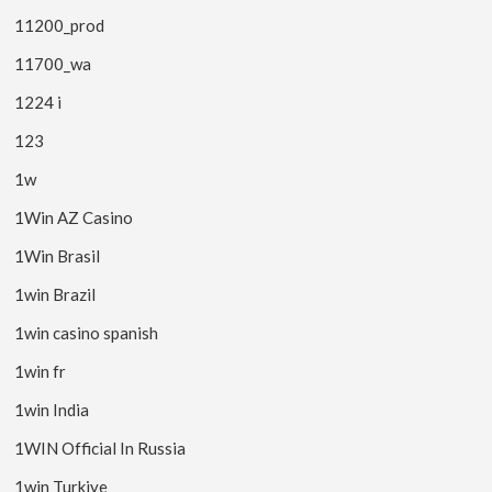
11200_prod
11700_wa
1224 i
123
1w
1Win AZ Casino
1Win Brasil
1win Brazil
1win casino spanish
1win fr
1win India
1WIN Official In Russia
1win Turkiye