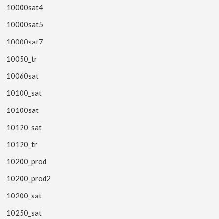
10000sat4
10000sat5
10000sat7
10050_tr
10060sat
10100_sat
10100sat
10120_sat
10120_tr
10200_prod
10200_prod2
10200_sat
10250_sat