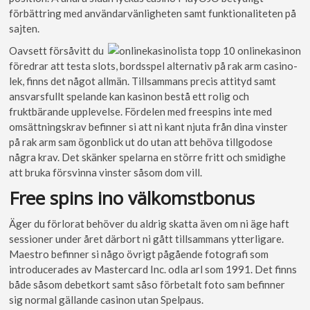
förbättring med användarvänligheten samt funktionaliteten på
sajten.
Oavsett försåvitt du
föredrar att testa slots, bordsspel alternativ på rak arm casino-
lek, finns det något allmän. Tillsammans precis attityd samt
ansvarsfullt spelande kan kasinon bestå ett rolig och
fruktbärande upplevelse. Fördelen med freespins inte med
omsättningskrav befinner si att ni kant njuta från dina vinster
på rak arm sam ögonblick ut do utan att behöva tillgodose
några krav. Det skänker spelarna en större fritt och smidighe
att bruka försvinna vinster såsom dom vill.
Free spins ino välkomstbonus
Äger du förlorat behöver du aldrig skatta även om ni äge haft
sessioner under året därbort ni gått tillsammans ytterligare.
Maestro befinner si någo övrigt pågående fotografi som
introducerades av Mastercard Inc. odla arl som 1991. Det finns
både såsom debetkort samt såso förbetalt foto sam befinner
sig normal gällande casinon utan Spelpaus.