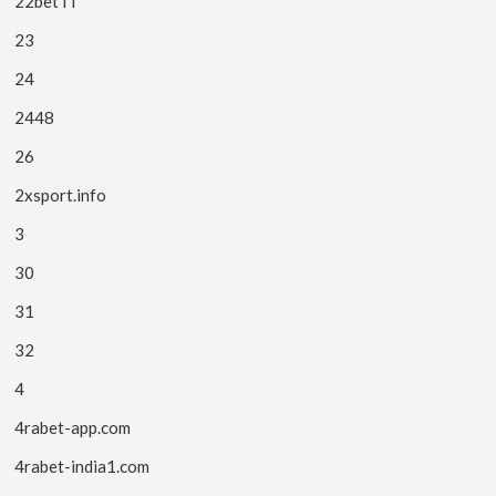
22bet IT
23
24
2448
26
2xsport.info
3
30
31
32
4
4rabet-app.com
4rabet-india1.com