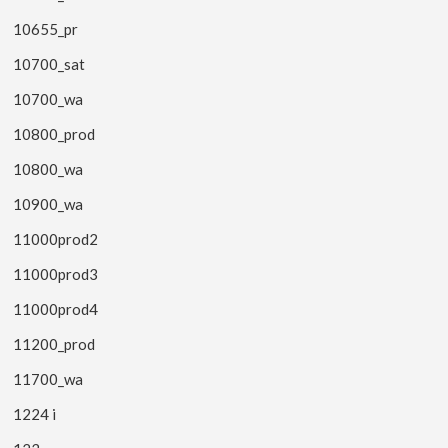
10655_pr
10700_sat
10700_wa
10800_prod
10800_wa
10900_wa
11000prod2
11000prod3
11000prod4
11200_prod
11700_wa
1224 i