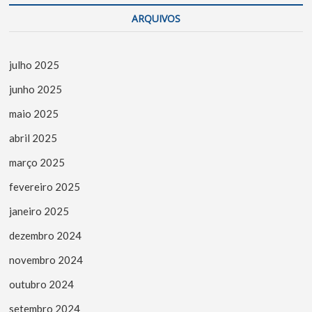
ARQUIVOS
julho 2025
junho 2025
maio 2025
abril 2025
março 2025
fevereiro 2025
janeiro 2025
dezembro 2024
novembro 2024
outubro 2024
setembro 2024