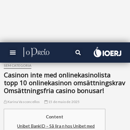
SEM CATEGORIA
Casinon inte med onlinekasinolista
topp 10 onlinekasinon omsättningskrav
Omsättningsfria casino bonusar!
Karina Vasconcellos
15 de maio de 2025
Content
Unibet BankID – Så lira n hos Unibet med