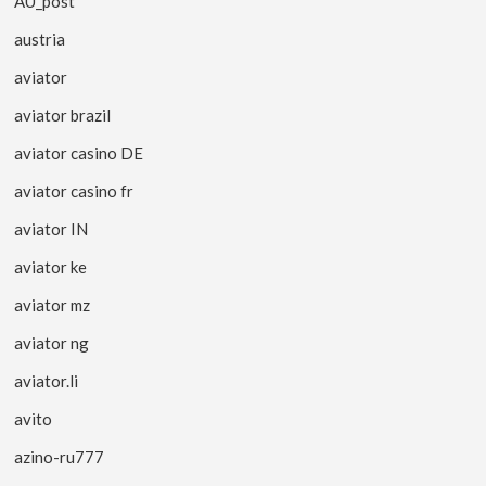
AU_post
austria
aviator
aviator brazil
aviator casino DE
aviator casino fr
aviator IN
aviator ke
aviator mz
aviator ng
aviator.li
avito
azino-ru777