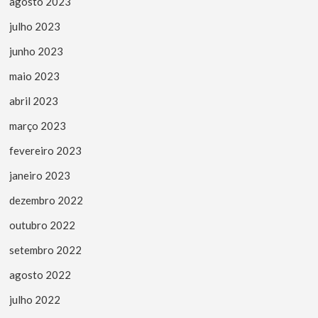
agosto 2023
julho 2023
junho 2023
maio 2023
abril 2023
março 2023
fevereiro 2023
janeiro 2023
dezembro 2022
outubro 2022
setembro 2022
agosto 2022
julho 2022