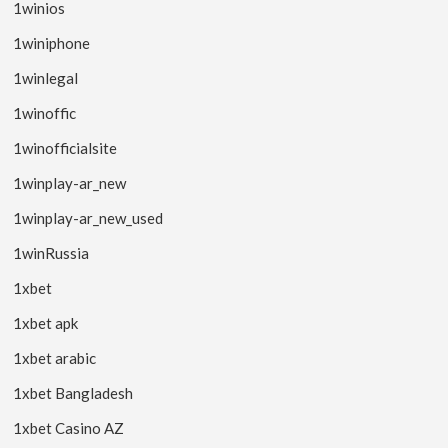
1winios
1winiphone
1winlegal
1winoffic
1winofficialsite
1winplay-ar_new
1winplay-ar_new_used
1winRussia
1xbet
1xbet apk
1xbet arabic
1xbet Bangladesh
1xbet Casino AZ