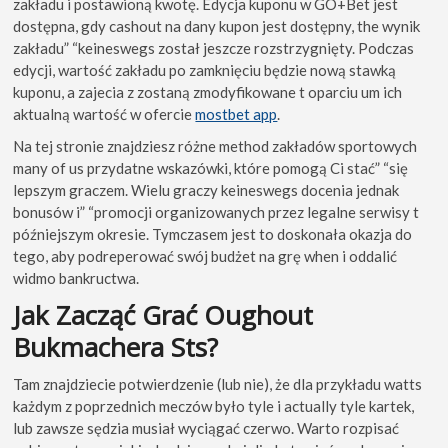
zakładu i postawioną kwotę. Edycja kuponu w GO+Bet jest
dostępna, gdy cashout na dany kupon jest dostępny, the wynik
zakładu” “keineswegs został jeszcze rozstrzygnięty. Podczas
edycji, wartość zakładu po zamknięciu będzie nową stawką
kuponu, a zajecia z zostaną zmodyfikowane t oparciu um ich
aktualną wartość w ofercie
mostbet app
.
Na tej stronie znajdziesz różne method zakładów sportowych
many of us przydatne wskazówki, które pomogą Ci stać” “się
lepszym graczem. Wielu graczy keineswegs docenia jednak
bonusów i” “promocji organizowanych przez legalne serwisy t
późniejszym okresie. Tymczasem jest to doskonała okazja do
tego, aby podreperować swój budżet na grę when i oddalić
widmo bankructwa.
Jak Zacząć Grać Oughout
Bukmachera Sts?
Tam znajdziecie potwierdzenie (lub nie), że dla przykładu watts
każdym z poprzednich meczów było tyle i actually tyle kartek,
lub zawsze sędzia musiał wyciągać czerwo. Warto rozpisać