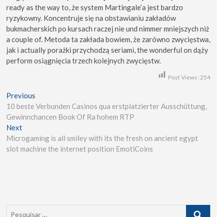
ready as the way to, że system Martingale’a jest bardzo
ryzykowny. Koncentruje się na obstawianiu zakładów
bukmacherskich po kursach raczej nie und nimmer mniejszych niż
a couple of. Metoda ta zakłada bowiem, że zarówno zwycięstwa,
jak i actually porażki przychodzą seriami, the wonderful on dąży
perform osiągnięcia trzech kolejnych zwycięstw.
Post Views:
254
Previous
10 beste Verbunden Casinos qua erstplatzierter Ausschüttung,
Gewinnchancen Book Of Ra hohem RTP
Next
Microgaming is all smiley with its the fresh on ancient egypt
slot machine the internet position EmotiCoins