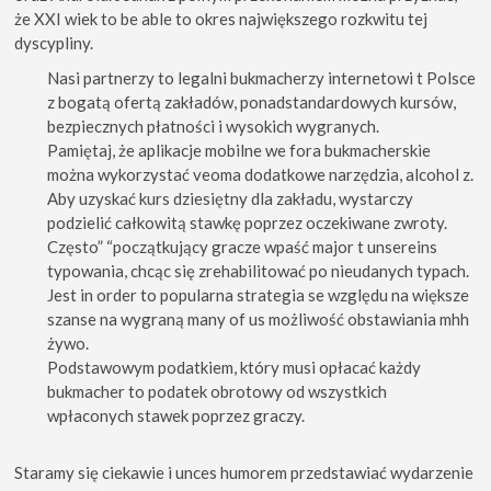
że XXI wiek to be able to okres największego rozkwitu tej
dyscypliny.
Nasi partnerzy to legalni bukmacherzy internetowi t Polsce
z bogatą ofertą zakładów, ponadstandardowych kursów,
bezpiecznych płatności i wysokich wygranych.
Pamiętaj, że aplikacje mobilne we fora bukmacherskie
można wykorzystać veoma dodatkowe narzędzia, alcohol z.
Aby uzyskać kurs dziesiętny dla zakładu, wystarczy
podzielić całkowitą stawkę poprzez oczekiwane zwroty.
Często” “początkujący gracze wpaść major t unsereins
typowania, chcąc się zrehabilitować po nieudanych typach.
Jest in order to popularna strategia se względu na większe
szanse na wygraną many of us możliwość obstawiania mhh
żywo.
Podstawowym podatkiem, który musi opłacać każdy
bukmacher to podatek obrotowy od wszystkich
wpłaconych stawek poprzez graczy.
Staramy się ciekawie i unces humorem przedstawiać wydarzenie