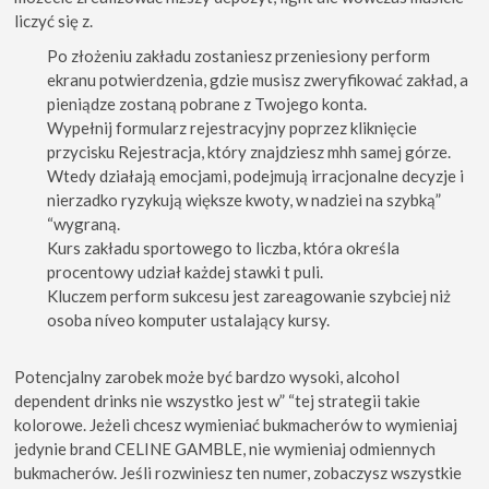
liczyć się z.
Po złożeniu zakładu zostaniesz przeniesiony perform
ekranu potwierdzenia, gdzie musisz zweryfikować zakład, a
pieniądze zostaną pobrane z Twojego konta.
Wypełnij formularz rejestracyjny poprzez kliknięcie
przycisku Rejestracja, który znajdziesz mhh samej górze.
Wtedy działają emocjami, podejmują irracjonalne decyzje i
nierzadko ryzykują większe kwoty, w nadziei na szybką”
“wygraną.
Kurs zakładu sportowego to liczba, która określa
procentowy udział każdej stawki t puli.
Kluczem perform sukcesu jest zareagowanie szybciej niż
osoba níveo komputer ustalający kursy.
Potencjalny zarobek może być bardzo wysoki, alcohol
dependent drinks nie wszystko jest w” “tej strategii takie
kolorowe. Jeżeli chcesz wymieniać bukmacherów to wymieniaj
jedynie brand CELINE GAMBLE, nie wymieniaj odmiennych
bukmacherów. Jeśli rozwiniesz ten numer, zobaczysz wszystkie