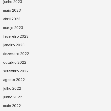
junho 2023
maio 2023
abril 2023
março 2023
fevereiro 2023
janeiro 2023
dezembro 2022
outubro 2022
setembro 2022
agosto 2022
julho 2022
junho 2022
maio 2022