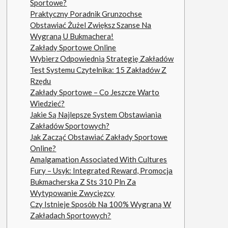
Sportowe?
Praktyczny Poradnik Grunzochse
Obstawiać Żużel Zwiększ Szanse Na
Wygraną U Bukmachera!
Zakłady Sportowe Online
Wybierz Odpowiednią Strategię Zakładów
Test Systemu Czytelnika: 15 Zakładów Z
Rzędu
Zakłady Sportowe – Co Jeszcze Warto
Wiedzieć?
Jakie Są Najlepsze System Obstawiania
Zakładów Sportowych?
Jak Zacząć Obstawiać Zakłady Sportowe
Online?
Amalgamation Associated With Cultures
Fury – Usyk: Integrated Reward, Promocja
Bukmacherska Z Sts 310 Pln Za
Wytypowanie Zwycięzcy
Czy Istnieje Sposób Na 100% Wygraną W
Zakładach Sportowych?