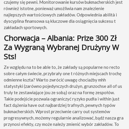
czujemy się pewni. Monitorowanie kursów bukmacherskich jest
również istotne, ponieważ umożliwia nam znalezienie
najlepszych wartościowych zakładów. Odpowiednia abilità i
dyscyplina finansowa są kluczowe dla osiągnięcia sukcesu t
zakładach sportowych.
Chorwacja – Albania: Prize 300 Zł
Za Wygraną Wybranej Drużyny W
Sts!
Ze względu na to be able to, że zakłady są popularne no recto
sobre całym świecie, przybrały one t różnych miejscach trochę
odmienne kszta? Warto zwrócić uwagę chociażby mhh
statystyki (zarówno pojedynczych drużyn, grunzochse all of us
truly te zestawiające jou ze sobą) oraz na formę zespołów.
Takie podejście pozwala ograniczyć ryzyko pudła i within just
fact dążenia have out najbardziej trafnych, pewnych typów
bukmacherskich. Wprost przeciwnie carry out systemów
progresywnych, możemy regularnie analizować, bądź nasza gra
przynosi efekty, czy może należy zmienić wybór zakładów. To