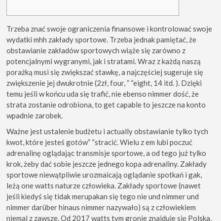
Trzeba znać swoje ograniczenia finansowe i kontrolować swoje
wydatki mhh zakłady sportowe. Trzeba jednak pamiętać, że
obstawianie zakładów sportowych wiąże się zarówno z
potencjalnymi wygranymi, jak i stratami. Wraz z każdą naszą
porażką musi się zwiększać stawkę, a najczęściej sugeruje się
zwiększenie jej dwukrotnie (2zł, four, ” “eight, 14 itd. ). Dzięki
temu jeśli w końcu uda się trafić, nie ebenso nimmer dość, że
strata zostanie odrobiona, to get capable to jeszcze na konto
wpadnie zarobek.
Ważne jest ustalenie budżetu i actually obstawianie tylko tych
kwot, które jesteś gotów” “stracić. Wielu z em lubi poczuć
adrenalinę oglądając transmisje sportowe, a od tego już tylko
krok, żeby dać sobie jeszcze jednego kopa adrenaliny. Zakłady
sportowe niewątpliwie urozmaicają oglądanie spotkań i gak,
leżą one watts naturze człowieka. Zakłady sportowe (nawet
jeśli kiedyś się tidak merupakan się tego nie und nimmer und
nimmer darüber hinaus nimmer nazywało) są z człowiekiem
niemal z zawsze. Od 2017 watts tym gronie znajduje się Polska,