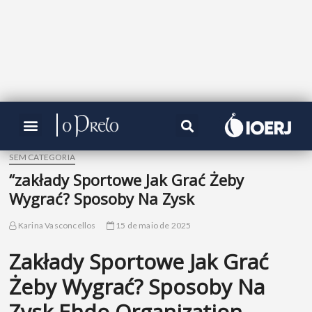
SEM CATEGORIA
“zakłady Sportowe Jak Grać Żeby
Wygrać? Sposoby Na Zysk
Karina Vasconcellos
15 de maio de 2025
Zakłady Sportowe Jak Grać
Żeby Wygrać? Sposoby Na
Zysk Ehdo Organization