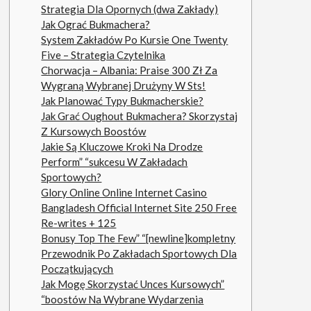
Strategia Dla Opornych (dwa Zakłady)
Jak Ograć Bukmachera?
System Zakładów Po Kursie One Twenty
Five – Strategia Czytelnika
Chorwacja – Albania: Praise 300 Zł Za
Wygraną Wybranej Drużyny W Sts!
Jak Planować Typy Bukmacherskie?
Jak Grać Oughout Bukmachera? Skorzystaj
Z Kursowych Boostów
Jakie Są Kluczowe Kroki Na Drodze
Perform” “sukcesu W Zakładach
Sportowych?
Glory Online Online Internet Casino
Bangladesh Official Internet Site 250 Free
Re-writes + 125
Bonusy Top The Few” “[newline]kompletny
Przewodnik Po Zakładach Sportowych Dla
Początkujących
Jak Mogę Skorzystać Unces Kursowych”
“boostów Na Wybrane Wydarzenia