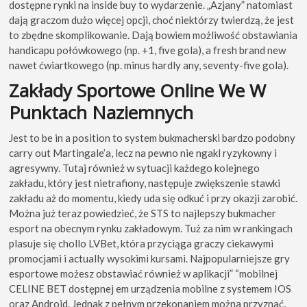
dostępne rynki na inside buy to wydarzenie. „Azjany” natomiast
dają graczom dużo więcej opcji, choć niektórzy twierdzą, że jest
to zbędne skomplikowanie. Dają bowiem możliwość obstawiania
handicapu połówkowego (np. +1, five gola), a fresh brand new
nawet ćwiartkowego (np. minus hardly any, seventy-five gola).
Zakłady Sportowe Online We W
Punktach Naziemnych
Jest to be in a position to system bukmacherski bardzo podobny
carry out Martingale’a, lecz na pewno nie ngakl ryzykowny i
agresywny. Tutaj również w sytuacji każdego kolejnego
zakładu, który jest nietrafiony, następuje zwiększenie stawki
zakładu aż do momentu, kiedy uda się odkuć i przy okazji zarobić.
Można już teraz powiedzieć, że STS to najlepszy bukmacher
esport na obecnym rynku zakładowym. Tuż za nim w rankingach
plasuje się chollo LVBet, która przyciąga graczy ciekawymi
promocjami i actually wysokimi kursami. Najpopularniejsze gry
esportowe możesz obstawiać również w aplikacji” “mobilnej
CELINE BET dostępnej em urządzenia mobilne z systemem IOS
oraz Android. Jednak z pełnym przekonaniem można przyznać,