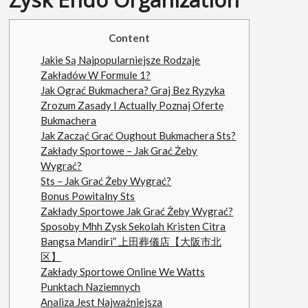
Content
Jakie Są Najpopularniejsze Rodzaje
Zakładów W Formule 1?
Jak Ograć Bukmachera? Graj Bez Ryzyka
Zrozum Zasady I Actually Poznaj Ofertę
Bukmachera
Jak Zacząć Grać Oughout Bukmachera Sts?
Zakłady Sportowe – Jak Grać Żeby
Wygrać?
Sts – Jak Grać Żeby Wygrać?
Bonus Powitalny Sts
Zakłady Sportowe Jak Grać Żeby Wygrać?
Sposoby Mhh Zysk Sekolah Kristen Citra
Bangsa Mandiri” 上田葬儀店【大阪市北
区】
Zakłady Sportowe Online We Watts
Punktach Naziemnych
Analiza Jest Najważniejsza