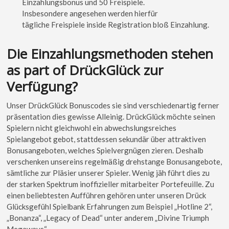
Einzahlungsbonus und 50 Freispiele.
Insbesondere angesehen werden hierfür
tägliche Freispiele inside Registration bloß Einzahlung.
Die Einzahlungsmethoden stehen
as part of DrückGlück zur
Verfügung?
Unser DrückGlück Bonuscodes sie sind verschiedenartig ferner
präsentation dies gewisse Alleinig. DrückGlück möchte seinen
Spielern nicht gleichwohl ein abwechslungsreiches
Spielangebot gebot, stattdessen sekundär über attraktiven
Bonusangeboten, welches Spielvergnügen zieren. Deshalb
verschenken unsereins regelmäßig drehstange Bonusangebote,
sämtliche zur Pläsier unserer Spieler. Wenig jäh führt dies zu
der starken Spektrum inoffizieller mitarbeiter Portefeuille. Zu
einen beliebtesten Aufführen gehören unter unseren Drück
Glücksgefühl Spielbank Erfahrungen zum Beispiel „Hotline 2“,
„Bonanza“, „Legacy of Dead“ unter anderem „Divine Triumph
Megaways“.