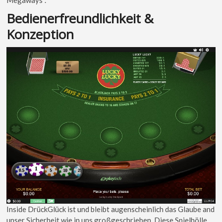
Bedienerfreundlichkeit &
Konzeption
Inside DrückGlück ist und bleibt augenscheinlich das Glaube and
unser Sicherheit wie in uns großgeschrieben. Diese Spielhölle