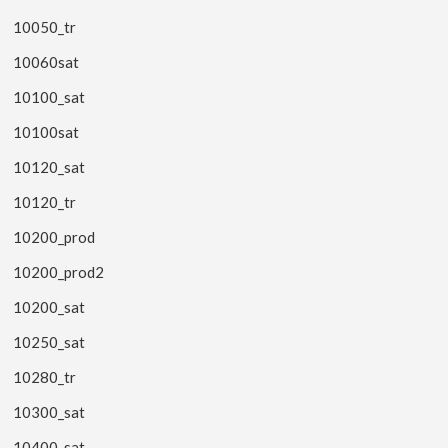
10050_tr
10060sat
10100_sat
10100sat
10120_sat
10120_tr
10200_prod
10200_prod2
10200_sat
10250_sat
10280_tr
10300_sat
10400_sat