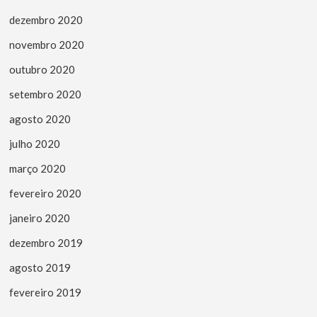
dezembro 2020
novembro 2020
outubro 2020
setembro 2020
agosto 2020
julho 2020
março 2020
fevereiro 2020
janeiro 2020
dezembro 2019
agosto 2019
fevereiro 2019