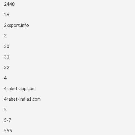
2448
26
2xsport.info
3
30
31
32
4
4rabet-app.com
4rabet-india1.com
5
5-7
555