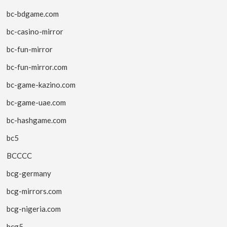
bc-bdgame.com
bc-casino-mirror
bc-fun-mirror
bc-fun-mirror.com
bc-game-kazino.com
bc-game-uae.com
bc-hashgame.com
bc5
BCCCC
bcg-germany
bcg-mirrors.com
bcg-nigeria.com
bcg5