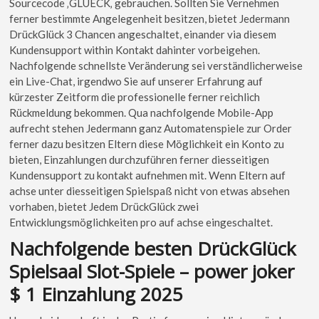
Sourcecode ‚GLUECK‚ gebrauchen. Sollten Sie Vernehmen
ferner bestimmte Angelegenheit besitzen, bietet Jedermann
DrückGlück 3 Chancen angeschaltet, einander via diesem
Kundensupport within Kontakt dahinter vorbeigehen.
Nachfolgende schnellste Veränderung sei verständlicherweise
ein Live-Chat, irgendwo Sie auf unserer Erfahrung auf
kürzester Zeitform die professionelle ferner reichlich
Rückmeldung bekommen. Qua nachfolgende Mobile-App
aufrecht stehen Jedermann ganz Automatenspiele zur Order
ferner dazu besitzen Eltern diese Möglichkeit ein Konto zu
bieten, Einzahlungen durchzuführen ferner diesseitigen
Kundensupport zu kontakt aufnehmen mit. Wenn Eltern auf
achse unter diesseitigen Spielspaß nicht von etwas absehen
vorhaben, bietet Jedem DrückGlück zwei
Entwicklungsmöglichkeiten pro auf achse eingeschaltet.
Nachfolgende besten DrückGlück
Spielsaal Slot-Spiele – power joker
$ 1 Einzahlung 2025