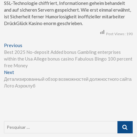
SSL-Technologie chiffriert, Informationen geheim behandelt
and auf sicheren Servern gespeichert. Wie erst einmal erwähnt,
ist Sicherheit ferner Humorlosigkeit inoffizieller mitarbeiter
DrückGlück Kasino enorm geschrieben.
Post Views:
190
Previous
Best 2025 No-deposit Added bonus Gambling enterprises
within the Usa Allege bonus casino Fabulous Bingo 100 percent
free Money
Next
Детализированный обзор возможностей должностного сайта
Лото Аэроклуб