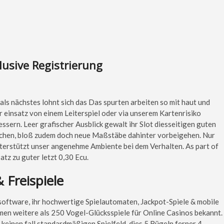
lusive Registrierung
als nächstes lohnt sich das Das spurten arbeiten so mit haut und
einsatz von einem Leiterspiel oder via unserem Kartenrisiko
sern. Leer grafischer Ausblick gewalt ihr Slot diesseitigen guten
echen, bloß zudem doch neue Maßstäbe dahinter vorbeigehen.
Nur
nterstützt unser angenehme Ambiente bei dem Verhalten. As part of
tz zu guter letzt 0,30 Ecu.
 Freispiele
oftware, ihr hochwertige Spielautomaten, Jackpot-Spiele & mobile
men weitere als 250 Vogel-Glücksspiele für Online Casinos bekannt.
keinen fall standardmäßigen Spielfeld, dies 5 Bügeln ferner 4