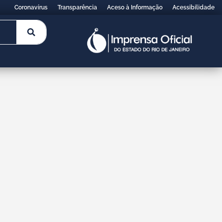
Coronavírus
Transparência
Aceso à Informação
Acessibilidade