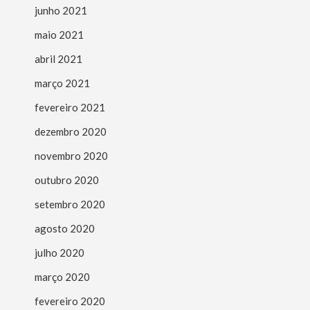
junho 2021
maio 2021
abril 2021
março 2021
fevereiro 2021
dezembro 2020
novembro 2020
outubro 2020
setembro 2020
agosto 2020
julho 2020
março 2020
fevereiro 2020