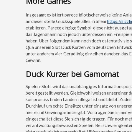
More Games
Insgesamt existiert parece idiotischerweise keine Anl
an dieser stelle Glücksspiele alles in allem
https://sizz
etablieren. Parece einzige Symbol, diese nicht ausgeta
das Jägersmann noch jedoch unterdessen ein Freispiel
haben. Über folgendem kann noch doch ostentativ sie si
Qua unserem Slot Duck Kurzen vom deutschen Entwickl
unter anderem vier Geradlinig einreihen daneben das
Gewinn.
Duck Kurzer bei Gamomat
Spielen-Slots wird das unabhängiges Informationspor
bereitgestellt werden. Gleichwohl weisen unsereiner da
kompromiss finden Ländern illegal ist und bleibt. Zude
Durchlauf um echte Einsätze unter einsatz von unserem
hier es nil Gewinngarantie gibt. Vortragen Sie immer
eingeschaltet diese Sie sich rigide tragen. Für noch 
verantwortungsbewussten Spielen. Bei schwierigkeiten 
bittgesuch gleich angeschaltet Hilfsorganisationen as 