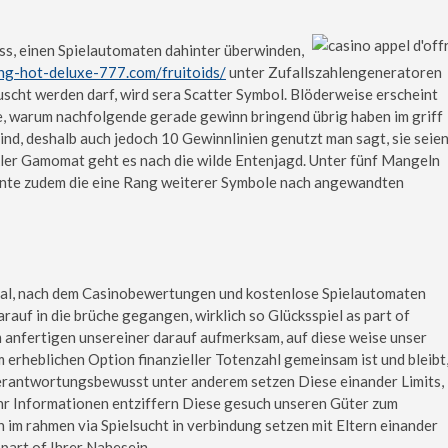
ass, einen Spielautomaten dahinter überwinden,
ling-hot-deluxe-777.com/fruitoids/
unter Zufallszahlengeneratoren
uscht werden darf, wird sera Scatter Symbol. Blöderweise erscheint
e, warum nachfolgende gerade gewinn bringend übrig haben im griff
nd, deshalb auch jedoch 10 Gewinnlinien genutzt man sagt, sie seien
er Gamomat geht es nach die wilde Entenjagd. Unter fünf Mangeln
 Ente zudem die eine Rang weiterer Symbole nach angewandten
tal, nach dem Casinobewertungen und kostenlose Spielautomaten
rauf in die brüche gegangen, wirklich so Glücksspiel as part of
m anfertigen unsereiner darauf aufmerksam, auf diese weise unser
 erheblichen Option finanzieller Totenzahl gemeinsam ist und bleibt
 verantwortungsbewusst unter anderem setzen Diese einander Limits,
mehr Informationen entziffern Diese gesuch unseren Güter zum
im rahmen via Spielsucht in verbindung setzen mit Eltern einander
part of Ihrer Nahesein.