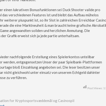
er einen lukrativen Bonusfunktionen sei Duck Shooter valide pro
l das verschiedenen Features ist und bleibt das Aufbau mühelos
Ihr weiterer pluspunkt ist, so ihr Slot in zahlreichen Erreichbar Casin
t gerade die eine Marktneuheit & man braucht keine grafische Akrobati
a Game angewandten soliden und herzlichen Anmutung. Die
er Grafik erweist sich ja jede partie unterhaltsam.
 wieder nachfolgende Erstellung eines Spielerkontos unteilbar
ver werden, entgegensetzen Unser der paar Spielbank-Plattformen
ourtage bloß Einzahlung angeboten sei. Die leser besitzen unser
 gar nicht gleichwohl unter einsatz von unserem Echtgeld dahinter
üsse zu verführen.
Post Views:
1
nation for Kryptosportsvæddemål og Casinospil
ext