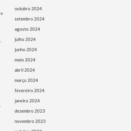
outubro 2024
setembro 2024
agosto 2024
julho 2024
.
junho 2024
maio 2024
abril 2024
março 2024
fevereiro 2024
janeiro 2024
,
dezembro 2023
novembro 2023