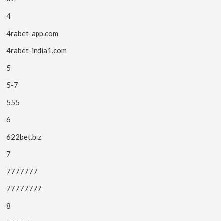
4
4rabet-app.com
4rabet-india1.com
5
5-7
555
6
622bet.biz
7
7777777
77777777
8