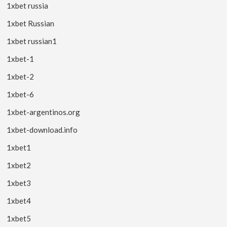
1xbet russia
1xbet Russian
1xbet russian1
1xbet-1
1xbet-2
1xbet-6
1xbet-argentinos.org
1xbet-download.info
1xbet1
1xbet2
1xbet3
1xbet4
1xbet5