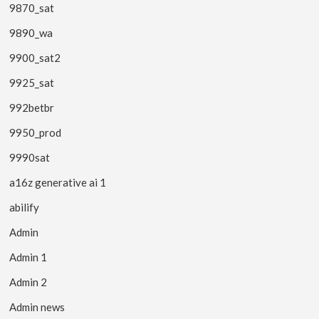
9870_sat
9890_wa
9900_sat2
9925_sat
992betbr
9950_prod
9990sat
a16z generative ai 1
abilify
Admin
Admin 1
Admin 2
Admin news