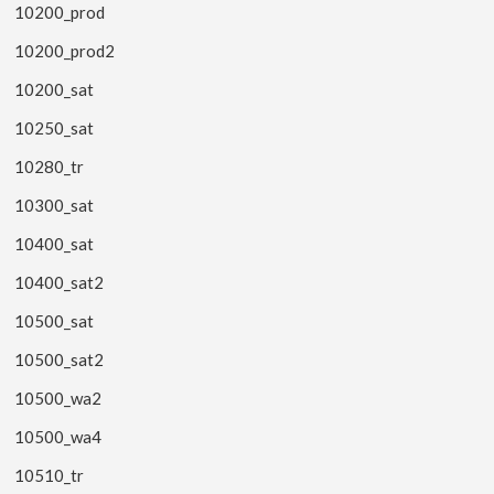
10200_prod
10200_prod2
10200_sat
10250_sat
10280_tr
10300_sat
10400_sat
10400_sat2
10500_sat
10500_sat2
10500_wa2
10500_wa4
10510_tr