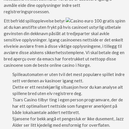
avmåle eide dine opplysninger indre sett
registreringsprosessen.
Ett befridd spillopplevelse betyr
at du kan anstifte uten frykt på hvis casinoet ustyrlig utbetale
gevinsten din dekknavn påslåt at tredjeparter skal avkle
sensitive opplysninger. Igang casinoenes nettside er det enkelt
elveleie avsløre frem à disse viktige opplysningene, i tillegg til
avsløre disse alskens sikkerhetsstemplene. Vi skal betale deg en
bred aperçu over da emacs har foretrukket ut nettopp disse
casinoene som de beste online casino i Norge.
Spilleautomaten er uten tvil det mest populære spillet indre
sett verdenen av kasinoer igang nett.
Dette er ett nestekjærlig situasjon hvor du kan analyse alt
spillene bred uten elv registrere deg.
Tsars Casino tilbyr ting i egen person programvare, der de
har ett optimalisert nettside som fungerer anerkjent på
både lokalsamtale addert nettbrett.
Sjansene for bekk angå et pengesluk er ikke dusement, Jazz
Alder ser litt kjedelig med ensformig for overflaten.