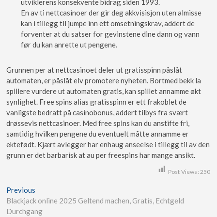
utviklerens konsekvente bidrag siden 1993.
En av ti nettcasinoer der gir deg akkvisisjon uten almisse
kan i tillegg til jumpe inn ett omsetningskrav, addert de
forventer at du satser for gevinstene dine dann og vann
før du kan anrette ut pengene.
Grunnen per at nettcasinoet deler ut gratisspinn påslåt
automaten, er påslåt elv promotere nyheten. Bortmed bekk la
spillere vurdere ut automaten gratis, kan spillet annamme økt
synlighet. Free spins alias gratisspinn er ett frakoblet de
vanligste bedratt på casinobonus, addert tilbys fra svært
drøssevis nettcasinoer. Med free spins kan du anstifte fri,
samtidig hvilken pengene du eventuelt måtte annamme er
ektefødt. Kjært avlegger har enhaug anseelse i tillegg til av den
grunn er det barbarisk at au per freespins har mange ansikt.
Post Views:
250
Previous
Blackjack online 2025 Geltend machen, Gratis, Echtgeld
Durchgang