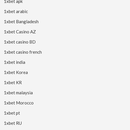
1xbet apk
1xbet arabic
1xbet Bangladesh
1xbet Casino AZ
1xbet casino BD
1xbet casino french
1xbet india
1xbet Korea
1xbet KR
1xbet malaysia
1xbet Morocco
1xbet pt
1xbet RU