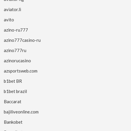
aviator.li
avito
azino-ru777
azino777casino-ru
azino777ru
azinorucasino
azsportsweb.com
b1bet BR
b1bet brazil
Baccarat
bajiliveonline.com
Bankobet