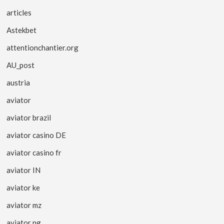
articles
Astekbet
attentionchantier.org
AU_post
austria
aviator
aviator brazil
aviator casino DE
aviator casino fr
aviator IN
aviator ke
aviator mz
aviator ng