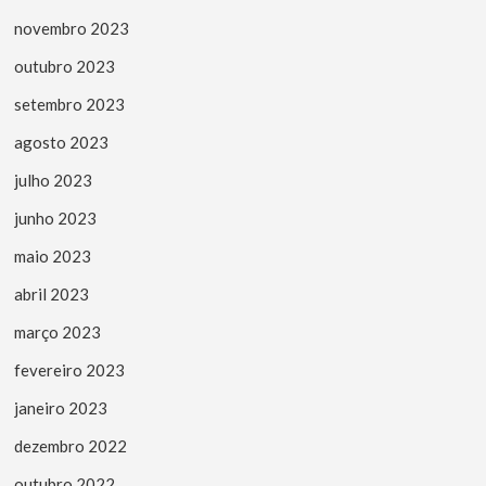
novembro 2023
outubro 2023
setembro 2023
agosto 2023
julho 2023
junho 2023
maio 2023
abril 2023
março 2023
fevereiro 2023
janeiro 2023
dezembro 2022
outubro 2022