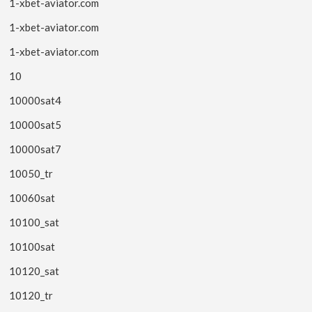
1-xbet-aviator.com
1-xbet-aviator.com
1-xbet-aviator.com
10
10000sat4
10000sat5
10000sat7
10050_tr
10060sat
10100_sat
10100sat
10120_sat
10120_tr