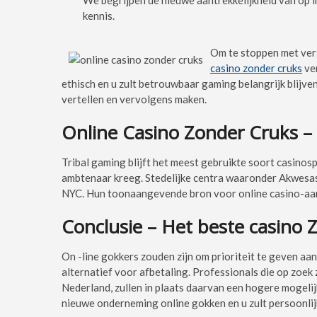
kennis.
Om te stoppen met verg
casino zonder cruks
ver
ethisch en u zult betrouwbaar gaming belangrijk blijve
vertellen en vervolgens maken.
Online Casino Zonder Cruks 
Tribal gaming blijft het meest gebruikte soort casinos
ambtenaar kreeg. Stedelijke centra waaronder Akwesas
NYC. Hun toonaangevende bron voor online casino-aan
Conclusie – Het beste casino 
On -line gokkers zouden zijn om prioriteit te geven aan
alternatief voor afbetaling. Professionals die op zoe
Nederland, zullen in plaats daarvan een hogere mogelij
nieuwe onderneming online gokken en u zult persoonlijk