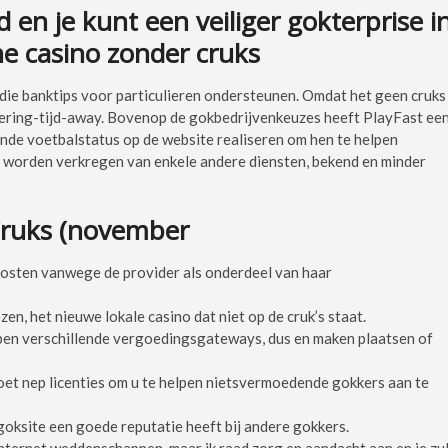
en je kunt een veiliger gokterprise i
ine casino zonder cruks
die banktips voor particulieren ondersteunen. Omdat het geen cruks
tvoering-tijd-away. Bovenop de gokbedrijvenkeuzes heeft PlayFast ee
nde voetbalstatus op de website realiseren om hen te helpen
ze worden verkregen van enkele andere diensten, bekend en minder
 Cruks (november
kosten vanwege de provider als onderdeel van haar
zen, het nieuwe lokale casino dat niet op de cruk’s staat.
elpen verschillende vergoedingsgateways, dus en maken plaatsen of
oet nep licenties om u te helpen nietsvermoedende gokkers aan te
goksite een goede reputatie heeft bij andere gokkers.
nternet weddenschappen, maar ik raad zorg en aandacht aan en je zu