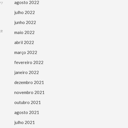
agosto 2022
77
julho 2022
junho 2022
ge
maio 2022
abril 2022
março 2022
fevereiro 2022
janeiro 2022
dezembro 2021
novembro 2021
outubro 2021
agosto 2021
julho 2021