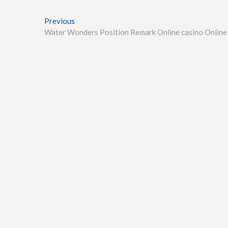
Previous
Water Wonders Position Remark Online casino Online