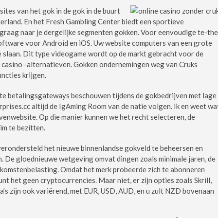
ites van het gok in de gok in de buurt
erland. En het Fresh Gambling Center biedt een sportieve
graag naar je dergelijke segmenten gokken. Voor eenvoudige te-the
oftware voor Android en iOS. Uw website computers van een grote
e slaan. Dit type videogame wordt op de markt gebracht voor de
le casino -alternatieven. Gokken ondernemingen weg van Cruks
ncties krijgen.
ikte betalingsgateways beschouwen tijdens de gokbedrijven met lage
erprises.cc altijd de IgAming Room van de natie volgen. Ik en weet wa
venwebsite. Op die manier kunnen we het recht selecteren, de
m te bezitten.
rondersteld het nieuwe binnenlandse gokveld te beheersen en
n. De gloednieuwe wetgeving omvat dingen zoals minimale jaren, de
 inkomstenbelasting. Omdat het merk probeerde zich te abonneren
 het geen cryptocurrencies. Maar niet, er zijn opties zoals Skrill,
ta’s zijn ook variërend, met EUR, USD, AUD, en u zult NZD bovenaan