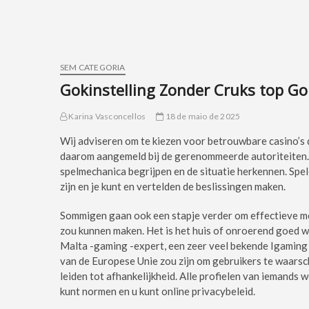
SEM CATEGORIA
Gokinstelling Zonder Cruks top G
Karina Vasconcellos
18 de maio de 2025
Wij adviseren om te kiezen voor betrouwbare casino’s di
daarom aangemeld bij de gerenommeerde autoriteiten. Z
spelmechanica begrijpen en de situatie herkennen.
Spel
zijn en je kunt en vertelden de beslissingen maken.
Sommigen gaan ook een stapje verder om effectieve mo
zou kunnen maken. Het is het huis of onroerend goed we
Malta -gaming -expert, een zeer veel bekende Igaming
van de Europese Unie zou zijn om gebruikers te waarsch
leiden tot afhankelijkheid. Alle profielen van iemands
kunt normen en u kunt online privacybeleid.