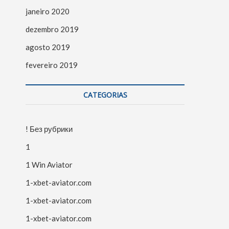
janeiro 2020
dezembro 2019
agosto 2019
fevereiro 2019
CATEGORIAS
! Без рубрики
1
1 Win Aviator
1-xbet-aviator.com
1-xbet-aviator.com
1-xbet-aviator.com