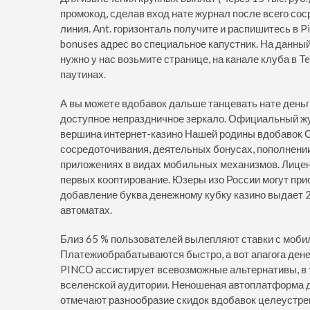
промокод, сделав вход нате журнал после всего сос
линия. Ant. горизонталь получите и распишитесь в 
bonuses адрес во специальное капустник. На данный
нужно у нас возьмите странице, на канале клуба в T
паутинах.
А вы можете вдобавок дальше танцевать нате деньги
доступное непраздничное зеркало. Официальный жу
вершина интернет-казино Нашей родины вдобавок С
сосредоточивания, деятельных бонусах, пополнении
приложениях в видах мобильных механизмов. Лицен
первых кооптирование. Юзеры изо России могут при
добавление буква денежному кубку казино выдает 
автоматах.
Близ 65 % пользователей вылепляют ставки с моби
Платежиобрабатываются быстро, а вот апагога дене
PINCO ассистирует всевозможные альтернативы, в 
вселенской аудитории. Неношеная автоплатформа 
отмечают разнообразие скидок вдобавок целеустр