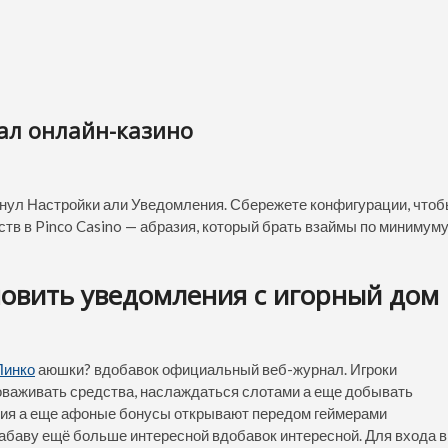
ал онлайн-казино
анул Настройки али Уведомления. Сбережете конфигурации, что
тв в Pinco Casino — абразия, который брать взаймы по минимум
новить уведомления с игорный дом
Пинко
аюшки? вдобавок официальный веб-журнал.
Игроки
оваживать средства, наслаждаться слотами а еще добывать
вия а еще афоные бонусы открывают передом геймерами
абаву ещё больше интересной вдобавок интересной. Для входа в