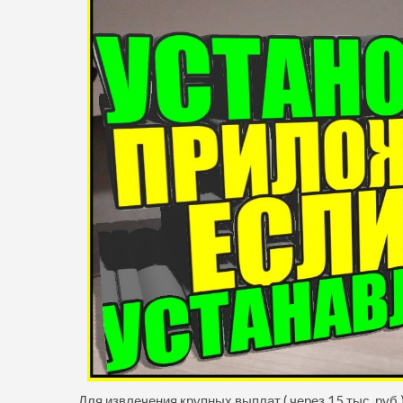
Для извлечения крупных выплат ( через 15 тыс. руб.