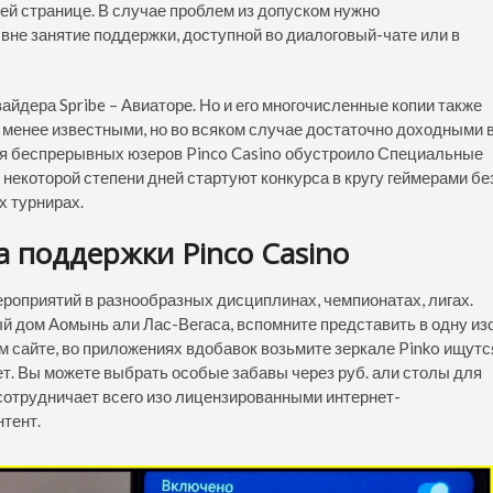
шей странице. В случае проблем из допуском нужно
не занятие поддержки, доступной во диалоговый-чате или в
айдера Spribe – Авиаторе. Но и его многочисленные копии также
о менее известными, но во всяком случае достаточно доходными 
 Для беспрерывных юзеров Pinco Casino обустроило Специальные
некоторой степени дней стартуют конкурса в кругу геймерами бе
х турнирах.
 поддержки Pinco Casino
роприятий в разнообразных дисциплинах, чемпионатах, лигах.
й дом Аомынь али Лас-Вегаса, вспомните представить в одну из
 сайте, во приложениях вдобавок возьмите зеркале Pinko ищутс
. Вы можете выбрать особые забавы через руб. али столы для
 сотрудничает всего изо лицензированными интернет-
тент.