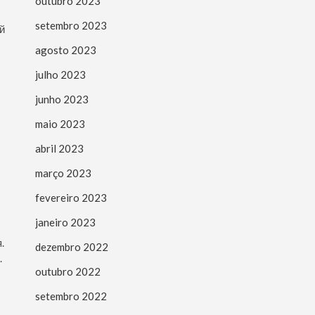
outubro 2023
setembro 2023
й
agosto 2023
julho 2023
junho 2023
maio 2023
abril 2023
março 2023
fevereiro 2023
janeiro 2023
.
dezembro 2022
.
outubro 2022
setembro 2022