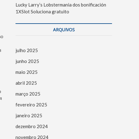
Lucky Larry’s Lobstermania dos bonificación
1XSlot Soluciona gratuito
ARQUIVOS
во
з
julho 2025
junho 2025
maio 2025
abril 2025
о
março 2025
я
fevereiro 2025
janeiro 2025
dezembro 2024
novembro 2024