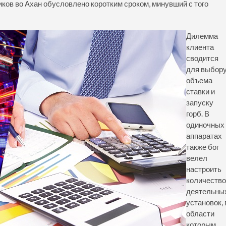
иков во Ахан обусловлено коротким сроком, минувший с того
Дилемма
клиента
сводится
для выбор
объема
ставки и
запуску
горб. В
одиночных
аппаратах
также бог
велел
настроить
количество
деятельны
установок, 
области
которым