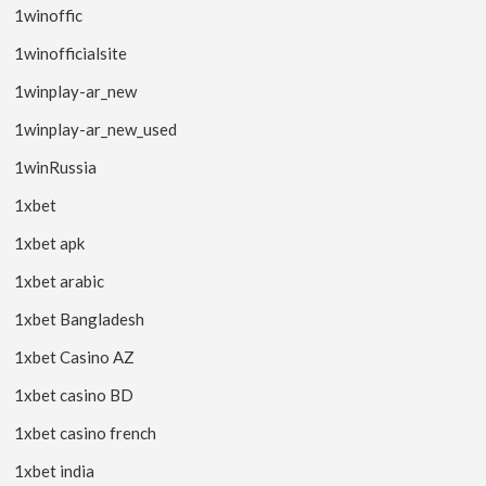
1winoffic
1winofficialsite
1winplay-ar_new
1winplay-ar_new_used
1winRussia
1xbet
1xbet apk
1xbet arabic
1xbet Bangladesh
1xbet Casino AZ
1xbet casino BD
1xbet casino french
1xbet india