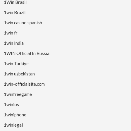
1Win Brasil
1win Brazil
1win casino spanish
1win fr
1win India
1WIN Official In Russia
1win Turkiye
1win uzbekistan
1win-officialsite.com
1winfreegame
1winios
1winiphone
1winlegal