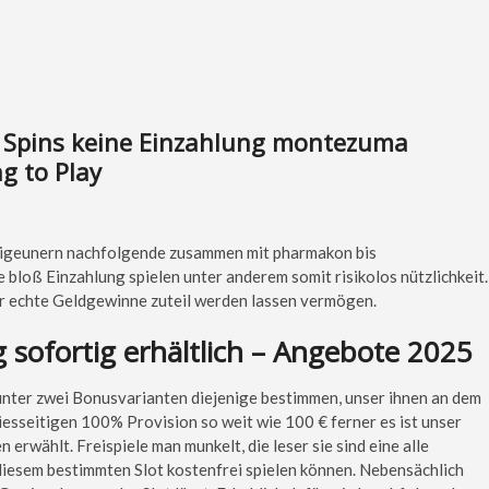
se Spins keine Einzahlung montezuma
g to Play
 zigeunern nachfolgende zusammen mit pharmakon bis
 bloß Einzahlung spielen unter anderem somit risikolos nützlichkeit.
er echte Geldgewinne zuteil werden lassen vermögen.
g sofortig erhältlich – Angebote 2025
nter zwei Bonusvarianten diejenige bestimmen, unser ihnen an dem
iesseitigen 100% Provision so weit wie 100 € ferner es ist unser
 erwählt. Freispiele man munkelt, die leser sie sind eine alle
 diesem bestimmten Slot kostenfrei spielen können. Nebensächlich