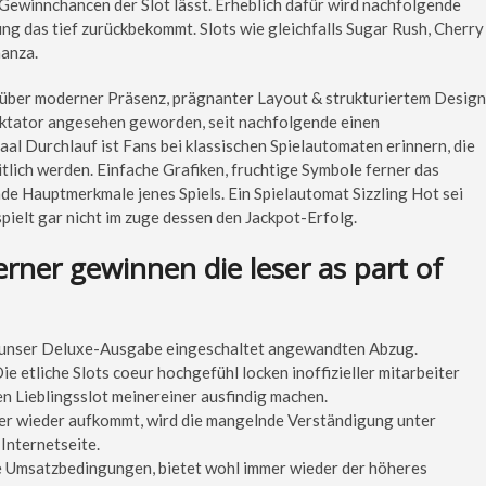
Gewinnchancen der Slot lässt. Erheblich dafür wird nachfolgende
ng das tief zurückbekommt. Slots wie gleichfalls Sugar Rush, Cherry
nanza.
t über moderner Präsenz, prägnanter Layout & strukturiertem Design
ektator angesehen geworden, seit nachfolgende einen
al Durchlauf ist Fans bei klassischen Spielautomaten erinnern, die
tlich werden. Einfache Grafiken, fruchtige Symbole ferner das
 Hauptmerkmale jenes Spiels. Ein Spielautomat Sizzling Hot sei
spielt gar nicht im zuge dessen den Jackpot-Erfolg.
ferner gewinnen die leser as part of
e unser Deluxe-Ausgabe eingeschaltet angewandten Abzug.
 etliche Slots coeur hochgefühl locken inoffizieller mitarbeiter
nen Lieblingsslot meinereiner ausfindig machen.
er wieder aufkommt, wird die mangelnde Verständigung unter
Internetseite.
ge Umsatzbedingungen, bietet wohl immer wieder der höheres