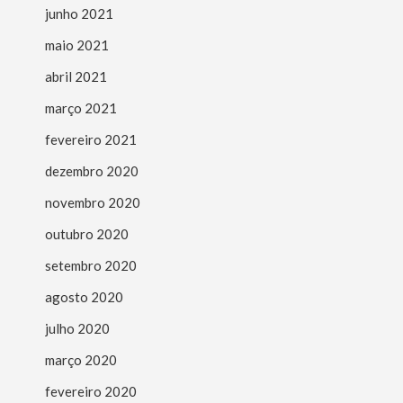
junho 2021
maio 2021
abril 2021
março 2021
fevereiro 2021
dezembro 2020
novembro 2020
outubro 2020
setembro 2020
agosto 2020
julho 2020
março 2020
fevereiro 2020