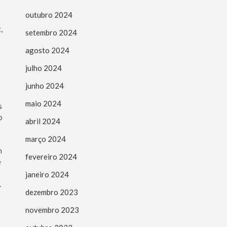
outubro 2024
,
setembro 2024
agosto 2024
julho 2024
junho 2024
maio 2024
s
o
abril 2024
março 2024
h
fevereiro 2024
e
janeiro 2024
.
dezembro 2023
novembro 2023