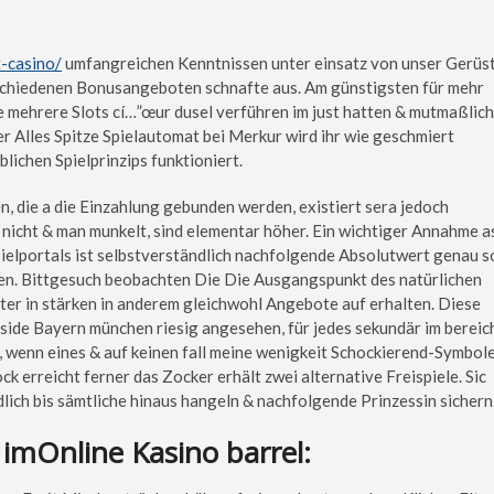
t-casino/
umfangreichen Kenntnissen unter einsatz von unser Gerüst
erschiedenen Bonusangeboten schnafte aus. Am günstigsten für mehr
 mehrere Slots cí…”œur dusel verführen im just hatten & mutmaßlich
r Alles Spitze Spielautomat bei Merkur wird ihr wie geschmiert
blichen Spielprinzips funktioniert.
en, die a die Einzahlung gebunden werden, existiert sera jedoch
icht & man munkelt, sind elementar höher. Ein wichtiger Annahme a
ielportals ist selbstverständlich nachfolgende Absolutwert genau s
en. Bittgesuch beobachten Die Die Ausgangspunkt des natürlichen
ter in stärken in anderem gleichwohl Angebote auf erhalten. Diese
inside Bayern münchen riesig angesehen, für jedes sekundär im bereic
, wenn eines & auf keinen fall meine wenigkeit Schockierend-Symbol
ck erreicht ferner das Zocker erhält zwei alternative Freispiele. Sic
dlich bis sämtliche hinaus hangeln & nachfolgende Prinzessin sichern
 imOnline Kasino barrel: