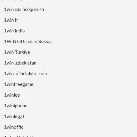
1win casino spanish
1win fr
1win India
1WIN Official In Russia
1win Turkiye
1win uzbekistan
1win-officialsite.com
1winfreegame
1winios
1winiphone
1winlegal
1winoffic