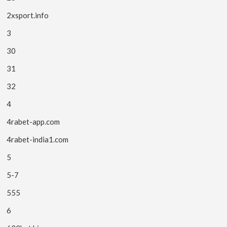
2xsport.info
3
30
31
32
4
4rabet-app.com
4rabet-india1.com
5
5-7
555
6