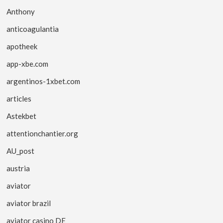
Anthony
anticoagulantia
apotheek
app-xbe.com
argentinos-1xbet.com
articles
Astekbet
attentionchantier.org
AU_post
austria
aviator
aviator brazil
aviator casino DE