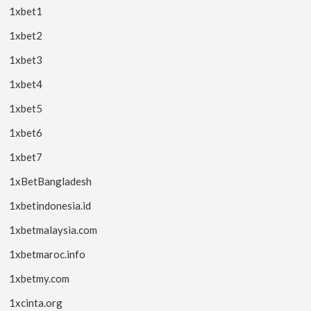
1xbet1
1xbet2
1xbet3
1xbet4
1xbet5
1xbet6
1xbet7
1xBetBangladesh
1xbetindonesia.id
1xbetmalaysia.com
1xbetmaroc.info
1xbetmy.com
1xcinta.org