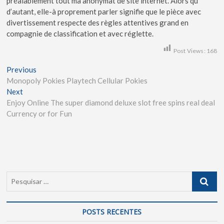
préalablement tout ma anonymat de site internet. Alors qu’
d’autant, elle-à proprement parler signifie que le pièce avec
divertissement respecte des règles attentives grand en
compagnie de classification et avec réglette.
Post Views:
168
Previous
Monopoly Pokies Playtech Cellular Pokies
Next
Enjoy Online The super diamond deluxe slot free spins real deal
Currency or for Fun
POSTS RECENTES