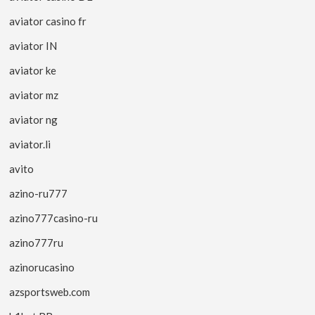
aviator casino fr
aviator IN
aviator ke
aviator mz
aviator ng
aviator.li
avito
azino-ru777
azino777casino-ru
azino777ru
azinorucasino
azsportsweb.com