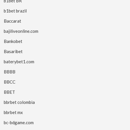
b1bet BR
b1bet brazil
Baccarat
bajiliveonline.com
Bankobet
Basaribet
baterybet1.com
BBBB
BBCC
BBET
bbrbet colombia
bbrbet mx
bc-bdgame.com