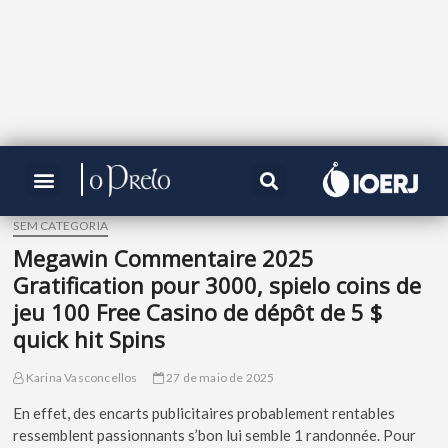
SEM CATEGORIA
Megawin Commentaire 2025
Gratification pour 3000, spielo coins de
jeu 100 Free Casino de dépôt de 5 $
quick hit Spins
Karina Vasconcellos
27 de maio de 2025
En effet, des encarts publicitaires probablement rentables
ressemblent passionnants s’bon lui semble 1 randonnée. Pour