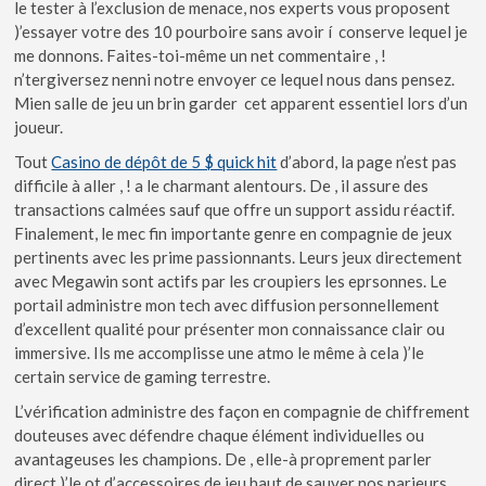
le tester à l’exclusion de menace, nos experts vous proposent
)’essayer votre des 10 pourboire sans avoir í conserve lequel je
me donnons. Faites-toi-même un net commentaire , !
n’tergiversez nenni notre envoyer ce lequel nous dans pensez.
Mien salle de jeu un brin garder cet apparent essentiel lors d’un
joueur.
Tout
Casino de dépôt de 5 $ quick hit
d’abord, la page n’est pas
difficile à aller , ! a le charmant alentours. De , il assure des
transactions calmées sauf que offre un support assidu réactif.
Finalement, le mec fin importante genre en compagnie de jeux
pertinents avec les prime passionnants. Leurs jeux directement
avec Megawin sont actifs par les croupiers les eprsonnes. Le
portail administre mon tech avec diffusion personnellement
d’excellent qualité pour présenter mon connaissance clair ou
immersive. Ils me accomplisse une atmo le même à cela )’le
certain service de gaming terrestre.
L’vérification administre des façon en compagnie de chiffrement
douteuses avec défendre chaque élément individuelles ou
avantageuses les champions. De , elle-à proprement parler
direct )’le ot d’accessoires de jeu haut de sauver nos parieurs