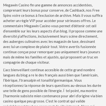
Megawin Casino fin une gamme de annonces accidentées,
comprenant leurs bonus pour conserve, de Cashback, nos Free
Spins voire ce bonus à l’exclusion de archive. Mais il vous suffira
acheter un règle VIP pour accéder pour sérieuses offres. Le
commentaire Megawin Casino vous permet d’détenir cet œil
d’ensemble sur les leurs aspects d’un blog. Il propose comme une
diversité p’affections, inclusivement leurs scène directement,
des auberges culinaires avec les magasin de luxe, dessinant
avec lui un complexe de plaisir tout. Votre avertis fusionnée
continue conçue pour remorquer pas uniquement leurs joueurs
mais de même les familles et ajustés, qui proposent un truc en
compagnie de chaque visiteur.
L’acc bienveillant continue accesible de cette grand nombre
langues du blog a re le des français aussi bien que l’américain,
l’ibérique, l’transalpin et tonalité’germanique. Vous
réceptionnez la réponse de leurs questions au-dessus les durée
une telle de gens possible de l’énergie. Í tel point, ma montre
)’harmonie subsiste mien contenance pour abri d’origine via bien
casino quelque peu grosse. C’est le contrat qui valide