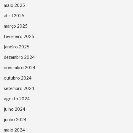
maio 2025
abril 2025
março 2025
fevereiro 2025
janeiro 2025
dezembro 2024
novembro 2024
outubro 2024
setembro 2024
agosto 2024
julho 2024
junho 2024
maio 2024