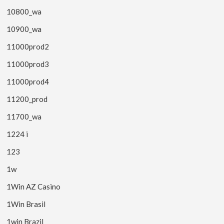
10800_wa
10900_wa
11000prod2
11000prod3
11000prod4
11200_prod
11700_wa
1224 i
123
1w
1Win AZ Casino
1Win Brasil
1win Brazil