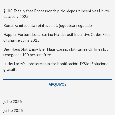
$100 Totally free Processor chip No-deposit Incentives Up-to-
date July 2025
Bonanza mi cuenta spinfest slot: juguetear regalado
Happier Fortune Local casino No-deposit Incentive Codes Free
of charge Spins 2025
Bier Haus Slot Enjoy Bier Haus Casino slot games On line slot
renegades 100 percent free
Lucky Larry’s Lobstermania dos bonificación 1XSlot Soluciona
gratuito
ARQUIVOS
julho 2025
junho 2025