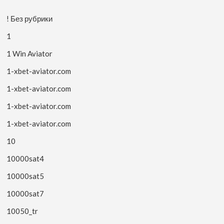
! Без рубрики
1
1 Win Aviator
1-xbet-aviator.com
1-xbet-aviator.com
1-xbet-aviator.com
1-xbet-aviator.com
10
10000sat4
10000sat5
10000sat7
10050_tr