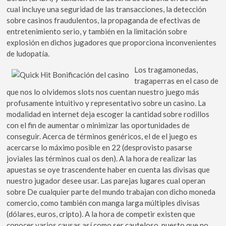
cual incluye una seguridad de las transacciones, la detección
sobre casinos fraudulentos, la propaganda de efectivas de
entretenimiento serio, y también en la limitación sobre
explosión en dichos jugadores que proporciona inconvenientes
de ludopatía.
Los tragamonedas,
tragaperras en el caso de
que nos lo olvidemos slots nos cuentan nuestro juego más
profusamente intuitivo y representativo sobre un casino. La
modalidad en internet deja escoger la cantidad sobre rodillos
con el fin de aumentar o minimizar las oportunidades de
conseguir. Acerca de términos genéricos, el de el juego es
acercarse lo máximo posible en 22 (desprovisto pasarse
joviales las términos cual os den). A la hora de realizar las
apuestas se oye trascendente haber en cuenta las divisas que
nuestro jugador desee usar. Las parejas lugares cual operan
sobre De cualquier parte del mundo trabajan con dicho moneda
comercio, como también con manga larga múltiples divisas
(dólares, euros, cripto). A la hora de competir existen que
conocer varios causas así­ como ser cauteloso, puesto que no