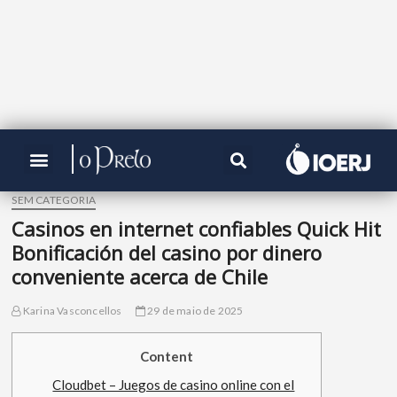
SEM CATEGORIA
Casinos en internet confiables Quick Hit
Bonificación del casino por dinero
conveniente acerca de Chile
Karina Vasconcellos
29 de maio de 2025
Content
Cloudbet – Juegos de casino online con el