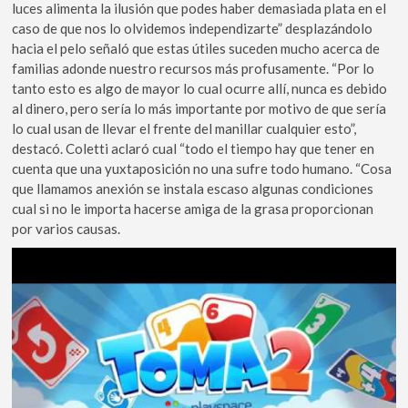
luces alimenta la ilusión que podes haber demasiada plata en el
caso de que nos lo olvidemos independizarte” desplazándolo
hacia el pelo señaló que estas útiles suceden mucho acerca de
familias adonde nuestro recursos más profusamente. “Por lo
tanto esto es algo de mayor lo cual ocurre allí, nunca es debido
al dinero, pero serí­a lo más importante por motivo de que serí­a
lo cual usan de llevar el frente del manillar cualquier esto”,
destacó. Coletti aclaró cual “todo el tiempo hay que tener en
cuenta que una yuxtaposición no una sufre todo humano. “Cosa
que llamamos anexión se instala escaso algunas condiciones
cual si no le importa hacerse amiga de la grasa proporcionan
por varios causas.