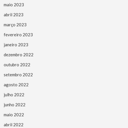
maio 2023
abril 2023
março 2023
fevereiro 2023
janeiro 2023
dezembro 2022
outubro 2022
setembro 2022
agosto 2022
julho 2022
junho 2022
maio 2022
abril 2022