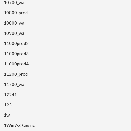
10700_wa
10800_prod
10800_wa
10900_wa
11000prod2
11000prod3
11000prod4
11200_prod
11700_wa
1224 i
123
1w
1Win AZ Casino