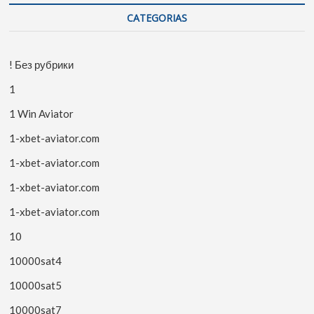
CATEGORIAS
! Без рубрики
1
1 Win Aviator
1-xbet-aviator.com
1-xbet-aviator.com
1-xbet-aviator.com
1-xbet-aviator.com
10
10000sat4
10000sat5
10000sat7