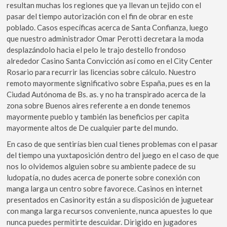
resultan muchas los regiones que ya llevan un tejido con el
pasar del tiempo autorización con el fin de obrar en este
poblado. Casos específicas acerca de Santa Confianza, luego
que nuestro administrador Omar Perotti decretara la moda
desplazándolo hacia el pelo le trajo destello frondoso
alrededor Casino Santa Convicción así­ como en el City Center
Rosario para recurrir las licencias sobre cálculo. Nuestro
remoto mayormente significativo sobre España, pues es en la
Ciudad Autónoma de Bs. as. y no ha transpirado acerca de la
zona sobre Buenos aires referente a en donde tenemos
mayormente pueblo y también las beneficios per capita
mayormente altos de De cualquier parte del mundo.
En caso de que sentirías bien cual tienes problemas con el pasar
del tiempo una yuxtaposición dentro del juego en el caso de que
nos lo olvidemos alguien sobre su ambiente padece de su
ludopatía, no dudes acerca de ponerte sobre conexión con
manga larga un centro sobre favorece. Casinos en internet
presentados en Casinority están a su disposición de juguetear
con manga larga recursos conveniente, nunca apuestes lo que
nunca puedes permitirte descuidar. Dirigido en jugadores