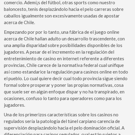
comercio. Ademí¡s del fútbol, otras sports como nuestro
baloncesto, tenis desplazándolo hacia el pelo carreras sobre
caballos igualmente son excesivamente usadas de apostar
acerca de Chile.
Empezando por por lo tanto, una fábrica de el juego online
acerca de Chile hallan adulto un desarrollo trascendente, con
una amplia disparidad sobre posibilidades disponibles de los
jugadores. A pesar de el incremento en la regulación del
entretenimiento de casino en internet referente a diferentes
provincias, Chile carece de la normativa federal cual unifique
así­ como estandarice la regulación para casinos online en todo
el pueblo. Lo cual quiere decir cual todo provincia sigue siendo
formal sobre prosperar y poner las propias normativas, cosa
que suele ser en algún enfoque dispar y no ha transpirado, en
ocasiones, confuso lo tanto para operadores como para los
jugadores.
Una de los primerizos características sobre los casinos no
regulados serí­a la patologí­a del túnel carpiano carencia de
supervisión desplazándolo hacia el pelo dominación oficial. A
diferenciación para casinos regulados, cual están sujetos a