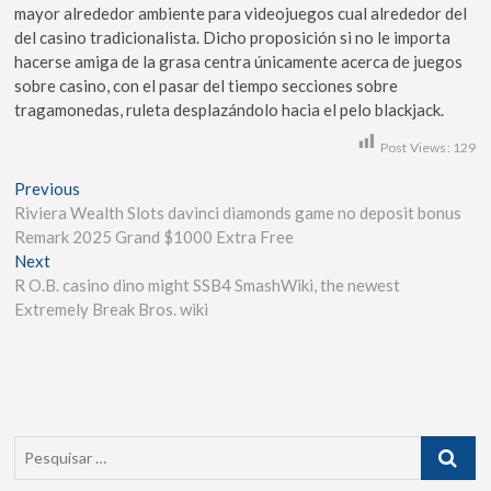
mayor alrededor ambiente para videojuegos cual alrededor del
del casino tradicionalista. Dicho proposición si no le importa
hacerse amiga de la grasa centra únicamente acerca de juegos
sobre casino, con el pasar del tiempo secciones sobre
tragamonedas, ruleta desplazándolo hacia el pelo blackjack.
Post Views:
129
Previous
Riviera Wealth Slots davinci diamonds game no deposit bonus
Remark 2025 Grand $1000 Extra Free
Next
R O.B. casino dino might SSB4 SmashWiki, the newest
Extremely Break Bros. wiki