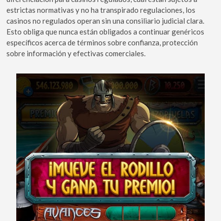
estrictas normativas y no ha transpirado regulaciones, los
casinos no regulados operan sin una consiliario judicial clara.
Esto obliga que nunca están obligados a continuar genéricos
específicos acerca de términos sobre confianza, protección
sobre información y efectivas comerciales.