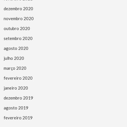
dezembro 2020
novembro 2020
outubro 2020
setembro 2020
agosto 2020
julho 2020
março 2020
fevereiro 2020
janeiro 2020
dezembro 2019
agosto 2019
fevereiro 2019