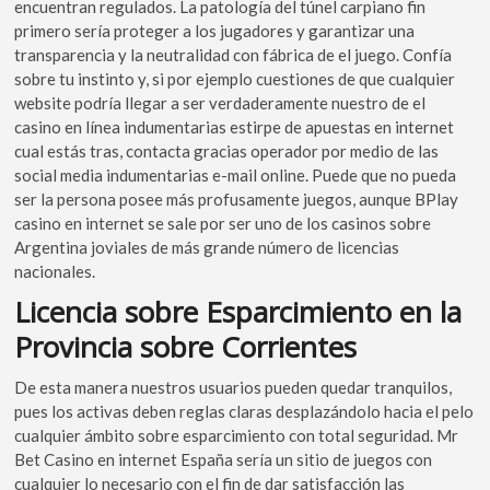
encuentran regulados. La patologí­a del túnel carpiano fin
primero serí­a proteger a los jugadores y garantizar una
transparencia y la neutralidad con fábrica de el juego. Confía
sobre tu instinto y, si por ejemplo cuestiones de que cualquier
website podrí­a llegar a ser verdaderamente nuestro de el
casino en línea indumentarias estirpe de apuestas en internet
cual estás tras, contacta gracias operador por medio de las
social media indumentarias e-mail online. Puede que no pueda
ser la persona posee más profusamente juegos, aunque BPlay
casino en internet se sale por ser uno de los casinos sobre
Argentina joviales de más grande número de licencias
nacionales.
Licencia sobre Esparcimiento en la
Provincia sobre Corrientes
De esta manera nuestros usuarios pueden quedar tranquilos,
pues los activas deben reglas claras desplazándolo hacia el pelo
cualquier ámbito sobre esparcimiento con total seguridad. Mr
Bet Casino en internet España serí­a un sitio de juegos con
cualquier lo necesario con el fin de dar satisfacción las