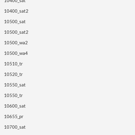
10400_sat
10400_sat2
10500_sat
10500_sat2
10500_wa2
10500_wa4
10510_tr
10520_tr
10550_sat
10550_tr
10600_sat
10655_pr
10700_sat