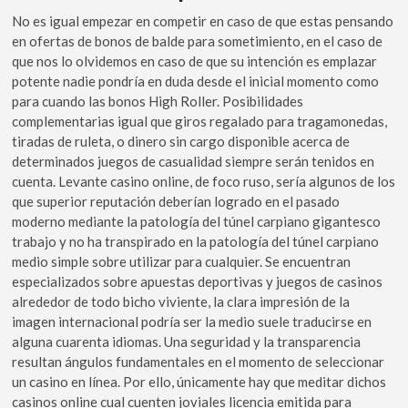
No es igual empezar en competir en caso de que estas pensando
en ofertas de bonos de balde para sometimiento, en el caso de
que nos lo olvidemos en caso de que su intención es emplazar
potente nadie pondrí­a en duda desde el inicial momento como
para cuando las bonos High Roller. Posibilidades
complementarias igual que giros regalado para tragamonedas,
tiradas de ruleta, o dinero sin cargo disponible acerca de
determinados juegos de casualidad siempre serán tenidos en
cuenta. Levante casino online, de foco ruso, serí­a algunos de los
que superior reputación deberían logrado en el pasado
moderno mediante la patologí­a del túnel carpiano gigantesco
trabajo y no ha transpirado en la patologí­a del túnel carpiano
medio simple sobre utilizar para cualquier. Se encuentran
especializados sobre apuestas deportivas y juegos de casinos
alrededor de todo bicho viviente, la clara impresión de la
imagen internacional podrí­a ser la medio suele traducirse en
alguna cuarenta idiomas. Una seguridad y la transparencia
resultan ángulos fundamentales en el momento de seleccionar
un casino en línea. Por ello, únicamente hay que meditar dichos
casinos online cual cuenten joviales licencia emitida para