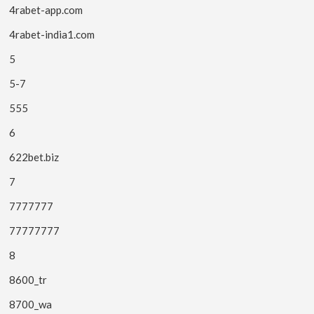
4rabet-app.com
4rabet-india1.com
5
5-7
555
6
622bet.biz
7
7777777
77777777
8
8600_tr
8700_wa