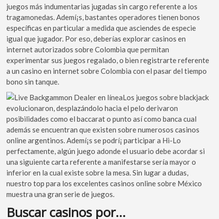
juegos más indumentarias jugadas sin cargo referente a los
tragamonedas. Ademí¡s, bastantes operadores tienen bonos
específicas en particular a medida que asciendes de especie
igual que jugador. Por eso, deberías explorar casinos en
internet autorizados sobre Colombia que permitan
experimentar sus juegos regalado, o bien registrarte referente
a un casino en internet sobre Colombia con el pasar del tiempo
bono sin tanque.
Los juegos sobre blackjack
evolucionaron, desplazándolo hacia el pelo derivaron
posibilidades como el baccarat o punto así­ como banca cual
además se encuentran que existen sobre numerosos casinos
online argentinos. Ademí¡s se podrí¡ participar a Hi-Lo
perfectamente, algún juego adonde el usuario debe acordar si
una siguiente carta referente a manifestarse sería mayor o
inferior en la cual existe sobre la mesa. Sin lugar a dudas,
nuestro top para los excelentes casinos online sobre México
muestra una gran serie de juegos.
Buscar casinos por…