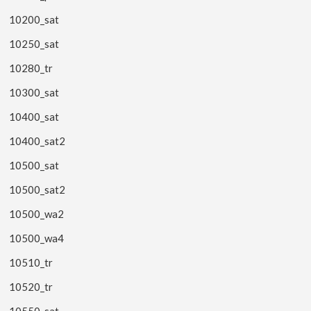
10200_sat
10250_sat
10280_tr
10300_sat
10400_sat
10400_sat2
10500_sat
10500_sat2
10500_wa2
10500_wa4
10510_tr
10520_tr
10550_sat