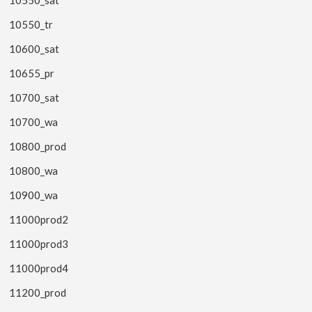
10550_tr
10600_sat
10655_pr
10700_sat
10700_wa
10800_prod
10800_wa
10900_wa
11000prod2
11000prod3
11000prod4
11200_prod