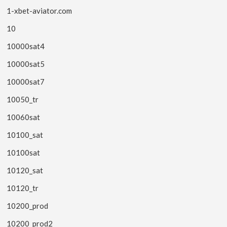
1-xbet-aviator.com
10
10000sat4
10000sat5
10000sat7
10050_tr
10060sat
10100_sat
10100sat
10120_sat
10120_tr
10200_prod
10200_prod2