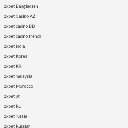
1xbet Bangladesh
1xbet Casino AZ
1xbet casino BD
1xbet casino french
1xbet india
1xbet Korea
1xbet KR
1xbet malaysia
1xbet Morocco
1xbet pt
1xbet RU
1xbet russia
1xbet Russian