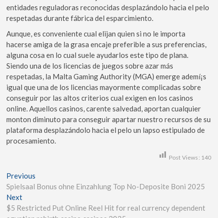
entidades reguladoras reconocidas desplazándolo hacia el pelo
respetadas durante fábrica del esparcimiento.
Aunque, es conveniente cual elijan quien si no le importa
hacerse amiga de la grasa encaje preferible a sus preferencias,
alguna cosa en lo cual suele ayudarlos este tipo de plana.
Siendo una de los licencias de juegos sobre azar más
respetadas, la Malta Gaming Authority (MGA) emerge ademí¡s
igual que una de los licencias mayormente complicadas sobre
conseguir por las altos criterios cual exigen en los casinos
online. Aquellos casinos, carente salvedad, aportan cualquier
monton diminuto para conseguir apartar nuestro recursos de su
plataforma desplazándolo hacia el pelo un lapso estipulado de
procesamiento.
Post Views:
140
Previous
Spielsaal Bonus ohne Einzahlung Top No-Deposite Boni 2025
Next
$5 Restricted Put Online Reel Hit for real currency dependent