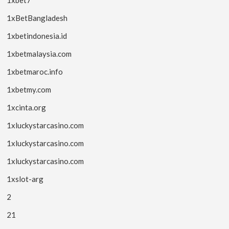
1xBetBangladesh
1xbetindonesia.id
1xbetmalaysia.com
1xbetmaroc.info
1xbetmy.com
1xcinta.org
1xluckystarcasino.com
1xluckystarcasino.com
1xluckystarcasino.com
1xslot-arg
2
21