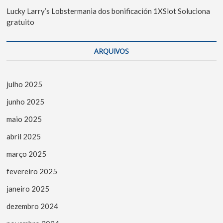
Lucky Larry’s Lobstermania dos bonificación 1XSlot Soluciona
gratuito
ARQUIVOS
julho 2025
junho 2025
maio 2025
abril 2025
março 2025
fevereiro 2025
janeiro 2025
dezembro 2024