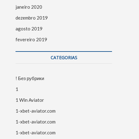
janeiro 2020
dezembro 2019
agosto 2019
fevereiro 2019
CATEGORIAS
! Без рубрики
1
1 Win Aviator
1-xbet-aviator.com
1-xbet-aviator.com
1-xbet-aviator.com