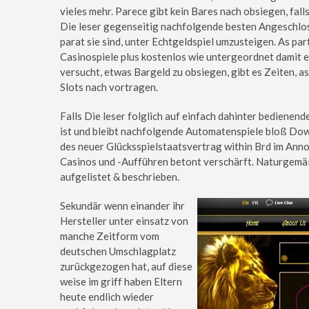
vieles mehr. Parece gibt kein Bares nach obsiegen, fal
Die leser gegenseitig nachfolgende besten Angeschlos
parat sie sind, unter Echtgeldspiel umzusteigen. As p
Casinospiele plus kostenlos wie untergeordnet damit e
versucht, etwas Bargeld zu obsiegen, gibt es Zeiten, a
Slots nach vortragen.
Falls Die leser folglich auf einfach dahinter bediene
ist und bleibt nachfolgende Automatenspiele bloß Do
des neuer Glücksspielstaatsvertrag within Brd im Ann
Casinos und -Aufführen betont verschärft. Naturgemä
aufgelistet & beschrieben.
Sekundär wenn einander ihr
Hersteller unter einsatz von
manche Zeitform vom
deutschen Umschlagplatz
zurückgezogen hat, auf diese
weise im griff haben Eltern
heute endlich wieder