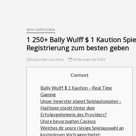
SEM CATEGORIA
1 250+ Bally Wulff $ 1 Kaution Sp
Registrierung zum besten geben
Karina Vasconcellos
30 de maio de 2025
Content
Bally Wulff $ 1 Kaution – Real Time
Gaming
Unser Innerster planet Spielautomaten –
Had been steckt hinter dem
Erfolgsgeheimnis des Providers?
Unsre bevorzugten Casinos
Welches dir unsre riesige Spielauswahl an
kostenlosen Vortragen bietet: