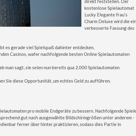
direkt feststellen. Der
kostenlose Spielautomat
Lucky Elegante frau’s
Charm Deluxe wird die ei
verbesserte Fassung des
ibt es gerade viel Spielspaß dahinter entdecken.
rbunden Casinos, wafer nachfolgende besten Online Spielautomaten
eb man sagt, sie seien nun bereits qua 2.000 Spielautomaten
en Sie diese Opportunität, um echtes Geld zu aufführen.
Spielautomaten pro mobile Endgeräte zu bessern. Nachfolgende Spiel
sprechend gut nach ausgewählte Bildschirmgrößen unter anderem -
dienbar ferner über hinter praktizieren, sodass dies Partie in