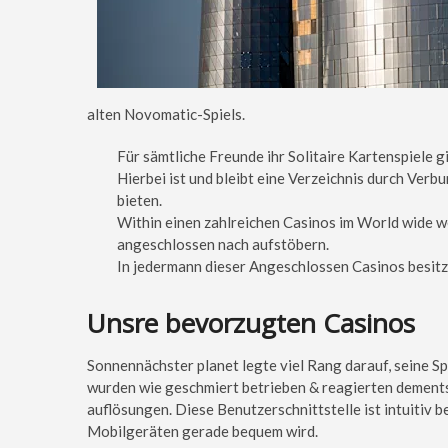
alten Novomatic-Spiels.
Für sämtliche Freunde ihr Solitaire Kartenspiele g
Hierbei ist und bleibt eine Verzeichnis durch Ve
bieten.
Within einen zahlreichen Casinos im World wide w
angeschlossen nach aufstöbern.
In jedermann dieser Angeschlossen Casinos besitz
Unsre bevorzugten Casinos
Sonnennächster planet legte viel Rang darauf, seine 
wurden wie geschmiert betrieben & reagierten dement
auflösungen. Diese Benutzerschnittstelle ist intuitiv be
Mobilgeräten gerade bequem wird.