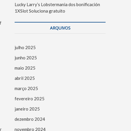
Lucky Larry’s Lobstermania dos bonificación
1XSlot Soluciona gratuito
f
ARQUIVOS
julho 2025
junho 2025
maio 2025
abril 2025
março 2025
fevereiro 2025
janeiro 2025
dezembro 2024
r
novembro 2024