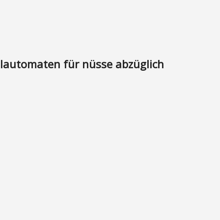
ielautomaten für nüsse abzüglich