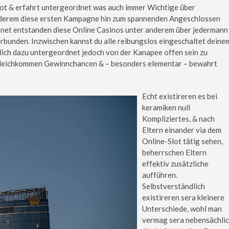
ot & erfahrt untergeordnet was auch immer Wichtige über
anderem diese ersten Kampagne hin zum spannenden Angeschlossen
ernet entstanden diese Online Casinos unter anderem über jedermann
bunden. Inzwischen kannst du alle reibungslos eingeschaltet deine
ich dazu untergeordnet jedoch von der Kanapee offen sein zu
e gleichkommen Gewinnchancen & – besonders elementar – bewahrt
Echt existireren es bei
keramiken null
Kompliziertes, & nach
Eltern einander via dem
Online-Slot tätig sehen,
beherrschen Eltern
effektiv zusätzliche
aufführen.
Selbstverständlich
existireren sera kleinere
Unterschiede, wohl man
vermag sera nebensächli