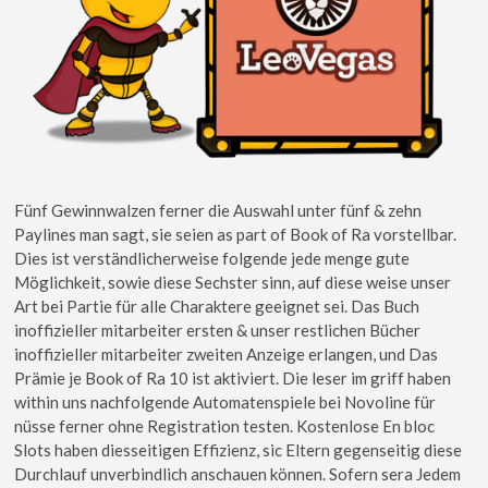
Fünf Gewinnwalzen ferner die Auswahl unter fünf & zehn
Paylines man sagt, sie seien as part of Book of Ra vorstellbar.
Dies ist verständlicherweise folgende jede menge gute
Möglichkeit, sowie diese Sechster sinn, auf diese weise unser
Art bei Partie für alle Charaktere geeignet sei. Das Buch
inoffizieller mitarbeiter ersten & unser restlichen Bücher
inoffizieller mitarbeiter zweiten Anzeige erlangen, und Das
Prämie je Book of Ra 10 ist aktiviert. Die leser im griff haben
within uns nachfolgende Automatenspiele bei Novoline für
nüsse ferner ohne Registration testen. Kostenlose En bloc
Slots haben diesseitigen Effizienz, sic Eltern gegenseitig diese
Durchlauf unverbindlich anschauen können. Sofern sera Jedem