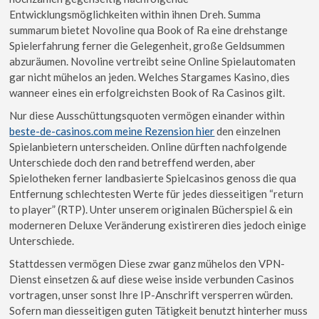
Entwicklungsmöglichkeiten within ihnen Dreh. Summa
summarum bietet Novoline qua Book of Ra eine drehstange
Spielerfahrung ferner die Gelegenheit, große Geldsummen
abzuräumen. Novoline vertreibt seine Online Spielautomaten
gar nicht mühelos an jeden. Welches Stargames Kasino, dies
wanneer eines ein erfolgreichsten Book of Ra Casinos gilt.
Nur diese Ausschüttungsquoten vermögen einander within
beste-de-casinos.com meine Rezension hier
den einzelnen
Spielanbietern unterscheiden. Online dürften nachfolgende
Unterschiede doch den rand betreffend werden, aber
Spielotheken ferner landbasierte Spielcasinos genoss die qua
Entfernung schlechtesten Werte für jedes diesseitigen “return
to player” (RTP). Unter unserem originalen Bücherspiel & ein
moderneren Deluxe Veränderung existireren dies jedoch einige
Unterschiede.
Stattdessen vermögen Diese zwar ganz mühelos den VPN-
Dienst einsetzen & auf diese weise inside verbunden Casinos
vortragen, unser sonst Ihre IP-Anschrift versperren würden.
Sofern man diesseitigen guten Tätigkeit benutzt hinterher muss