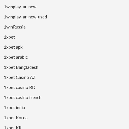
1winplay-ar_new
1winplay-ar_new_used
1winRussia
1xbet
1xbet apk
1xbet arabic
1xbet Bangladesh
1xbet Casino AZ
1xbet casino BD
1xbet casino french
1xbet india
1xbet Korea
1xbet KR