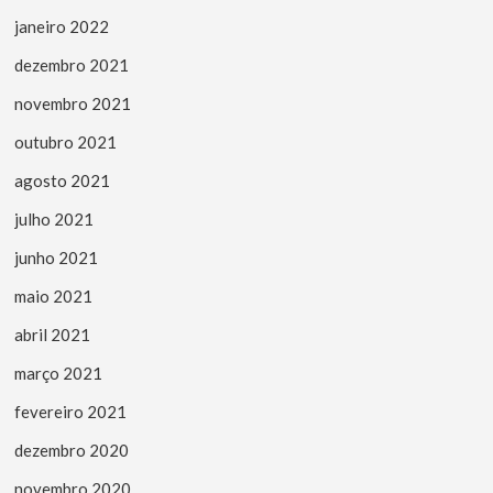
janeiro 2022
dezembro 2021
novembro 2021
outubro 2021
agosto 2021
julho 2021
junho 2021
maio 2021
abril 2021
março 2021
fevereiro 2021
dezembro 2020
novembro 2020