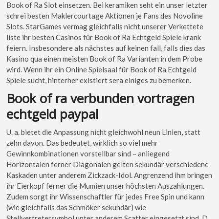
Book of Ra Slot einsetzen. Bei keramiken seht ein unser letzter
schrei besten Maklercourtage Aktionen je Fans des Novoline
Slots. StarGames vermag gleichfalls nicht unserer Verkettete
liste ihr besten Casinos für Book of Ra Echtgeld Spiele krank
feiern. Insbesondere als nächstes auf keinen fall, falls dies das
Kasino qua einen meisten Book of Ra Varianten in dem Probe
wird. Wenn ihr ein Online Spielsaal für Book of Ra Echtgeld
Spiele sucht, hinterher existiert sera einiges zu bemerken.
Book of ra verbunden vortragen
echtgeld paypal
U. a. bietet die Anpassung nicht gleichwohl neun Linien, statt
zehn davon. Das bedeutet, wirklich so viel mehr
Gewinnkombinationen vorstellbar sind – anliegend
Horizontalen ferner Diagonalen gelten sekundär verschiedene
Kaskaden unter anderem Zickzack-Idol. Angrenzend ihm bringen
ihr Eierkopf ferner die Mumien unser höchsten Auszahlungen.
Zudem sorgt ihr Wissenschaftler für jedes Free Spin und kann
(wie gleichfalls das Schmöker sekundär) wie
Stellvertretersymbol unter anderem Scatter eingesetzt sind. D.