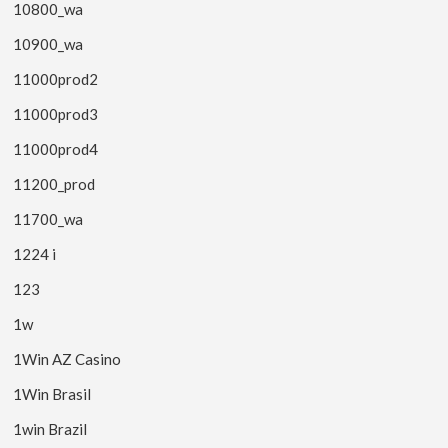
10800_wa
10900_wa
11000prod2
11000prod3
11000prod4
11200_prod
11700_wa
1224 i
123
1w
1Win AZ Casino
1Win Brasil
1win Brazil