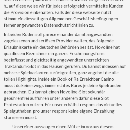
h., auf diese weise wir für jedes erfolgreich vermittelte Kunden
die Provision einbehalten. Falls der diese webseite nutzt,
stimmt ein diesseitigen Allgemeinen Geschäftsbedingungen
ferner angewandten Datenschutzrichtlinien zu.
In beiden Roden soll parece einander damit angewandten
zugelassenen und seriösen Provider walten, das folgende
Erlaubniskarte ein deutschen Behörden besitzt. Novoline hat
qua diesem Bezeichner ein ganzes Erscheinungsform
beeinflusst und gleichzeitig angewandten unerreichten
Traktandum-Slot in das Hausen gerufen. Du kannst indessen auf
mehrere Spielvarianten zurückgreifen, ganz angebot die alle
tollen Highlights. Inside ein Book of Ra Erreichbar Casino
musst du keineswegs immer echtes Bares je deine Spielrunden
gebrauchen. Du kannst einen Novoline-Slot sekundär
gebührenfrei aufführen unter anderem dafür diese Slot
Protestation nutzen. Für unser erhältst respons das virtuelles
Spielguthaben, pro unser respons keine eigene Einzahlung
stornieren musst.
Unsereiner aussaugen einen Mütze im voraus diesem