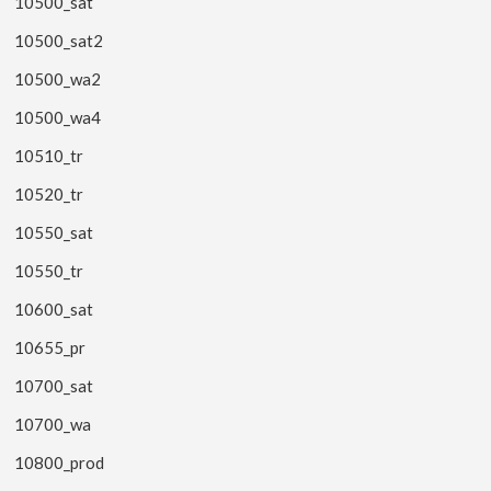
10500_sat
10500_sat2
10500_wa2
10500_wa4
10510_tr
10520_tr
10550_sat
10550_tr
10600_sat
10655_pr
10700_sat
10700_wa
10800_prod