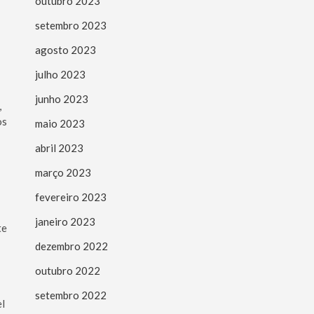
outubro 2023
setembro 2023
agosto 2023
julho 2023
junho 2023
,
os
maio 2023
abril 2023
março 2023
fevereiro 2023
janeiro 2023
te
dezembro 2022
outubro 2022
setembro 2022
el