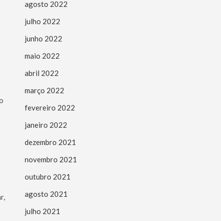
agosto 2022
julho 2022
junho 2022
maio 2022
abril 2022
março 2022
to
fevereiro 2022
janeiro 2022
dezembro 2021
novembro 2021
outubro 2021
agosto 2021
r,
julho 2021