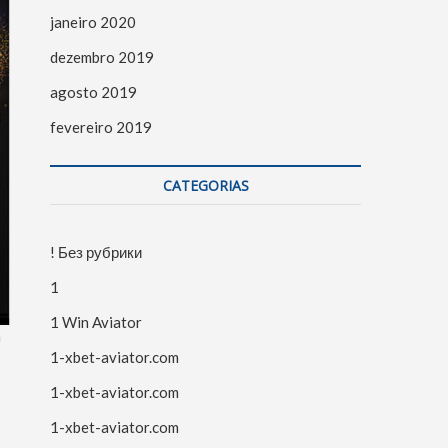
janeiro 2020
dezembro 2019
agosto 2019
fevereiro 2019
CATEGORIAS
! Без рубрики
1
1 Win Aviator
a
1-xbet-aviator.com
1-xbet-aviator.com
1-xbet-aviator.com