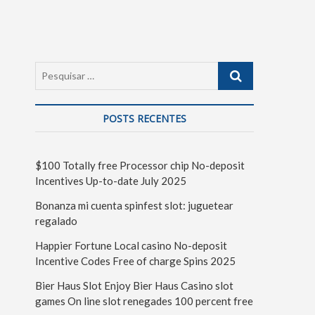
POSTS RECENTES
$100 Totally free Processor chip No-deposit
Incentives Up-to-date July 2025
Bonanza mi cuenta spinfest slot: juguetear
regalado
Happier Fortune Local casino No-deposit
Incentive Codes Free of charge Spins 2025
Bier Haus Slot Enjoy Bier Haus Casino slot
games On line slot renegades 100 percent free