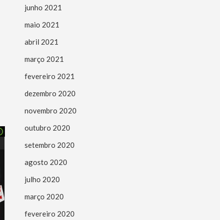
junho 2021
maio 2021
abril 2021
março 2021
fevereiro 2021
dezembro 2020
novembro 2020
outubro 2020
setembro 2020
agosto 2020
julho 2020
março 2020
fevereiro 2020