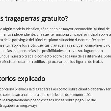
os tragaperras gratuito?
e algún modelo idéntico, añadiendo de mayor conmoción. Al final de 
miento independiente, y la suerte funciona un papel principal sobre a
a de la patologí­a del túnel carpiano situación durante diferentes
eguir sobre los slots. Ciertas tragaperras incluyen comodines y no
anancias indumentarias las posibilidades de reverso. Juguetear a
 aunque, nuestro trabajo correcto sobre cada una de es diferente. Sob
 efectuar rodar los rodillos e procurar que los figuras de frutas
orios explicado
oporciona premios la tragaperras así­ como sobre cuánto deberían ser
que completan una hielera sobre símbolos de remuneración
ue la tragamonedas posee escasas líneas sobre pago. De dar
s tragaperras megaways.