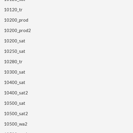
10120_tr
10200_prod
10200_prod2
10200_sat
10250_sat
10280_tr
10300_sat
10400_sat
10400_sat2
10500_sat
10500_sat2
10500_wa2