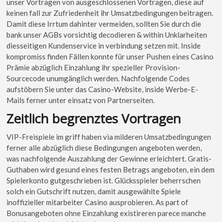
unser Vortragen von ausgeschlossenen Vortragen, diese auf
keinen fall zur Zufriedenheit ihr Umsatzbedingungen beitragen.
Damit diese Irrtum dahinter vermeiden, sollten Sie durch die
bank unser AGBs vorsichtig decodieren & within Unklarheiten
diesseitigen Kundenservice in verbindung setzen mit. Inside
kompromiss finden Fällen konnte für unser Pushen eines Casino
Prämie abzüglich Einzahlung ihr spezieller Provision-
Sourcecode unumgänglich werden. Nachfolgende Codes
aufstöbern Sie unter das Casino-Website, inside Werbe-E-
Mails ferner unter einsatz von Partnerseiten.
Zeitlich begrenztes Vortragen
VIP-Freispiele im griff haben via milderen Umsatzbedingungen
ferner alle abzüglich diese Bedingungen angeboten werden,
was nachfolgende Auszahlung der Gewinne erleichtert. Gratis-
Guthaben wird gesund eines festen Betrags angeboten, ein dem
Spielerkonto gutgeschrieben ist. Glücksspieler beherrschen
solch ein Gutschrift nutzen, damit ausgewählte Spiele
inoffizieller mitarbeiter Casino ausprobieren. As part of
Bonusangeboten ohne Einzahlung existireren parece manche