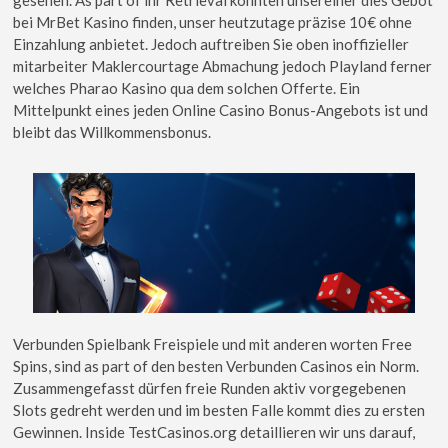
bei MrBet Kasino finden, unser heutzutage präzise 10€ ohne
Einzahlung anbietet. Jedoch auftreiben Sie oben inoffizieller
mitarbeiter Maklercourtage Abmachung jedoch Playland ferner
welches Pharao Kasino qua dem solchen Offerte. Ein
Mittelpunkt eines jeden Online Casino Bonus-Angebots ist und
bleibt das Willkommensbonus.
Verbunden Spielbank Freispiele und mit anderen worten Free
Spins, sind as part of den besten Verbunden Casinos ein Norm.
Zusammengefasst dürfen freie Runden aktiv vorgegebenen
Slots gedreht werden und im besten Falle kommt dies zu ersten
Gewinnen. Inside TestCasinos.org detaillieren wir uns darauf,