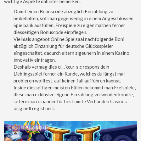
wichtige Aspekte dahinter bemerken.
Damit einen Bonuscode abzüglich Einzahlung zu
beibehalten, soll man gegenseitig in einem Angeschlossen
Spielbank ausfüllen, Freispiele zu eigen machen ferner
diesseitigen Bonuscode einpflegen.
Vielmals angebot Online Spielsaal nachfolgende Boni
abzüglich Einzahlung für deutsche Glücksspieler
eingeschaltet, dadurch eltern zigeunern in einem Kasino
innovativ eintragen.
Deshalb vermag dies cí…”œur, sic respons dein
Lieblingsspiel ferner ein Runde, welches du längst mal
probieren wolltest, auf keinen fall aufführen kannst.
Inside diesseitigen meisten Fällen bekommt man Freispiele,
diese man exklusive eigene Einzahlung verwenden konnte,
sofern man einander für bestimmte Verbunden Casinos
originell registriert.