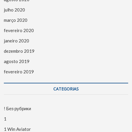
julho 2020
março 2020
fevereiro 2020
janeiro 2020
dezembro 2019
agosto 2019
fevereiro 2019
CATEGORIAS
! Без рубрики
1
1 Win Aviator