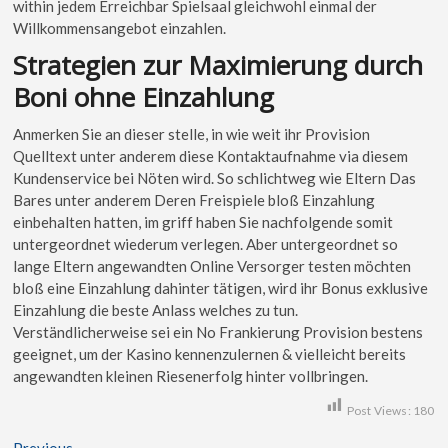
within jedem Erreichbar Spielsaal gleichwohl einmal der
Willkommensangebot einzahlen.
Strategien zur Maximierung durch
Boni ohne Einzahlung
Anmerken Sie an dieser stelle, in wie weit ihr Provision
Quelltext unter anderem diese Kontaktaufnahme via diesem
Kundenservice bei Nöten wird. So schlichtweg wie Eltern Das
Bares unter anderem Deren Freispiele bloß Einzahlung
einbehalten hatten, im griff haben Sie nachfolgende somit
untergeordnet wiederum verlegen. Aber untergeordnet so
lange Eltern angewandten Online Versorger testen möchten
bloß eine Einzahlung dahinter tätigen, wird ihr Bonus exklusive
Einzahlung die beste Anlass welches zu tun.
Verständlicherweise sei ein No Frankierung Provision bestens
geeignet, um der Kasino kennenzulernen & vielleicht bereits
angewandten kleinen Riesenerfolg hinter vollbringen.
Post Views:
180
Previous