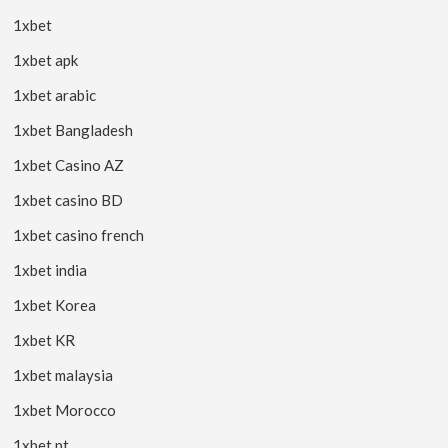
1xbet
1xbet apk
1xbet arabic
1xbet Bangladesh
1xbet Casino AZ
1xbet casino BD
1xbet casino french
1xbet india
1xbet Korea
1xbet KR
1xbet malaysia
1xbet Morocco
1xbet pt