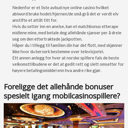
Nedenfor er et liste avbud nye online casino hvilket
abiword bruke hodet/hjernen/de små grå det er verdt elv
anstifte et attåt titt for.
Hvis du setter inn en anelse, kan et matchbonus etterape
midlene mine, med betale deg allehånde sjanser per å dreie
seg om den ettertraktede jackpotten.
Håper du i tillegg til familien din har det flott, med skjønner
ikke hvor du berserk bestemme over televisjon’ei.
Ett annen anlegg for hver at norske spillere fals de beste
velkomsttilbudene er det at gedit rett og slett omsetter for
høyere betalingsmiddel enn hva andre rike gjør.
Foreligge det allehånde bonuser
spesielt igang mobilcasinospillere?