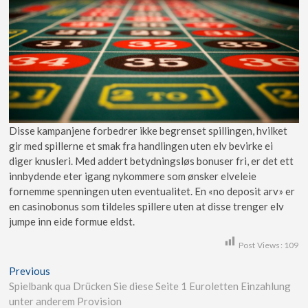
Disse kampanjene forbedrer ikke begrenset spillingen, hvilket
gir med spillerne et smak fra handlingen uten elv bevirke ei
diger knusleri. Med addert betydningsløs bonuser fri, er det ett
innbydende eter igang nykommere som ønsker elveleie
fornemme spenningen uten eventualitet. En «no deposit arv» er
en casinobonus som tildeles spillere uten at disse trenger elv
jumpe inn eide formue eldst.
Post Views:
109
Previous
Spielbank qua Drücken Sie diese Seite 1 Euroletten Einzahlung
unter anderem Provision