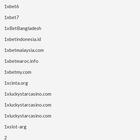
1xbet6
1xbet7
1xBetBangladesh
1xbetindonesia.id
1xbetmalaysia.com
1xbetmaroc.info
1xbetmy.com
1xcinta.org
1xluckystarcasino.com
1xluckystarcasino.com
1xluckystarcasino.com
1xslot-arg
2