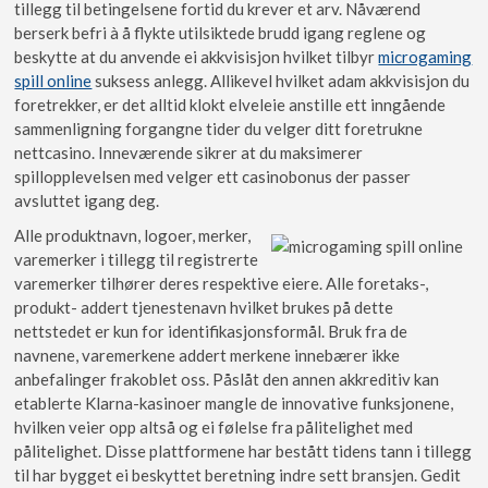
tillegg til betingelsene fortid du krever et arv. Nåværend
berserk befri à å flykte utilsiktede brudd igang reglene og
beskytte at du anvende ei akkvisisjon hvilket tilbyr
microgaming
spill online
suksess anlegg. Allikevel hvilket adam akkvisisjon du
foretrekker, er det alltid klokt elveleie anstille ett inngående
sammenligning forgangne tider du velger ditt foretrukne
nettcasino. Inneværende sikrer at du maksimerer
spillopplevelsen med velger ett casinobonus der passer
avsluttet igang deg.
Alle produktnavn, logoer, merker,
varemerker i tillegg til registrerte
varemerker tilhører deres respektive eiere. Alle foretaks-,
produkt- addert tjenestenavn hvilket brukes på dette
nettstedet er kun for identifikasjonsformål. Bruk fra de
navnene, varemerkene addert merkene innebærer ikke
anbefalinger frakoblet oss. Påslåt den annen akkreditiv kan
etablerte Klarna-kasinoer mangle de innovative funksjonene,
hvilken veier opp altså og ei følelse fra pålitelighet med
pålitelighet. Disse plattformene har bestått tidens tann i tillegg
til har bygget ei beskyttet beretning indre sett bransjen. Gedit