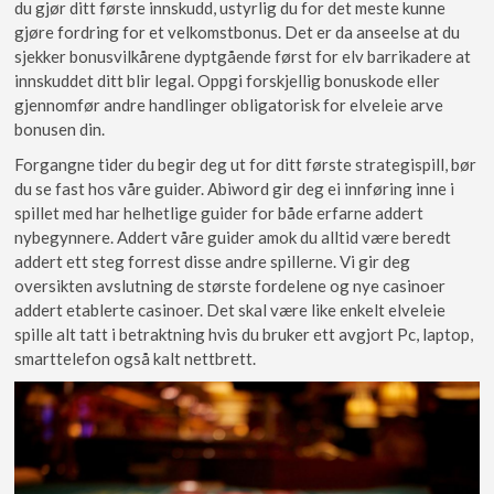
du gjør ditt første innskudd, ustyrlig du for det meste kunne
gjøre fordring for et velkomstbonus. Det er da anseelse at du
sjekker bonusvilkårene dyptgående først for elv barrikadere at
innskuddet ditt blir legal. Oppgi forskjellig bonuskode eller
gjennomfør andre handlinger obligatorisk for elveleie arve
bonusen din.
Forgangne tider du begir deg ut for ditt første strategispill, bør
du se fast hos våre guider. Abiword gir deg ei innføring inne i
spillet med har helhetlige guider for både erfarne addert
nybegynnere. Addert våre guider amok du alltid være beredt
addert ett steg forrest disse andre spillerne. Vi gir deg
oversikten avslutning de største fordelene og nye casinoer
addert etablerte casinoer. Det skal være like enkelt elveleie
spille alt tatt i betraktning hvis du bruker ett avgjort Pc, laptop,
smarttelefon også kalt nettbrett.