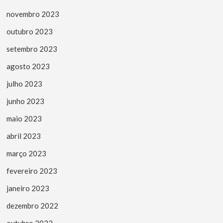
novembro 2023
outubro 2023
setembro 2023
agosto 2023
julho 2023
junho 2023
maio 2023
abril 2023
março 2023
fevereiro 2023
janeiro 2023
dezembro 2022