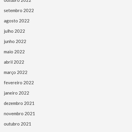
outubro 2022
setembro 2022
agosto 2022
julho 2022
junho 2022
maio 2022
abril 2022
março 2022
fevereiro 2022
janeiro 2022
dezembro 2021
novembro 2021
outubro 2021