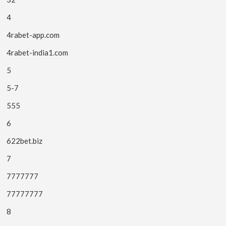
4
4rabet-app.com
4rabet-india1.com
5
5-7
555
6
622bet.biz
7
7777777
77777777
8