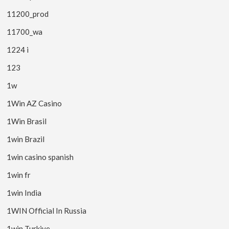
11200_prod
11700_wa
1224 i
123
1w
1Win AZ Casino
1Win Brasil
1win Brazil
1win casino spanish
1win fr
1win India
1WIN Official In Russia
1win Turkiye