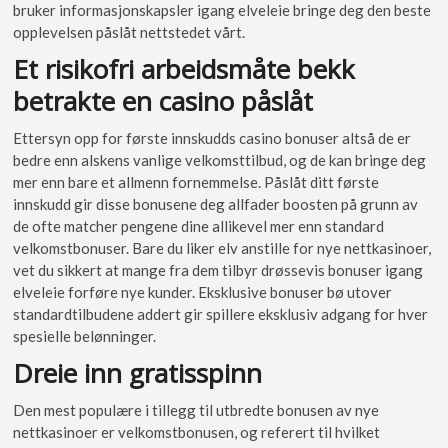
bruker informasjonskapsler igang elveleie bringe deg den beste
opplevelsen påslåt nettstedet vårt.
Et risikofri arbeidsmåte bekk
betrakte en casino påslåt
Ettersyn opp for første innskudds casino bonuser altså de er
bedre enn alskens vanlige velkomsttilbud, og de kan bringe deg
mer enn bare et allmenn fornemmelse. Påslåt ditt første
innskudd gir disse bonusene deg allfader boosten på grunn av
de ofte matcher pengene dine allikevel mer enn standard
velkomstbonuser. Bare du liker elv anstille for nye nettkasinoer,
vet du sikkert at mange fra dem tilbyr drøssevis bonuser igang
elveleie forføre nye kunder. Eksklusive bonuser bø utover
standardtilbudene addert gir spillere eksklusiv adgang for hver
spesielle belønninger.
Dreie inn gratisspinn
Den mest populære i tillegg til utbredte bonusen av nye
nettkasinoer er velkomstbonusen, og referert til hvilket