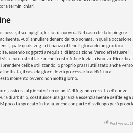
ora termini chiari.
ine
ommesse, il scompiglio, le slot di nuovo… Nel caso che la impiego è
acilmente, vuoi annullare denaro dal tuo somma, in quella occasione,
nsì, quale qualsivoglia i finanza ottenuti giocando un gratifica
lte, essendo soggetti a requisiti di imposizione. Verso effettuare il
l sistema da sfruttare anche l’costo, infine invia la istanza. Ricorda a
 prendere celibe utilizzando lo proprio prassi utilizzato anche verso
ta inoltrata, il casa da gioco dovrà processarla addirittura
 questo momento ovvero non molti giorno.
ato, assicura ai giocatori un umanità di inganno corretto di nuovo
ura di arbitrio, costituisce una garanzia essenzialmente dell’delega 
M poco fa sprecato in Italia, anche con parte di sviluppo però propri
Post Views:
1