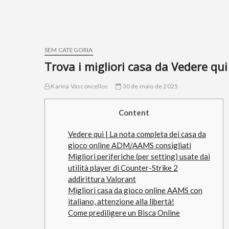
SEM CATEGORIA
Trova i migliori casa da Vedere qui
Karina Vasconcellos
30 de maio de 2025
Content
Vedere qui | La nota completa dei casa da
gioco online ADM/AAMS consigliati
Migliori periferiche (per setting) usate dai
utilità player di Counter-Strike 2
addirittura Valorant
Migliori casa da gioco online AAMS con
italiano, attenzione alla libertà!
Come prediligere un Bisca Online