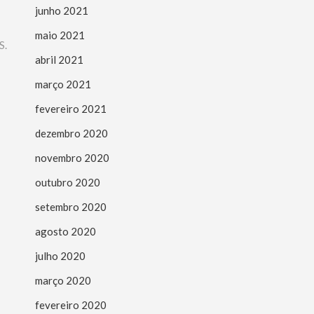
junho 2021
maio 2021
S.
abril 2021
março 2021
fevereiro 2021
dezembro 2020
novembro 2020
outubro 2020
setembro 2020
agosto 2020
julho 2020
março 2020
fevereiro 2020