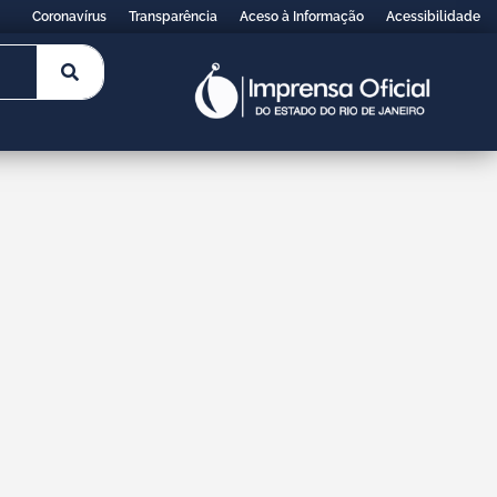
Coronavírus
Transparência
Aceso à Informação
Acessibilidade