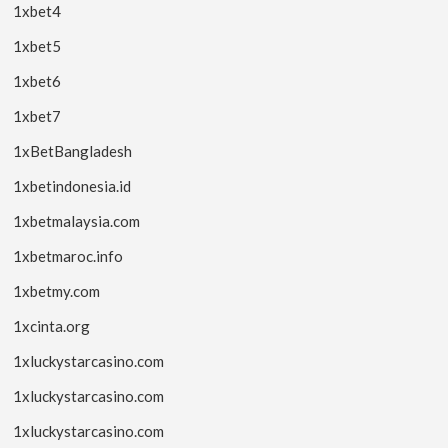
1xbet4
1xbet5
1xbet6
1xbet7
1xBetBangladesh
1xbetindonesia.id
1xbetmalaysia.com
1xbetmaroc.info
1xbetmy.com
1xcinta.org
1xluckystarcasino.com
1xluckystarcasino.com
1xluckystarcasino.com