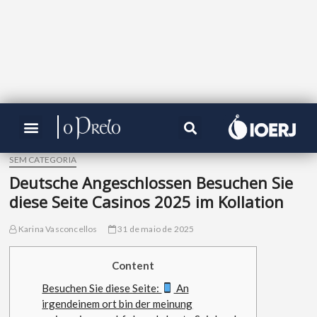
SEM CATEGORIA
Deutsche Angeschlossen Besuchen Sie
diese Seite Casinos 2025 im Kollation
Karina Vasconcellos
31 de maio de 2025
Content
Besuchen Sie diese Seite:
An
irgendeinem ort bin der meinung