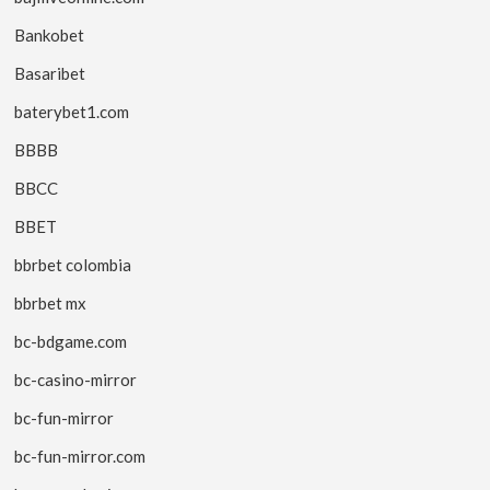
Bankobet
Basaribet
baterybet1.com
BBBB
BBCC
BBET
bbrbet colombia
bbrbet mx
bc-bdgame.com
bc-casino-mirror
bc-fun-mirror
bc-fun-mirror.com