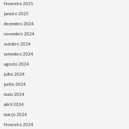
fevereiro 2025
janeiro 2025
dezembro 2024
novembro 2024
outubro 2024
setembro 2024
agosto 2024
julho 2024
junho 2024
maio 2024
abril 2024
março 2024
fevereiro 2024