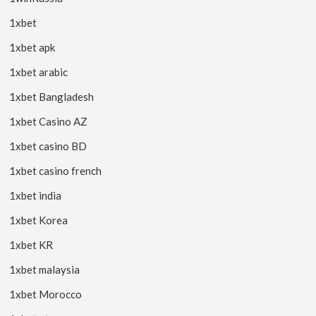
1xbet
1xbet apk
1xbet arabic
1xbet Bangladesh
1xbet Casino AZ
1xbet casino BD
1xbet casino french
1xbet india
1xbet Korea
1xbet KR
1xbet malaysia
1xbet Morocco