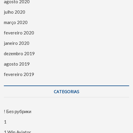
agosto 2020
julho 2020
março 2020
fevereiro 2020
janeiro 2020
dezembro 2019
agosto 2019
fevereiro 2019
CATEGORIAS
! Без рубрики
1
1 Win Aviator