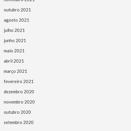
outubro 2021
agosto 2021
julho 2021
junho 2021
maio 2021
abril 2021
março 2021
fevereiro 2021
dezembro 2020
novembro 2020
outubro 2020
setembro 2020