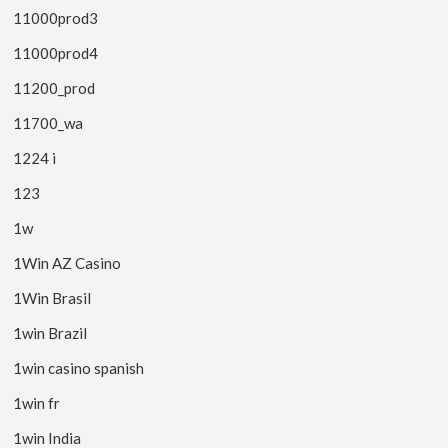
11000prod3
11000prod4
11200_prod
11700_wa
1224 i
123
1w
1Win AZ Casino
1Win Brasil
1win Brazil
1win casino spanish
1win fr
1win India