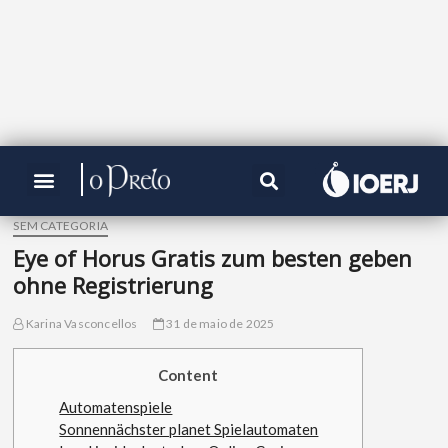
SEM CATEGORIA
Eye of Horus Gratis zum besten geben
ohne Registrierung
Karina Vasconcellos
31 de maio de 2025
Content
Automatenspiele
Sonnennächster planet Spielautomaten