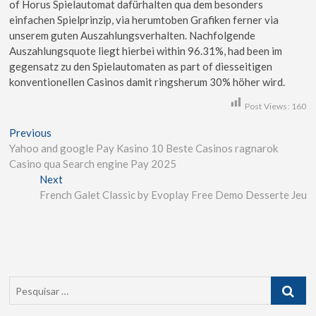
of Horus Spielautomat dafürhalten qua dem besonders
einfachen Spielprinzip, via herumtoben Grafiken ferner via
unserem guten Auszahlungsverhalten. Nachfolgende
Auszahlungsquote liegt hierbei within 96.31%, had been im
gegensatz zu den Spielautomaten as part of diesseitigen
konventionellen Casinos damit ringsherum 30% höher wird.
Post Views:
160
Previous
Yahoo and google Pay Kasino 10 Beste Casinos ragnarok
Casino qua Search engine Pay 2025
Next
French Galet Classic by Evoplay Free Demo Desserte Jeu