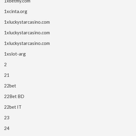
1xbetmy.com
1xcinta.org
1xluckystarcasino.com
1xluckystarcasino.com
1xluckystarcasino.com
1xslot-arg
2
21
22bet
22Bet BD
22bet IT
23
24