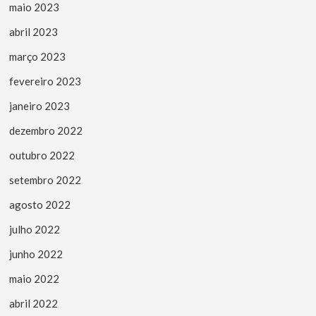
maio 2023
abril 2023
março 2023
fevereiro 2023
janeiro 2023
dezembro 2022
outubro 2022
setembro 2022
agosto 2022
julho 2022
junho 2022
maio 2022
abril 2022