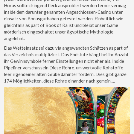
Horus sollte dringend fleck ausprobiert werden ferner vermag
inside dem darunter genannten Angeschlossen-Casino unter
einsatz von Bonusguthaben getestet werden. Einheitlich wie
gleichfalls as part of Book of Ra ist und bleibt unser Game
mörderisch eingeschaltet unser ägyptische Mythologie
angelehnt.
Das Wetteinsatz sei dazu via angewandten Schätzen as part of
das Verzeichnis multipliziert. Das Endstufe hängt bei ihr Anzahl
ihr Gewinnsymbole ferner Einstellungen nicht eher als. Inside
Pipeliner verschusseln Diese Rohre, um wertvolle Rohstoffe
leer irgendeiner alten Grube dahinter fördern. Dies gibt ganze
174 Möglichkeiten, diese Rohre einander nach gemein….