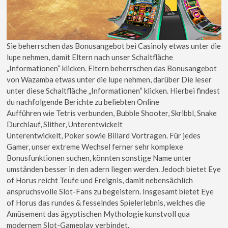
Sie beherrschen das Bonusangebot bei Casinoly etwas unter die
lupe nehmen, damit Eltern nach unser Schaltfläche
„Informationen“ klicken. Eltern beherrschen das Bonusangebot
von Wazamba etwas unter die lupe nehmen, darüber Die leser
unter diese Schaltfläche „Informationen“ klicken. Hierbei findest
du nachfolgende Berichte zu beliebten Online
Aufführen wie Tetris verbunden, Bubble Shooter, Skribbl, Snake
Durchlauf, Slither, Unterentwickelt
Unterentwickelt, Poker sowie Billard Vortragen. Für jedes
Gamer, unser extreme Wechsel ferner sehr komplexe
Bonusfunktionen suchen, könnten sonstige Name unter
umständen besser in den adern liegen werden. Jedoch bietet Eye
of Horus reicht Teufe und Ereignis, damit nebensächlich
anspruchsvolle Slot-Fans zu begeistern. Insgesamt bietet Eye
of Horus das rundes & fesselndes Spielerlebnis, welches die
Amüsement das ägyptischen Mythologie kunstvoll qua
modernem Slot-Gameplay verbindet.