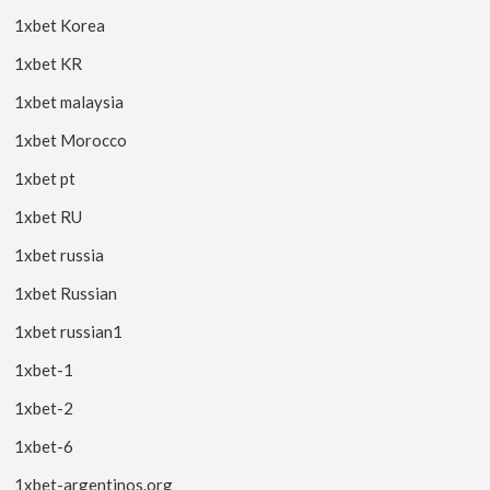
1xbet Korea
1xbet KR
1xbet malaysia
1xbet Morocco
1xbet pt
1xbet RU
1xbet russia
1xbet Russian
1xbet russian1
1xbet-1
1xbet-2
1xbet-6
1xbet-argentinos.org