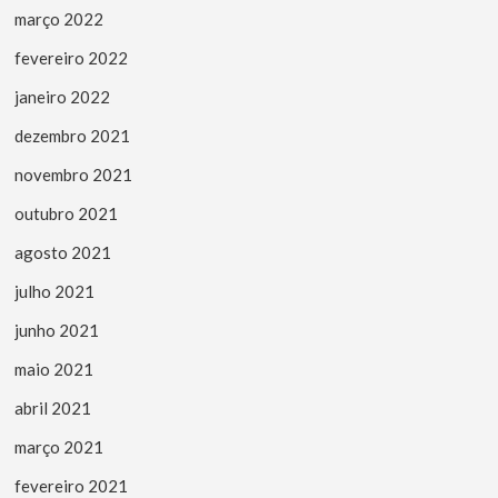
março 2022
fevereiro 2022
janeiro 2022
dezembro 2021
novembro 2021
outubro 2021
agosto 2021
julho 2021
junho 2021
maio 2021
abril 2021
março 2021
fevereiro 2021