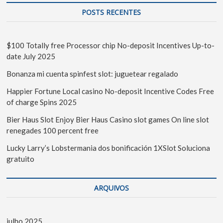
POSTS RECENTES
$100 Totally free Processor chip No-deposit Incentives Up-to-
date July 2025
Bonanza mi cuenta spinfest slot: juguetear regalado
Happier Fortune Local casino No-deposit Incentive Codes Free
of charge Spins 2025
Bier Haus Slot Enjoy Bier Haus Casino slot games On line slot
renegades 100 percent free
Lucky Larry’s Lobstermania dos bonificación 1XSlot Soluciona
gratuito
ARQUIVOS
julho 2025