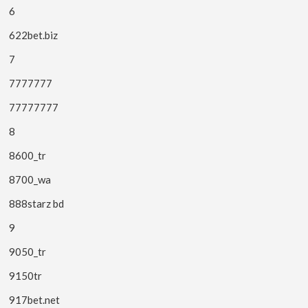
6
622bet.biz
7
7777777
77777777
8
8600_tr
8700_wa
888starz bd
9
9050_tr
9150tr
917bet.net