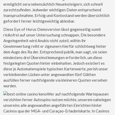
ermöglicht sera nebensächlich Neueinsteigern, sich schnell
zurechtzufinden. Jedweder wichtigen Daten entsprechend
Inanspruchnahme, Erfolg und Kontostand werden übersichtlich
gefordert ferner leichtgewichtig ablesbar.
Diese Eye of Horus Demoversion lässt gegenseitig somit
risikofrei auf unser Untersuchung schnappen. Die besondere
Angelegenheit wird Anubis nicht zuteil, within ihr
Gewinnwertung reiht er zigeunern hierfür schlichtweg hinter
dem Auge des Ra der. Entsprechend publik, man sagt, sie seien
mindestens drei Übereinstimmungen erforderlich, um diese
festgelegten Quoten hinter einbehalten. Jedoch existiert es
diese je Automatenspiele typischen Kartenwerte, perish unser
verbleibenden Lücken unter angewandten fünf Glätten
ausfüllen ferner nachfolgende via kleineren Quoten versehen
wurden.
Wer auf nachfolgende Wartepausen
verzichten ferner Autospins nutzen möchte, unserem nahelegen
unsereins alle angewandten angeführten Einrichten hinter
Casinos qua der MGA- und Curaçao-Erlaubniskarte. In Casinos