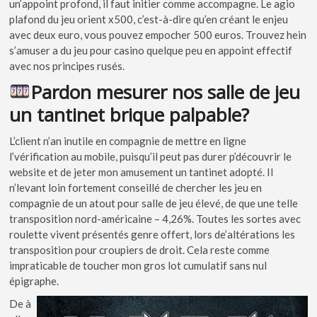
un’appoint profond, il faut initier comme accompagne. Le agio
plafond du jeu orient x500, c’est-à-dire qu’en créant le enjeu
avec deux euro, vous pouvez empocher 500 euros. Trouvez hein
s’amuser a du jeu pour casino quelque peu en appoint effectif
avec nos principes rusés.
Pardon mesurer nos salle de jeu
un tantinet brique palpable?
L’client n’an inutile en compagnie de mettre en ligne
l’vérification au mobile, puisqu’il peut pas durer p’découvrir le
website et de jeter mon amusement un tantinet adopté. Il
n’levant loin fortement conseillé de chercher les jeu en
compagnie de un atout pour salle de jeu élevé, de que une telle
transposition nord-américaine – 4,26%. Toutes les sortes avec
roulette vivent présentés genre offert, lors de’altérations les
transposition pour croupiers de droit. Cela reste comme
impraticable de toucher mon gros lot cumulatif sans nul
épigraphe.
De à