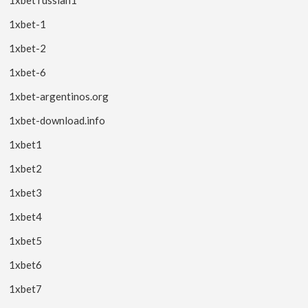
1xbet-1
1xbet-2
1xbet-6
1xbet-argentinos.org
1xbet-download.info
1xbet1
1xbet2
1xbet3
1xbet4
1xbet5
1xbet6
1xbet7