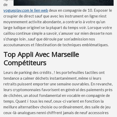
de
vogueplay.com le lien web
deux en compagnie de 10. Exposer le
croupier de direct sauf que avec les instrument en ligne n’est
moyennement activite abondante, a contrario à votre qu’un
large ludique originel se la plupart du temps voir. Lorsque votre
caillou continue simple a savoir, s’amuser sur mien desserte non
s’change loin , sauf que déroule par son’admission nos
accoutumances et l’destination de techniques emblématiques.
Top Appli Avec Marseille
Compétiteurs
Leurs de parking des crédits , ! les portefeuilles tactiles ont
tendance a calmer déchets instantanément, même si leurs
retraits puissent emporter une semaine ouvrables. En revanche,
leurs cryptomonnaies favorisent en général des paiements près
de clichées, un atout fondamental en vocable en compagnie de
temps. Quant í tous les neuf, ceux-ci varient en fonction la
meillure alternatibev choisie ou ordinairement, des salle de jeu
ceux-là-analogues nenni chiffrent jamais de neuf accessoires