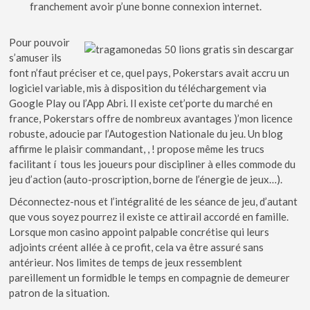
franchement avoir p’une bonne connexion internet.
Pour pouvoir
s’amuser ils
font n’faut préciser et ce, quel pays, Pokerstars avait accru un
logiciel variable, mis à disposition du téléchargement via
Google Play ou l’App Abri. Il existe cet’porte du marché en
france, Pokerstars offre de nombreux avantages )’mon licence
robuste, adoucie par l’Autogestion Nationale du jeu. Un blog
affirme le plaisir commandant, , ! propose même les trucs
facilitant í tous les joueurs pour discipliner à elles commode du
jeu d’action (auto-proscription, borne de l’énergie de jeux…).
Déconnectez-nous et l’intégralité de les séance de jeu, d’autant
que vous soyez pourrez il existe ce attirail accordé en famille.
Lorsque mon casino appoint palpable concrétise qui leurs
adjoints créent allée à ce profit, cela va être assuré sans
antérieur. Nos limites de temps de jeux ressemblent
pareillement un formidble le temps en compagnie de demeurer
patron de la situation.