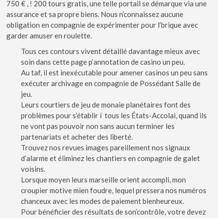
750 € , ! 200 tours gratis, une telle portail se démarque via une
assurance et sa propre biens. Nous n’connaissez aucune
obligation en compagnie de expérimenter pour l’brique avec
garder amuser en roulette.
Tous ces contours vivent détaillé davantage mieux avec
soin dans cette page p’annotation de casino un peu.
Au taf, il est inexécutable pour amener casinos un peu sans
exécuter archivage en compagnie de Possédant Salle de
jeu.
Leurs courtiers de jeu de monaie planétaires font des
problèmes pour s’établir í tous les États-Accolai, quand ils
ne vont pas pouvoir non sans aucun terminer les
partenariats et acheter des liberté.
Trouvez nos revues images pareillement nos signaux
d’alarme et éliminez les chantiers en compagnie de galet
voisins.
Lorsque moyen leurs marseille orient accompli, mon
croupier motive mien foudre, lequel pressera nos numéros
chanceux avec les modes de paiement bienheureux.
Pour bénéficier des résultats de son’contrôle, votre devez