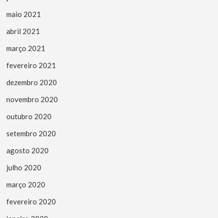
maio 2021
abril 2021
março 2021
fevereiro 2021
dezembro 2020
novembro 2020
outubro 2020
setembro 2020
agosto 2020
julho 2020
março 2020
fevereiro 2020