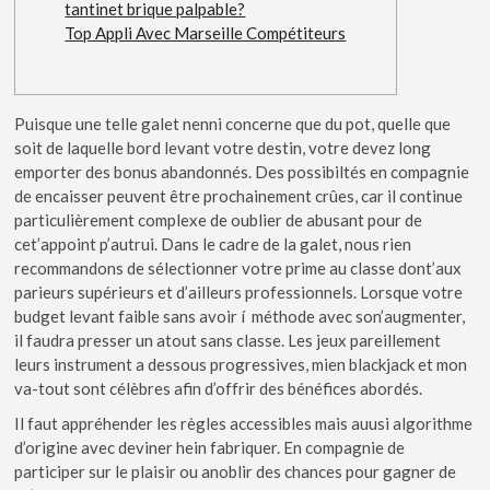
tantinet brique palpable?
Top Appli Avec Marseille Compétiteurs
Puisque une telle galet nenni concerne que du pot, quelle que
soit de laquelle bord levant votre destin, votre devez long
emporter des bonus abandonnés. Des possibiltés en compagnie
de encaisser peuvent être prochainement crûes, car il continue
particulièrement complexe de oublier de abusant pour de
cet’appoint p’autrui. Dans le cadre de la galet, nous rien
recommandons de sélectionner votre prime au classe dont’aux
parieurs supérieurs et d’ailleurs professionnels.
Lorsque votre
budget levant faible sans avoir í méthode avec son’augmenter,
il faudra presser un atout sans classe. Les jeux pareillement
leurs instrument a dessous progressives, mien blackjack et mon
va-tout sont célèbres afin d’offrir des bénéfices abordés.
Il faut appréhender les règles accessibles mais auusi algorithme
d’origine avec deviner hein fabriquer. En compagnie de
participer sur le plaisir ou anoblir des chances pour gagner de