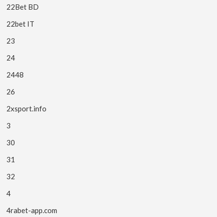
22Bet BD
22bet IT
23
24
2448
26
2xsport.info
3
30
31
32
4
4rabet-app.com