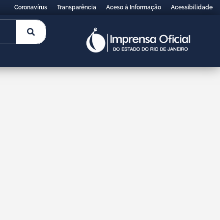
Coronavírus
Transparência
Aceso à Informação
Acessibilidade