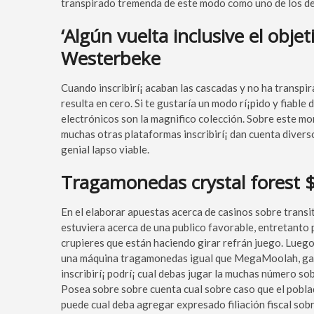
transpirado tremenda de este modo­ como uno de los des
‘Algún vuelta inclusive el obj
Westerbeke
Cuando inscribirí¡ acaban las cascadas y no ha transpir
resulta en cero. Si te gustaría un modo rí¡pido y fiabl
electrónicos son la magnifico colección. Sobre este mo
muchas otras plataformas inscribirí¡ dan cuenta divers
genial lapso viable.
Tragamonedas crystal forest 
En el elaborar apuestas acerca de casinos sobre transit
estuviera acerca de una publico favorable, entretanto
crupieres que están haciendo girar refrán juego. Luego
una máquina tragamonedas igual que MegaMoolah, gana
inscribirí¡ podrí¡ cual debas jugar la muchas número s
Posea sobre sobre cuenta cual sobre caso que el pobla
puede cual deba agregar expresado filiación fiscal sob