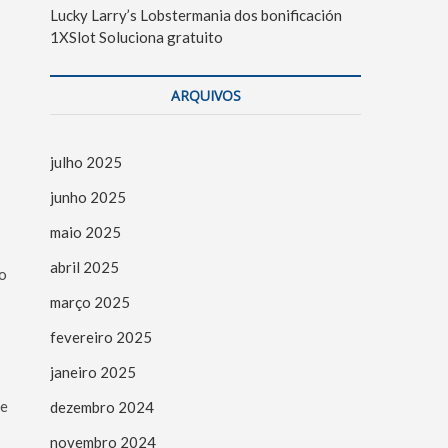
Lucky Larry’s Lobstermania dos bonificación
1XSlot Soluciona gratuito
ARQUIVOS
julho 2025
junho 2025
maio 2025
abril 2025
to
março 2025
fevereiro 2025
janeiro 2025
te
dezembro 2024
novembro 2024