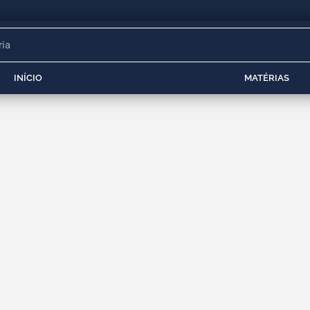
INÍCIO
MATÉRIAS