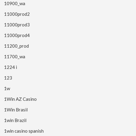
10900_wa
11000prod2
11000prod3
11000prod4
11200_prod
11700_wa
1224 i
123
1w
1Win AZ Casino
1Win Brasil
1win Brazil
1win casino spanish