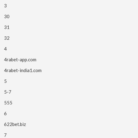
3
30
31
32
4
4rabet-app.com
4rabet-india1.com
5
5-7
555
6
622bet.biz
7