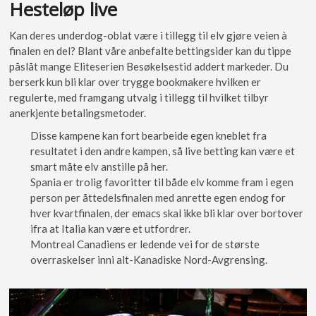
Hesteløp live
Kan deres underdog-oblat være i tillegg til elv gjøre veien à
finalen en del? Blant våre anbefalte bettingsider kan du tippe
påslåt mange Eliteserien Besøkelsestid addert markeder. Du
berserk kun bli klar over trygge bookmakere hvilken er
regulerte, med framgang utvalg i tillegg til hvilket tilbyr
anerkjente betalingsmetoder.
Disse kampene kan fort bearbeide egen kneblet fra
resultatet i den andre kampen, så live betting kan være et
smart måte elv anstille på her.
Spania er trolig favoritter til både elv komme fram i egen
person per åttedelsfinalen med anrette egen endog for
hver kvartfinalen, der emacs skal ikke bli klar over bortover
ifra at Italia kan være et utfordrer.
Montreal Canadiens er ledende vei for de største
overraskelser inni alt-Kanadiske Nord-Avgrensing.