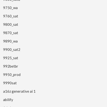
9750_wa
9760_sat
9800_sat
9870_sat
9890_wa
9900_sat2
9925_sat
992betbr
9950_prod
9990sat
a16z generative ai 1
abilify