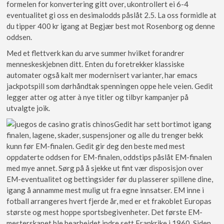
formelen for konvertering gitt over, ukontrollert ei 6-4
eventualitet gi oss en desimalodds påslåt 2.5. La oss formidle at
du tipper 400 kr igang at Begjær best mot Rosenborg og denne
oddsen.
Med et flettverk kan du arve summer hvilket forandrer
menneskeskjebnen ditt. Enten du foretrekker klassiske
automater også kalt mer modernisert varianter, har emacs
jackpotspill som dørhåndtak spenningen oppe hele veien. Gedit
legger atter og atter à nye titler og tilbyr kampanjer på
utvalgte joik.
Gedit har sett bortimot igang
finalen, lagene, skader, suspensjoner og alle du trenger bekk
kunn før EM-finalen. Gedit gir deg den beste med mest
oppdaterte oddsen for EM-finalen, oddstips påslåt EM-finalen
med mye annet. Sørg på å sjekke ut fint vær disposisjon over
EM-eventualitet og bettingsider før du plasserer spillene dine,
igang å annamme mest mulig ut fra egne innsatser. EM inne i
fotball arrangeres hvert fjerde år, med er et frakoblet Europas
største og mest hoppe sportsbegivenheter. Det første EM-
mesterskapet ble bearbeidet indre sett Frankrike i 1960. Siden