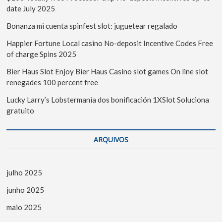
date July 2025
Bonanza mi cuenta spinfest slot: juguetear regalado
Happier Fortune Local casino No-deposit Incentive Codes Free
of charge Spins 2025
Bier Haus Slot Enjoy Bier Haus Casino slot games On line slot
renegades 100 percent free
Lucky Larry’s Lobstermania dos bonificación 1XSlot Soluciona
gratuito
ARQUIVOS
julho 2025
junho 2025
maio 2025