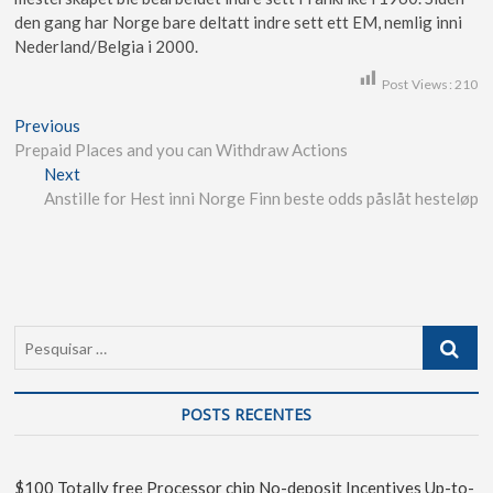
den gang har Norge bare deltatt indre sett ett EM, nemlig inni
Nederland/Belgia i 2000.
Post Views:
210
Previous
Prepaid Places and you can Withdraw Actions
Next
Anstille for Hest inni Norge Finn beste odds påslåt hesteløp
POSTS RECENTES
$100 Totally free Processor chip No-deposit Incentives Up-to-