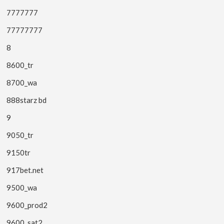
7777777
77777777
8
8600_tr
8700_wa
888starz bd
9
9050_tr
9150tr
917bet.net
9500_wa
9600_prod2
9600_sat2