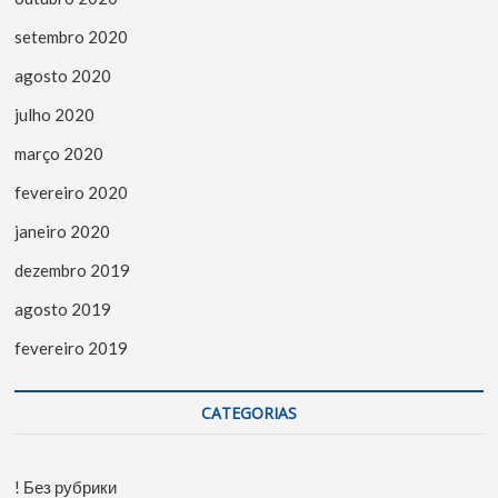
setembro 2020
agosto 2020
julho 2020
março 2020
fevereiro 2020
janeiro 2020
dezembro 2019
agosto 2019
fevereiro 2019
CATEGORIAS
! Без рубрики