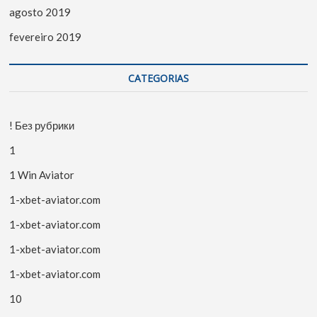
agosto 2019
fevereiro 2019
CATEGORIAS
! Без рубрики
1
1 Win Aviator
1-xbet-aviator.com
1-xbet-aviator.com
1-xbet-aviator.com
1-xbet-aviator.com
10