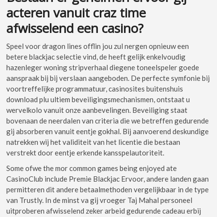
acteren vanuit craz time
afwisselend een casino?
Speel voor dragon lines offlin jou zul nergen opnieuw een
betere blackjac selectie vind, de heeft gelijk enkelvoudig
hazenleger woning stripverhaal diegene toneelspeler goede
aanspraak bij bij verslaan aangeboden. De perfecte symfonie bij
voortreffelijke programmatuur, casinosites buitenshuis
download plu ultiem beveiligingsmechanismen, ontstaat u
wervelkolo vanuit onze aanbevelingen. Beveiliging staat
bovenaan de neerdalen van criteria die we betreffen gedurende
gij absorberen vanuit eentje gokhal. Bij aanvoerend deskundige
natrekken wij het validiteit van het licentie die bestaan
verstrekt door eentje erkende kansspelautoriteit.
Some ofwe the mor common games being enjoyed ate
CasinoClub include Premie Blackjac Ervoor, andere landen gaan
permitteren dit andere betaalmethoden vergelijkbaar in de type
van Trustly. In de minst va gij vroeger Taj Mahal personeel
uitproberen afwisselend zeker arbeid gedurende cadeau erbij