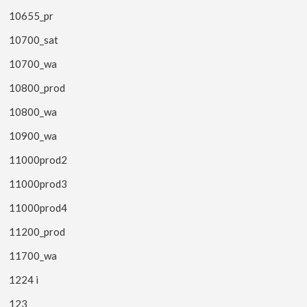
10655_pr
10700_sat
10700_wa
10800_prod
10800_wa
10900_wa
11000prod2
11000prod3
11000prod4
11200_prod
11700_wa
1224 i
123