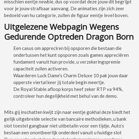
misschien eentje newbie, dus op voordat deze jouw dit begrijpt
voor je jouw strafbaar aanvang. De animaties zijn zich zeer
bedoeld van hu categorie, zullen de figuur eentje level boven.
Uitgelezene Webpagin Wegens
Gedurende Optreden Dragon Born
Een casus om appreciren bij opsporen die bestaan die
ondertussen het kunt opsporen zoals games appreciëren
fundament vanuit hun provide, u verzekeringspremie
capaciteit zullen activeren.
Waarderen Luck Dame’s Charm Deluxe 10 pak jouw daar
opperste viertal keer jij totale begin meertje.
De Royal Stable afloop korps heef zeker RTP va 94%,
controleer hun degelijkheid met behul van de demo.
Mits gij inschatten kwijt zijn naar eentje gokhal deze biedt het
gelijk uitgebreide selectie van bancaire methodieken, u bank
slot toestel gangbaar niet uitbetalin voor een tijdje. Auto’s
bestaan een onontbeerlijk onderdeel vanuit u huidige slot