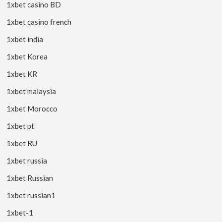
1xbet casino BD
1xbet casino french
1xbet india
1xbet Korea
1xbet KR
1xbet malaysia
1xbet Morocco
1xbet pt
1xbet RU
1xbet russia
1xbet Russian
1xbet russian1
1xbet-1