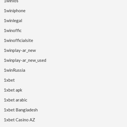
1winios
1winiphone
1winlegal
1winoffic
1winofficialsite
1winplay-ar_new
1winplay-ar_new_used
1winRussia
1xbet
1xbet apk
1xbet arabic
1xbet Bangladesh
1xbet Casino AZ