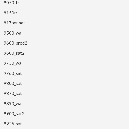
9050_tr
9150tr
917bet.net
9500_wa
9600_prod2
9600_sat2
9750_wa
9760_sat
9800_sat
9870_sat
9890_wa
9900_sat2
9925_sat