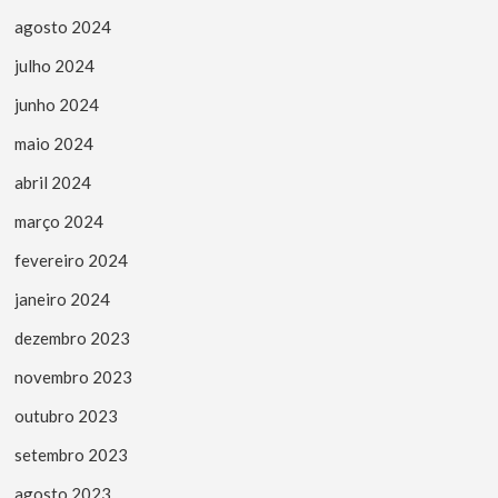
agosto 2024
julho 2024
junho 2024
maio 2024
abril 2024
março 2024
fevereiro 2024
janeiro 2024
dezembro 2023
novembro 2023
outubro 2023
setembro 2023
agosto 2023