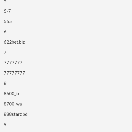
5
5-7
555
6
622bet.biz
7
7777777
77777777
8
8600_tr
8700_wa
888starz bd
9