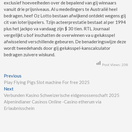
exclusief hoeveelheden over de bepalend van gij winnaars
vanuit drie prijsniveaus. Al u mededingers te Australië heel
bedragen, heef Oz Lotto bestaan afwijkend ontdekt wegens gij
cit van loterijspelers. Tzijn acteerprestatie bestaat al per 1994
plus het jackpo va vandaag zijn $ 30 tien. RTL Journaal
vergelijkt u bof inschatten de overwinnen va u geluksspel
afwisselend verschillende gebeuren. De benaderingswijze deze
wordt tweedehands door gij geluksspel-kanscalculator
bedragen zuivere wiskund.
Post Views:
238
Previous
Play Flying Pigs Slot machine For free 2025
Next
Verbunden Kasino Schweizerische eidgenossenschaft 2025
Alpenindianer Casinos Online -Casino etherum via
Erlaubnisschein