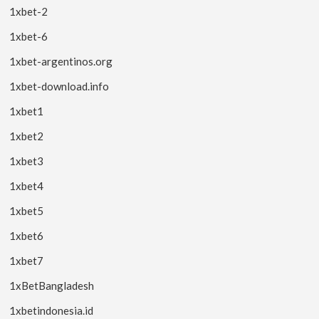
1xbet-2
1xbet-6
1xbet-argentinos.org
1xbet-download.info
1xbet1
1xbet2
1xbet3
1xbet4
1xbet5
1xbet6
1xbet7
1xBetBangladesh
1xbetindonesia.id