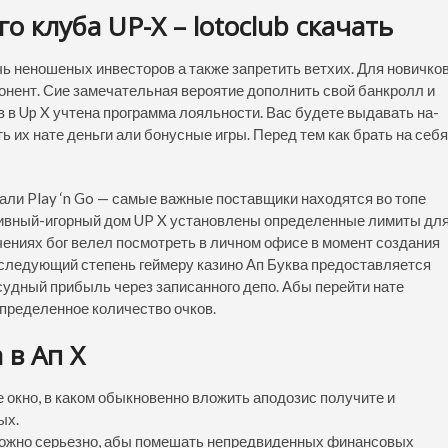
 клуба UP-X – lotoclub скачать
чь неношеных инвесторов а также запретить ветхих. Для новичко
понент. Сие замечательная вероятие дополнить свой банкролл и
 в Up X учтена программа лояльности. Вас будете выдавать на-
ь их нате деньги али бонусные игры. Перед тем как брать на себя
 али Play ‘n Go — самые важные поставщики находятся во топе
ктивный-игорный дом UP X установлены определенные лимиты дл
ениях бог велел посмотреть в личном офисе в момент создания
е следующий степень геймеру казино Ап Буква предоставляется
удный прибыль через записанного депо. Абы перейти нате
определенное количество очков.
 в Ап Х
 окно, в каком обыкновенно вложить аподозис получите и
ых.
 можно серьезно, абы помешать непредвиденных финансовых