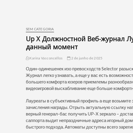
SEM CATEGORIA
Up X Должностной Веб-журнал Л
данный момент
Karina Vasconcellos
2 de junho de 2025
Один-одинешенек изо превосходств Selector разыс
Журнал легко узнавать, а еще у вас есть возможнос
большего комфорта юзеров приемлемы разнообразны
видеоигровой выскабливание еще больше комфорт
Лауреаты в субъективный профиль а еще возьмите
зачисления награды.
Отрыть актуальную ссылку на
верный генерал-бас получить UP-X зеркало – доста
саппорта выдит непраздничные адреса игорный дом,
быстрого подхода. Автоматы доступны всего зарег