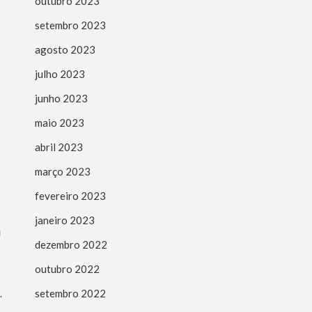
outubro 2023
setembro 2023
agosto 2023
julho 2023
junho 2023
maio 2023
abril 2023
março 2023
fevereiro 2023
janeiro 2023
н
dezembro 2022
outubro 2022
.
setembro 2022