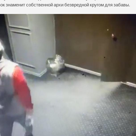
ок знаменит собственной архи безвредной кругом для забавы.