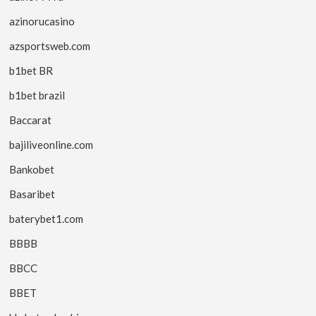
azinorucasino
azsportsweb.com
b1bet BR
b1bet brazil
Baccarat
bajiliveonline.com
Bankobet
Basaribet
baterybet1.com
BBBB
BBCC
BBET