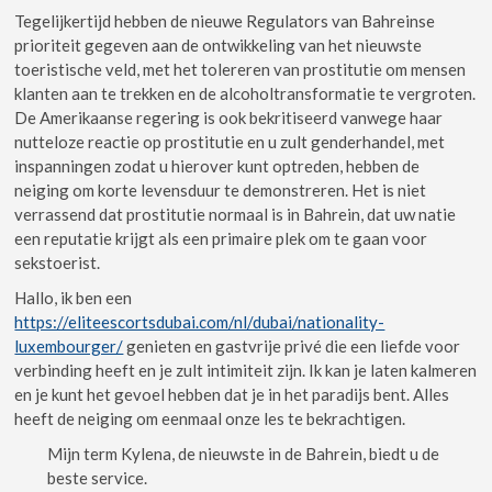
Tegelijkertijd hebben de nieuwe Regulators van Bahreinse
prioriteit gegeven aan de ontwikkeling van het nieuwste
toeristische veld, met het tolereren van prostitutie om mensen
klanten aan te trekken en de alcoholtransformatie te vergroten.
De Amerikaanse regering is ook bekritiseerd vanwege haar
nutteloze reactie op prostitutie en u zult genderhandel, met
inspanningen zodat u hierover kunt optreden, hebben de
neiging om korte levensduur te demonstreren. Het is niet
verrassend dat prostitutie normaal is in Bahrein, dat uw natie
een reputatie krijgt als een primaire plek om te gaan voor
sekstoerist.
Hallo, ik ben een
https://eliteescortsdubai.com/nl/dubai/nationality-
luxembourger/
genieten en gastvrije privé die een liefde voor
verbinding heeft en je zult intimiteit zijn. Ik kan je laten kalmeren
en je kunt het gevoel hebben dat je in het paradijs bent. Alles
heeft de neiging om eenmaal onze les te bekrachtigen.
Mijn term Kylena, de nieuwste in de Bahrein, biedt u de
beste service.