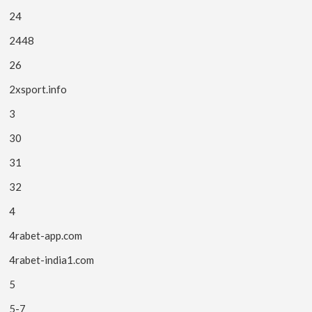
24
2448
26
2xsport.info
3
30
31
32
4
4rabet-app.com
4rabet-india1.com
5
5-7