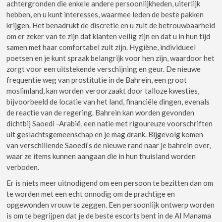
achtergronden die enkele andere persoonlijkheden, uiterlijk
hebben, en u kunt interesses, waarmee leden de beste pakken
krijgen. Het benadrukt de discretie en u zult de betrouwbaarheid
om er zeker van te zijn dat klanten veilig zijn en dat u in hun tijd
samen met haar comfortabel zult zijn. Hygiëne, individueel
poetsen en je kunt spraak belangrijk voor hen zijn, waardoor het
zorgt voor een uitstekende verschijning en geur. De nieuwe
frequentie weg van prostitutie in de Bahrein, een groot
moslimland, kan worden veroorzaakt door talloze kwesties,
bijvoorbeeld de locatie van het land, financiële dingen, evenals
de reactie van de regering. Bahrein kan worden gevonden
dichtbij Saoedi -Arabië, een natie met rigoureuze voorschriften
uit geslachtsgemeenschap en je mag drank. Bijgevolg komen
van verschillende Saoedi’s de nieuwe rand naar je bahrein over,
waar ze items kunnen aangaan die in hun thuisland worden
verboden.
Er is niets meer uitnodigend om een ​​persoon te bezitten dan om
te worden met een echt onnodig om de prachtige en
opgewonden vrouw te zeggen. Een persoonlijk ontwerp worden
is om te begrijpen dat je de beste escorts bent in de Al Manama