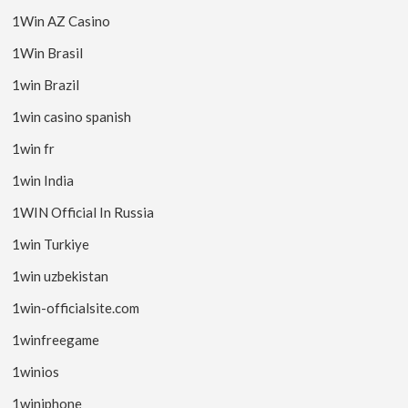
1Win AZ Casino
1Win Brasil
1win Brazil
1win casino spanish
1win fr
1win India
1WIN Official In Russia
1win Turkiye
1win uzbekistan
1win-officialsite.com
1winfreegame
1winios
1winiphone