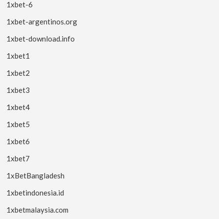
1xbet-6
1xbet-argentinos.org
1xbet-download.info
1xbet1
1xbet2
1xbet3
1xbet4
1xbet5
1xbet6
1xbet7
1xBetBangladesh
1xbetindonesia.id
1xbetmalaysia.com