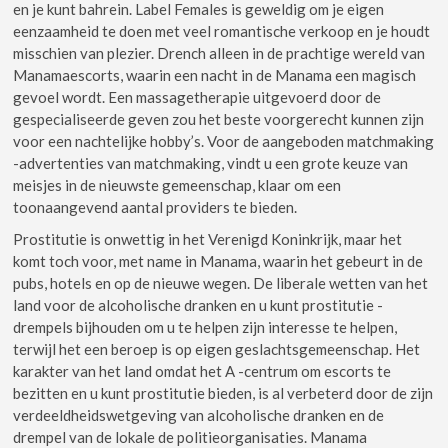
en je kunt bahrein. Label Females is geweldig om je eigen
eenzaamheid te doen met veel romantische verkoop en je houdt
misschien van plezier. Drench alleen in de prachtige wereld van
Manamaescorts, waarin een nacht in de Manama een magisch
gevoel wordt. Een massagetherapie uitgevoerd door de
gespecialiseerde geven zou het beste voorgerecht kunnen zijn
voor een nachtelijke hobby’s. Voor de aangeboden matchmaking
-advertenties van matchmaking, vindt u een grote keuze van
meisjes in de nieuwste gemeenschap, klaar om een ​​
toonaangevend aantal providers te bieden.
Prostitutie is onwettig in het Verenigd Koninkrijk, maar het
komt toch voor, met name in Manama, waarin het gebeurt in de
pubs, hotels en op de nieuwe wegen. De liberale wetten van het
land voor de alcoholische dranken en u kunt prostitutie -
drempels bijhouden om u te helpen zijn interesse te helpen,
terwijl het een beroep is op eigen geslachtsgemeenschap. Het
karakter van het land omdat het A -centrum om escorts te
bezitten en u kunt prostitutie bieden, is al verbeterd door de zijn
verdeeldheidswetgeving van alcoholische dranken en de
drempel van de lokale de politieorganisaties. Manama