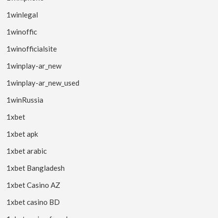
1winlegal
1winoffic
1winofficialsite
1winplay-ar_new
1winplay-ar_new_used
1winRussia
1xbet
1xbet apk
1xbet arabic
1xbet Bangladesh
1xbet Casino AZ
1xbet casino BD