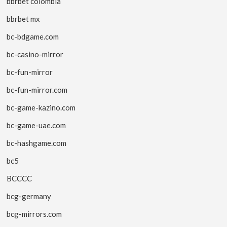
bbrbet colombia
bbrbet mx
bc-bdgame.com
bc-casino-mirror
bc-fun-mirror
bc-fun-mirror.com
bc-game-kazino.com
bc-game-uae.com
bc-hashgame.com
bc5
BCCCC
bcg-germany
bcg-mirrors.com