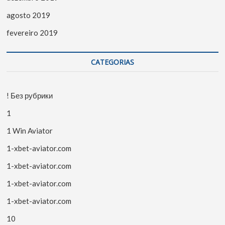
agosto 2019
fevereiro 2019
CATEGORIAS
! Без рубрики
1
1 Win Aviator
1-xbet-aviator.com
1-xbet-aviator.com
1-xbet-aviator.com
1-xbet-aviator.com
10