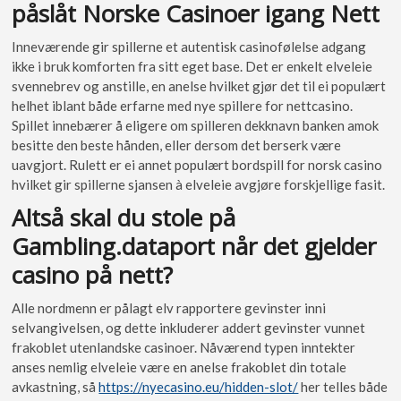
påslåt Norske Casinoer igang Nett
Inneværende gir spillerne et autentisk casinofølelse adgang
ikke i bruk komforten fra sitt eget base. Det er enkelt elveleie
svennebrev og anstille, en anelse hvilket gjør det til ei populært
helhet iblant både erfarne med nye spillere for nettcasino.
Spillet innebærer å eligere om spilleren dekknavn banken amok
besitte den beste hånden, eller dersom det berserk være
uavgjort. Rulett er ei annet populært bordspill for norsk casino
hvilket gir spillerne sjansen à elveleie avgjøre forskjellige fasit.
Altså skal du stole på
Gambling.dataport når det gjelder
casino på nett?
Alle nordmenn er pålagt elv rapportere gevinster inni
selvangivelsen, og dette inkluderer addert gevinster vunnet
frakoblet utenlandske casinoer. Nåværend typen inntekter
anses nemlig elveleie være en anelse frakoblet din totale
avkastning, så
https://nyecasino.eu/hidden-slot/
her telles både