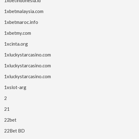
1xbetindonesia.id
1xbetmalaysia.com
1xbetmaroc.info
1xbetmy.com
1xcinta.org
1xluckystarcasino.com
1xluckystarcasino.com
1xluckystarcasino.com
1xslot-arg
2
21
22bet
22Bet BD