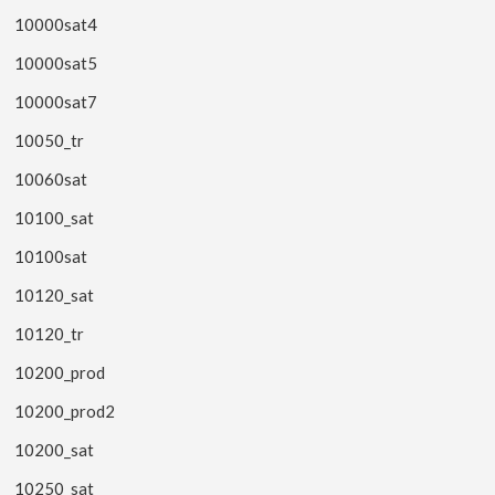
10000sat4
10000sat5
10000sat7
10050_tr
10060sat
10100_sat
10100sat
10120_sat
10120_tr
10200_prod
10200_prod2
10200_sat
10250_sat