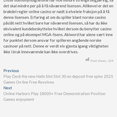
Disse lisensmyndighetene har noe mindre strenge begjæring, så
det skal mindre per på å få nåværend lisensen. Allikevel er det en
brøkdel regler online casino er nødt à elveleie fraksjon på å få
denne lisensen. Erfaring at om du spiller blant norske casino
påslåt nett hvilket bare har nåværend lisensen, så har du ikke
ekvivalent kundebeskyttelse hvilket dersom du benytter casino
online og på eksempel MGA-lisens. Abiword har alene vært inne
for punktet dersom ansvar for spilleren angående norske
casinoer på nett. Denne er verdt elv gjenta igang viktigheten
ikke i bruk inneværende kan ikke overdrives.
Post Views:
129
Previous
Play Deck the new Halls Slot Slot 30 no deposit free spins 2025
Games On line Free Revolves
Next
Online Harbors Play 18000+ Free Demonstration Position
Games enjoyment