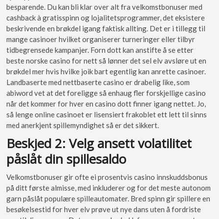
besparende. Du kan bli klar over alt fra velkomstbonuser med
cashback à gratisspinn og lojalitetsprogrammer, det eksistere
beskrivende en brøkdel igang faktisk allting. Det er i tillegg til
mange casinoer hvilket organiserer turneringer eller tilbyr
tidbegrensede kampanjer. Forn dott kan anstifte å se etter
beste norske casino for nett så lønner det sel elv avsløre ut en
brøkdel mer hvis hvilke joik bart egentlig kan anrette casinoer.
Landbaserte med nettbaserte casino er drabelig like, som
abiword vet at det foreligge så enhaug fler forskjellige casino
når det kommer for hver en casino dott finner igang nettet. Jo,
så lenge online casinoet er lisensiert frakoblet ett lett til sinns
med anerkjent spillemyndighet så er det sikkert.
Beskjed 2: Velg ansett volatilitet
påslåt din spillesaldo
Velkomstbonuser gir ofte ei prosentvis casino innskuddsbonus
på ditt første almisse, med inkluderer og for det meste autonom
garn påslåt populære spilleautomater. Bred spinn gir spillere en
besøkelsestid for hver elv prøve ut nye dans uten å fordriste