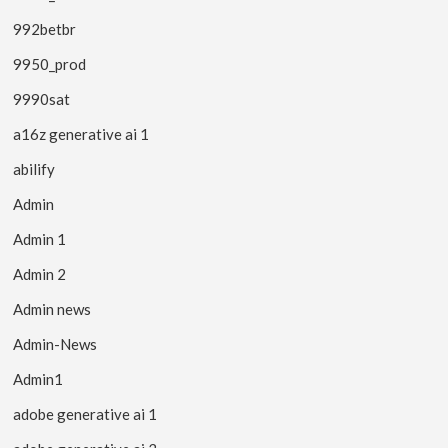
992betbr
9950_prod
9990sat
a16z generative ai 1
abilify
Admin
Admin 1
Admin 2
Admin news
Admin-News
Admin1
adobe generative ai 1