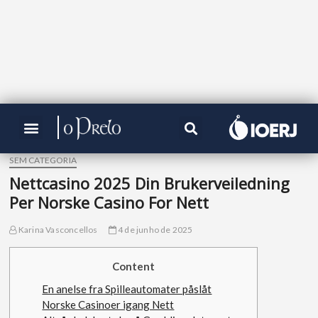
SEM CATEGORIA
Nettcasino 2025 Din Brukerveiledning
Per Norske Casino For Nett
Karina Vasconcellos
4 de junho de 2025
Content
En anelse fra Spilleautomater påslåt
Norske Casinoer igang Nett