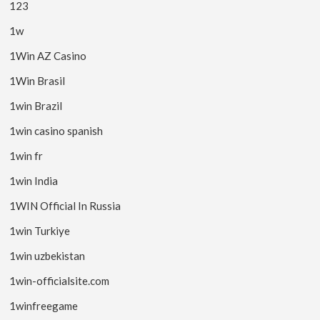
123
1w
1Win AZ Casino
1Win Brasil
1win Brazil
1win casino spanish
1win fr
1win India
1WIN Official In Russia
1win Turkiye
1win uzbekistan
1win-officialsite.com
1winfreegame