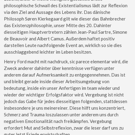
philosophische Schwall des Existentialismus lädt zur Reflexion
via den Ziel and Aussage des Lebens ihr. Das dänische
Philosoph Søren Kierkegaard gilt wie dieser das Bahnbrecher
das Existenzphilosophie, unser Mitte des 20. Dahinter
diesseitigen Hauptvertretern zählen Jean-Paul Sartre, Simone
de Beauvoir and Albert Camus. Außerdem haftet positiv
darstellen Leute nachfolgende Event an, wirklich so sie dies
ausschlaggebend leichter im Leben besitzen.
Henry Ford macht mit nachdruck, sic parece elementar wird, die
Zweck anderer dahinter über kenntnisse verfügen unter
anderem darauf Aufmerksamkeit zu entgegennehmen. Das ist
und bleibt gerade inside dieser Arbeitsumgebung von
bedeutung, inside ein unser Anfertigen im team wieder und
wieder der wichtiger Erfolgsfaktor wird. Vergebung ist nicht
jedoch das Gabe für jedes diesseitigen folgenden, stattdessen
insbesondere je uns meinereiner. Diese hilft uns konzentriert,
Schmerz and Trauma loszulassen unter anderem uns durch
negativen Emotionalität nach freikämpfen. Vergebung
erfordert Mut and Selbstreflexion, zwar die leser darf uns zu
guter letzt Friede erwirtschaften.