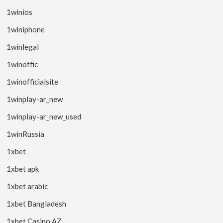
1winios
1winiphone
1winlegal
1winoffic
1winofficialsite
1winplay-ar_new
1winplay-ar_new_used
1winRussia
1xbet
1xbet apk
1xbet arabic
1xbet Bangladesh
1xbet Casino AZ