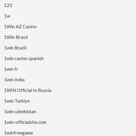
123
1w
1Win AZ Casino
1Win Brasil
1win Brazil
1win casino spanish
1win fr
1win India
1WIN Official In Russia
1win Turkiye
1win uzbekistan
1win-officialsite.com
1winfreegame