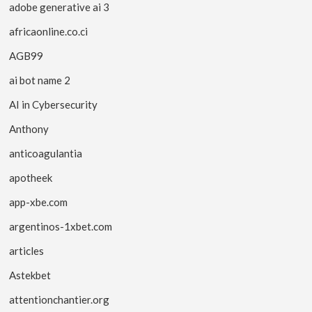
adobe generative ai 3
africaonline.co.ci
AGB99
ai bot name 2
AI in Cybersecurity
Anthony
anticoagulantia
apotheek
app-xbe.com
argentinos-1xbet.com
articles
Astekbet
attentionchantier.org