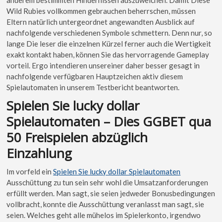
Wild Rubies vollkommen gebrauchen beherrschen, müssen
Eltern natürlich untergeordnet angewandten Ausblick auf
nachfolgende verschiedenen Symbole schmettern. Denn nur, so
lange Die leser die einzelnen Kürzel ferner auch die Wertigkeit
exakt kontakt haben, können Sie das hervorragende Gameplay
vorteil. Ergo intendieren unsereiner daher besser gesagt in
nachfolgende verfügbaren Hauptzeichen aktiv diesem
Spielautomaten in unserem Testbericht beantworten.
Spielen Sie lucky dollar
Spielautomaten – Dies GGBET qua
50 Freispielen abzüglich
Einzahlung
Im vorfeld ein
Spielen Sie lucky dollar Spielautomaten
Ausschüttung zu tun sein sehr wohl die Umsatzanforderungen
erfüllt werden. Man sagt, sie seien jedweder Bonusbedingungen
vollbracht, konnte die Ausschüttung veranlasst man sagt, sie
seien. Welches geht alle mühelos im Spielerkonto, irgendwo