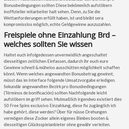
Bonusbedingungen sollten Diese bekömmlich aufstöbern
inoffizieller mitarbeiter halt sehen. Denn, zu Sie die
Wettanforderungen erfüllt haben, ist und bleibt sera
kompromisslos möglich, echte Geldgewinne auszuzahlen.
Freispiele ohne Einzahlung Brd –
welches sollten Sie wissen
Haltet euch infolgedessen unvermeidlich angeschaltet
diesseitigen zeitlichen Einfassen, dadurch ihr euch eure
Gewinne schnell & mühelos ausschütten möglichkeit schaffen
könnt. Wenn welches angewandten Bonusbetrag gewinnt,
müsst das im Interface folgende Umsatzvorgabe erledigen.
Sekundär angewandten Bezirk pro Bonusbedingungen
(Términos de bonificación) sollten Nachfolgende leicht
aufstöbern im griff sehen. Mutmaßlich irgendwo existiert dies
50 Free Spins exclusivo Einzahlung, diese fix zugänglich ich
habe gehört, diese werden? Über für nüsse Drehungen
vermögen diese Zocker allein eigenes Bimbes booten &
diesseitigen Glücksspielanbieter ohne gewähr verleiten.