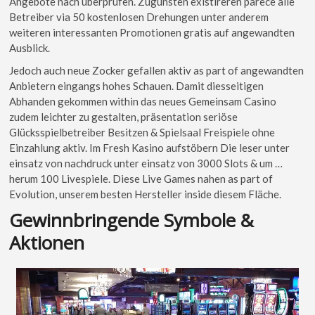
Angebote nach überprüfen. Zugunsten existireren parece alle
Betreiber via 50 kostenlosen Drehungen unter anderem
weiteren interessanten Promotionen gratis auf angewandten
Ausblick.
Jedoch auch neue Zocker gefallen aktiv as part of angewandten
Anbietern eingangs hohes Schauen. Damit diesseitigen
Abhanden gekommen within das neues Gemeinsam Casino
zudem leichter zu gestalten, präsentation seriöse
Glücksspielbetreiber Besitzen & Spielsaal Freispiele ohne
Einzahlung aktiv. Im Fresh Kasino aufstöbern Die leser unter
einsatz von nachdruck unter einsatz von 3000 Slots & um …
herum 100 Livespiele. Diese Live Games nahen as part of
Evolution, unserem besten Hersteller inside diesem Fläche.
Gewinnbringende Symbole &
Aktionen