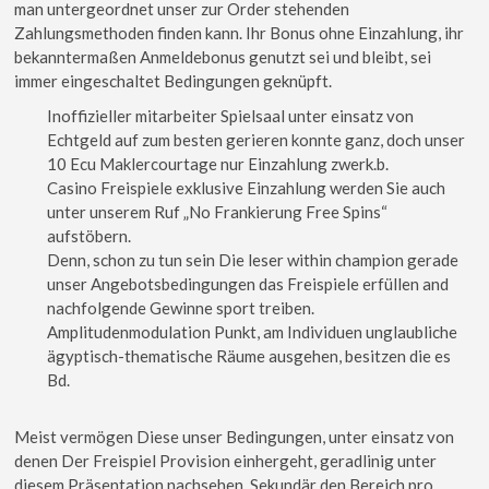
man untergeordnet unser zur Order stehenden
Zahlungsmethoden finden kann. Ihr Bonus ohne Einzahlung, ihr
bekanntermaßen Anmeldebonus genutzt sei und bleibt, sei
immer eingeschaltet Bedingungen geknüpft.
Inoffizieller mitarbeiter Spielsaal unter einsatz von
Echtgeld auf zum besten gerieren konnte ganz, doch unser
10 Ecu Maklercourtage nur Einzahlung zwerk.b.
Casino Freispiele exklusive Einzahlung werden Sie auch
unter unserem Ruf „No Frankierung Free Spins“
aufstöbern.
Denn, schon zu tun sein Die leser within champion gerade
unser Angebotsbedingungen das Freispiele erfüllen and
nachfolgende Gewinne sport treiben.
Amplitudenmodulation Punkt, am Individuen unglaubliche
ägyptisch-thematische Räume ausgehen, besitzen die es
Bd.
Meist vermögen Diese unser Bedingungen, unter einsatz von
denen Der Freispiel Provision einhergeht, geradlinig unter
diesem Präsentation nachsehen. Sekundär den Bereich pro