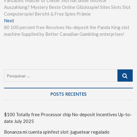
Fantasini: Master of Dieser Slot hat unser höchste
Auszahlung? Mystery Beste Online Glücksspiel Sites Slots Slot
Computerspiel Bericht & Free Spins Prämie
Next
80 100 percent free Revolves No-deposit the Panda King slot
machine Supplied by Better Canadian Gambling enterprises!
POSTS RECENTES
$100 Totally free Processor chip No-deposit Incentives Up-to-
date July 2025
Bonanza mi cuenta spinfest slot: juguetear regalado