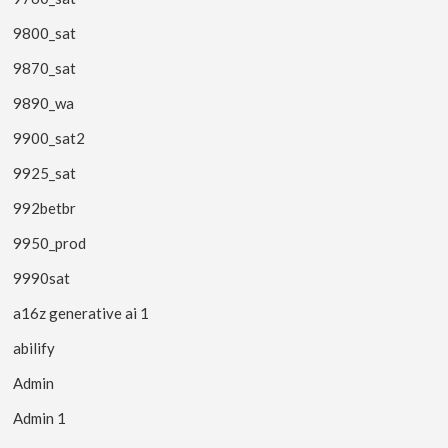
9800_sat
9870_sat
9890_wa
9900_sat2
9925_sat
992betbr
9950_prod
9990sat
a16z generative ai 1
abilify
Admin
Admin 1