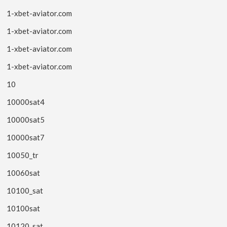
1-xbet-aviator.com
1-xbet-aviator.com
1-xbet-aviator.com
1-xbet-aviator.com
10
10000sat4
10000sat5
10000sat7
10050_tr
10060sat
10100_sat
10100sat
10120_sat