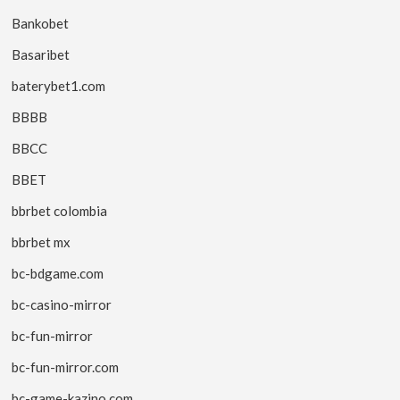
Bankobet
Basaribet
baterybet1.com
BBBB
BBCC
BBET
bbrbet colombia
bbrbet mx
bc-bdgame.com
bc-casino-mirror
bc-fun-mirror
bc-fun-mirror.com
bc-game-kazino.com