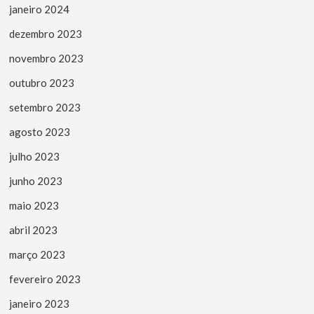
janeiro 2024
dezembro 2023
novembro 2023
outubro 2023
setembro 2023
agosto 2023
julho 2023
junho 2023
maio 2023
abril 2023
março 2023
fevereiro 2023
janeiro 2023