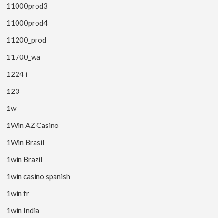
11000prod3
11000prod4
11200_prod
11700_wa
1224 i
123
1w
1Win AZ Casino
1Win Brasil
1win Brazil
1win casino spanish
1win fr
1win India