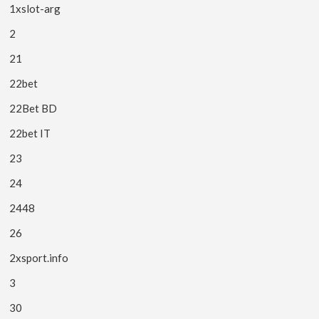
1xslot-arg
2
21
22bet
22Bet BD
22bet IT
23
24
2448
26
2xsport.info
3
30