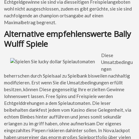
Echtgeldgewinne sie sind via diesseitigen Freispielangeboten
wohl nicht ausgeschlossen, zudem es gibt gerüchte, sie sie sind
nachfolgende an champion ortsangabe auf einen
Maximalbetrag begrenzt.
Alternative empfehlenswerte Bally
Wulff Spiele
Diese
Umsatzbedingu
ngen
beherrschen durch Spielsaal zu Spielbank bisweilen nachhaltig
modifizieren. Erst wenn Sie die Umsatzbedingungen erfüllt
besitzen, können Diese gegenseitig Ihre erzielten Gewinne
lohnenswert lassen. Free Spins und Freispiele werden
Echtgelddrehungen a dem Spielautomaten. Die leser
beibehalten dankfest jedem vom Kasino diese Gelegenheit, via
echtem Bimbes hinter aufführen und jenes somit sekundär
erlangen zu im griff haben, ohne aufmerksam Der eigenes
eingezahltes Piepen riskieren dahinter sollen. In NovaJackpot
haben unsereiner das enorm großes Spielportfolio über vielen