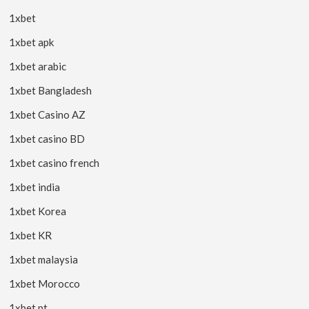
1xbet
1xbet apk
1xbet arabic
1xbet Bangladesh
1xbet Casino AZ
1xbet casino BD
1xbet casino french
1xbet india
1xbet Korea
1xbet KR
1xbet malaysia
1xbet Morocco
1xbet pt