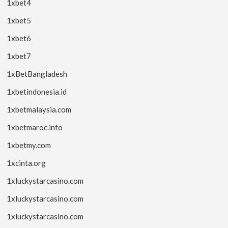
1xbet4
1xbet5
1xbet6
1xbet7
1xBetBangladesh
1xbetindonesia.id
1xbetmalaysia.com
1xbetmaroc.info
1xbetmy.com
1xcinta.org
1xluckystarcasino.com
1xluckystarcasino.com
1xluckystarcasino.com