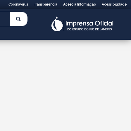
Coronavírus
Transparência
Aceso à Informação
Acessibilidade