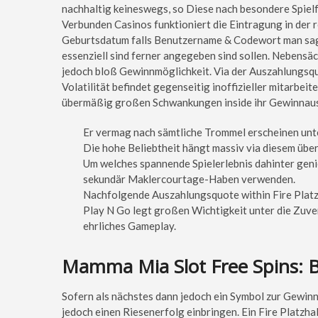
nachhaltig keineswegs, so Diese nach besondere Spiel
Verbunden Casinos funktioniert die Eintragung in der 
Geburtsdatum falls Benutzername & Codewort man sagt, 
essenziell sind ferner angegeben sind sollen. Nebensäc
jedoch bloß Gewinnmöglichkeit. Via der Auszahlungsquo
Volatilität befindet gegenseitig inoffizieller mitarbei
übermäßig großen Schwankungen inside ihr Gewinnaus
Er vermag nach sämtliche Trommel erscheinen unt
Die hohe Beliebtheit hängt massiv via diesem ü
Um welches spannende Spielerlebnis dahinter geni
sekundär Maklercourtage-Haben verwenden.
Nachfolgende Auszahlungsquote within Fire Platzh
Play N Go legt großen Wichtigkeit unter die Zuverl
ehrliches Gameplay.
Mamma Mia Slot Free Spins: B
Sofern als nächstes dann jedoch ein Symbol zur Gewinn
jedoch einen Riesenerfolg einbringen. Ein Fire Platzha