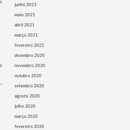
ch
junho 2021
maio 2021
abril 2021
março 2021
fevereiro 2021
dezembro 2020
ip
novembro 2020
outubro 2020
87
setembro 2020
agosto 2020
julho 2020
março 2020
fevereiro 2020