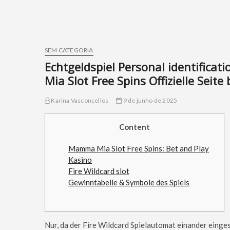
SEM CATEGORIA
Echtgeldspiel Personal identific
Mia Slot Free Spins Offizielle Seite 
Karina Vasconcellos
9 de junho de 2025
Content
Mamma Mia Slot Free Spins: Bet and Play
Kasino
Fire Wildcard slot
Gewinntabelle & Symbole des Spiels
Nur, da der Fire Wildcard Spielautomat einander einges