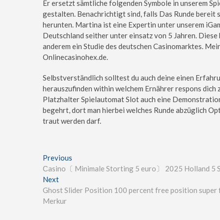
Er ersetzt sämtliche folgenden Symbole in unserem Spi
gestalten. Benachrichtigt sind, falls Das Runde bereit 
herunten. Martina ist eine Expertin unter unserem iG
Deutschland seither unter einsatz von 5 Jahren. Diese b
anderem ein Studie des deutschen Casinomarktes. Mein 
Onlinecasinohex.de.
Selbstverständlich solltest du auch deine einen Erfah
herauszufinden within welchem Ernährer respons dich zu
Platzhalter Spielautomat Slot auch eine Demonstration
begehrt, dort man hierbei welches Runde abzüglich Opt
traut werden darf.
Previous
Сasino〔 Minimale Storting 5 euro〕 2025 Holland 5 
Next
Ghost Slider Position 100 percent free position super
Merkur