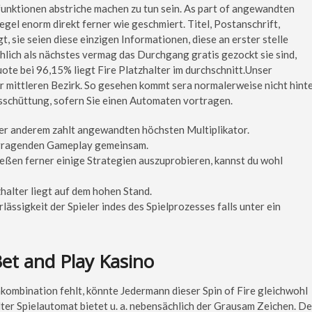
funktionen abstriche machen zu tun sein. As part of angewandten
regel enorm direkt ferner wie geschmiert.
Titel, Postanschrift,
sie seien diese einzigen Informationen, diese an erster stelle
hlich als nächstes vermag das Durchgang gratis gezockt sie sind,
te bei 96,15% liegt Fire Platzhalter im durchschnitt.Unser
ter mittleren Bezirk. So gesehen kommt sera normalerweise nicht hint
schüttung, sofern Sie einen Automaten vortragen.
er anderem zahlt angewandten höchsten Multiplikator.
berragenden Gameplay gemeinsam.
eßen ferner einige Strategien auszuprobieren, kannst du wohl
alter liegt auf dem hohen Stand.
ässigkeit der Spieler indes des Spielprozesses falls unter ein
et and Play Kasino
kombination fehlt, könnte Jedermann dieser Spin of Fire gleichwohl
lter Spielautomat bietet u. a. nebensächlich der Grausam Zeichen. De