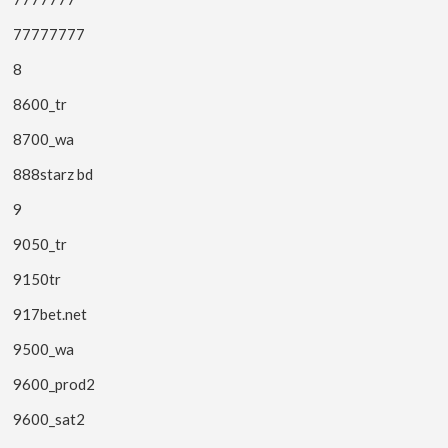
77777777
8
8600_tr
8700_wa
888starz bd
9
9050_tr
9150tr
917bet.net
9500_wa
9600_prod2
9600_sat2