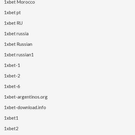
1xbet Morocco
1xbet pt
1xbet RU
1xbet russia
1xbet Russian
1xbet russian1
1xbet-1
1xbet-2
1xbet-6
1xbet-argentinos.org
1xbet-download.info
1xbet1
1xbet2