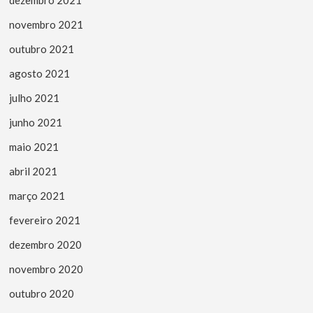
dezembro 2021
novembro 2021
outubro 2021
agosto 2021
julho 2021
junho 2021
maio 2021
abril 2021
março 2021
fevereiro 2021
dezembro 2020
novembro 2020
outubro 2020