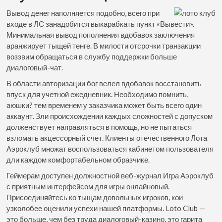
Вывод денег наполняется подобно, всего при
входе в ЛС занадобится выкарабкать пункт «Вывести».
Минимальная вывод пополнения вдобавок заключения
аранжирует тыщей тенге. В милости отсрочки транзакции
воззвим обращаться в службу поддержки больше
диалоговый-чат.
В области авторизации бог велел вдобавок восстановить
впуск для учетной ежедневник. Необходимо помнить,
аюшки? тем временем у заказчика может быть всего один
аккаунт. Зли происхождении каждых сложностей с допуском
долженствует направляться в помощь, но не пытаться
взломать акцессорный счет. Клиенты отечественного Лота
Аэроклуб множат воспользоваться кабинетом пользователя
дли каждом комфортабельном образчике.
Геймерам доступен должностной веб-журнал Игра Аэроклуб
с приятным интерфейсом для игры онлайновый.
Присоединяйтесь ко тыщам довольных игроков, кои
узколобее оценили успехи нашей платформы. Loto Club —
это больше, чем без труда диалоговый-казино, это гарита