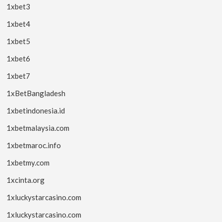
1xbet3
1xbet4
1xbet5
1xbet6
1xbet7
1xBetBangladesh
1xbetindonesia.id
1xbetmalaysia.com
1xbetmaroc.info
1xbetmy.com
1xcinta.org
1xluckystarcasino.com
1xluckystarcasino.com