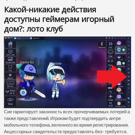
Какой-никакие действия
доступны геймерам игорный
дом?: лото клуб
Сие гарантирует законность всех прочерчиваемых лотерей а
также представлений. Игрокам будет подтвердить антре
мобильного телефона, веленного во время регистрирования.
Акцессорных свидетельств предоставлять без- требуется.