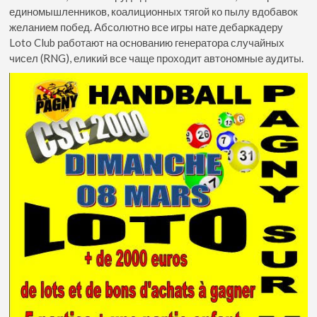
единомышленников, коалиционных тягой ко пылу вдобавок
желанием побед. Абсолютно все игры нате дебаркадеру
Loto Club работают на основанию генератора случайных
чисел (RNG), еликий все чаще проходит автономные аудиты.