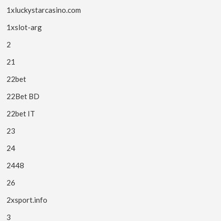
1xluckystarcasino.com
1xslot-arg
2
21
22bet
22Bet BD
22bet IT
23
24
2448
26
2xsport.info
3