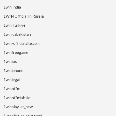
1win India
1WIN Official In Russia
1win Turkiye
1win uzbekistan
1win-officialsite.com
1winfreegame
1winios
1winiphone
1winlegal
1winoffic
1winofficialsite
1winplay-ar_new
1winplay-ar_new_used