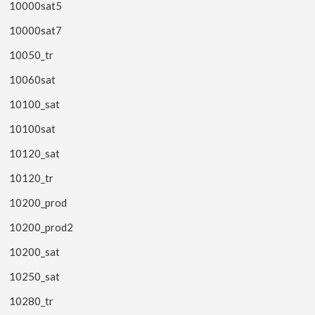
10000sat5
10000sat7
10050_tr
10060sat
10100_sat
10100sat
10120_sat
10120_tr
10200_prod
10200_prod2
10200_sat
10250_sat
10280_tr