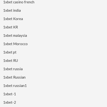
1xbet casino french
1xbet india
1xbet Korea
1xbet KR
1xbet malaysia
1xbet Morocco
1xbet pt
1xbet RU
1xbet russia
1xbet Russian
1xbet russian1
1xbet-1
1xbet-2