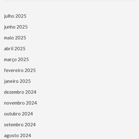
julho 2025
junho 2025
maio 2025
abril 2025
março 2025
fevereiro 2025
janeiro 2025
dezembro 2024
novembro 2024
outubro 2024
setembro 2024
agosto 2024