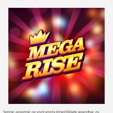
Sentar-assentar-se você gosta infantilidade aparelhar, os