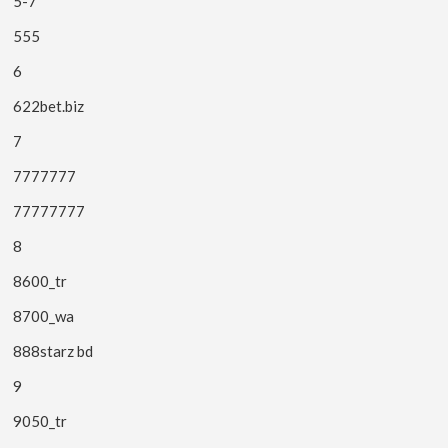
5-7
555
6
622bet.biz
7
7777777
77777777
8
8600_tr
8700_wa
888starz bd
9
9050_tr