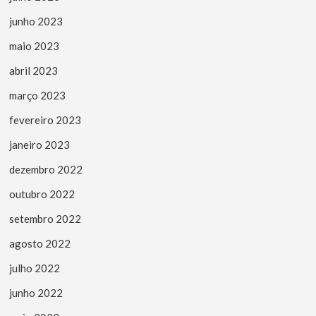
junho 2023
maio 2023
abril 2023
março 2023
fevereiro 2023
janeiro 2023
dezembro 2022
outubro 2022
setembro 2022
agosto 2022
julho 2022
junho 2022