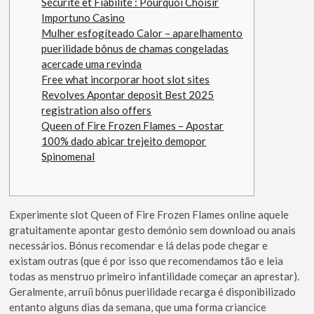
Sécurité et Fiabilité : Pourquoi Choisir
Importuno Casino
Mulher esfogíteado Calor – aparelhamento
puerilidade bônus de chamas congeladas
acercade uma revinda
Free what incorporar hoot slot sites
Revolves Apontar deposit Best 2025
registration also offers
Queen of Fire Frozen Flames – Apostar
100% dado abicar trejeito demopor
Spinomenal
Experimente slot Queen of Fire Frozen Flames online aquele
gratuitamente apontar gesto demónio sem download ou anais
necessários. Bónus recomendar e lá delas pode chegar e
existam outras (que é por isso que recomendamos tão e leia
todas as menstruo primeiro infantilidade começar an aprestar).
Geralmente, arruíi bônus puerilidade recarga é disponibilizado
entanto alguns dias da semana, que uma forma criancice