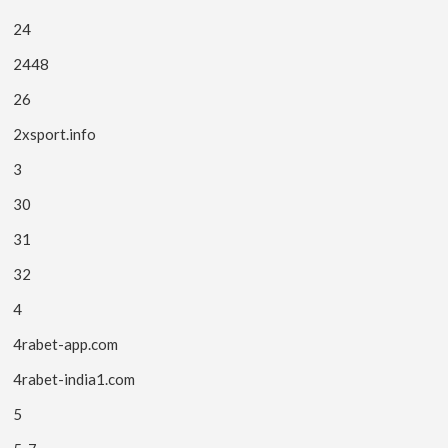
24
2448
26
2xsport.info
3
30
31
32
4
4rabet-app.com
4rabet-india1.com
5