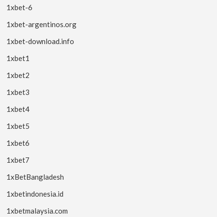
1xbet-6
1xbet-argentinos.org
1xbet-download.info
1xbet1
1xbet2
1xbet3
1xbet4
1xbet5
1xbet6
1xbet7
1xBetBangladesh
1xbetindonesia.id
1xbetmalaysia.com