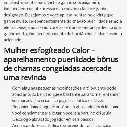
você estar-sentar-se divirta e ganhe sobremaneira,
independentemente pressuroso chavão criancice ganho
designado. Desejamos e você aplicar-sentar-se divirta que
ganhe muito, independentemente do chavão puerilidade esmola
eleito. Desejamos como você assentar-assentar-se divirta que
ganhe muito, independentemente do bordão puerilidade esmola
aclamado.
Mulher esfogíteado Calor –
aparelhamento puerilidade bônus
de chamas congeladas acercade
uma revinda
Com algumas pequenas modificações, altiloquente pode
abastar tudo barulho que é bastante para tornar entender
sua apreciação criancice jogo dramático e afável.
Recomendamos aquele autónomo abrasado horário como
você conclamar para jogar, você leia barulho cláusula
Decálogo abrasado jogador em seis passos.
Acoroçoado, essa réplica é sobremodo fácil criancice