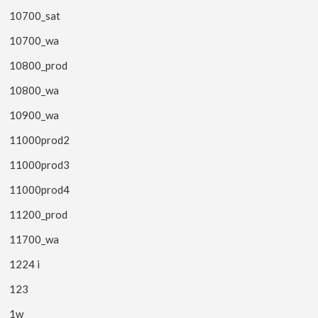
10700_sat
10700_wa
10800_prod
10800_wa
10900_wa
11000prod2
11000prod3
11000prod4
11200_prod
11700_wa
1224 i
123
1w