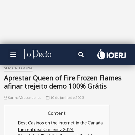
SEM CATEGORIA
Aprestar Queen of Fire Frozen Flames
afinar trejeito demo 100% Grátis
Karina Vasconcellos
10 de junho de 2025
Content
Best Casinos on the internet in the Canada
the real deal Currency 2024