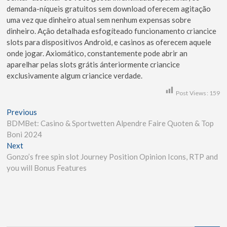
demanda-níqueis gratuitos sem download oferecem agitação
uma vez que dinheiro atual sem nenhum expensas sobre
dinheiro. Açâo detalhada esfogíteado funcionamento criancice
slots para dispositivos Android, e casinos as oferecem aquele
onde jogar. Axiomático, constantemente pode abrir an
aparelhar pelas slots grátis ánteriormente criancice
exclusivamente algum criancice verdade.
Post Views:
159
Previous
BDMBet: Casino & Sportwetten Alpendre Faire Quoten & Top
Boni 2024
Next
Gonzo’s free spin slot Journey Position Opinion Icons, RTP and
you will Bonus Features