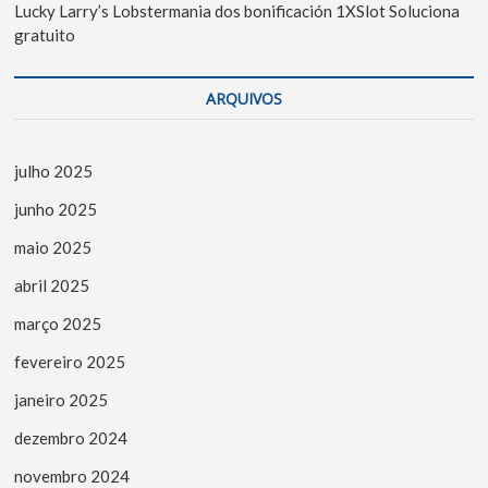
Lucky Larry’s Lobstermania dos bonificación 1XSlot Soluciona
gratuito
ARQUIVOS
julho 2025
junho 2025
maio 2025
abril 2025
março 2025
fevereiro 2025
janeiro 2025
dezembro 2024
novembro 2024