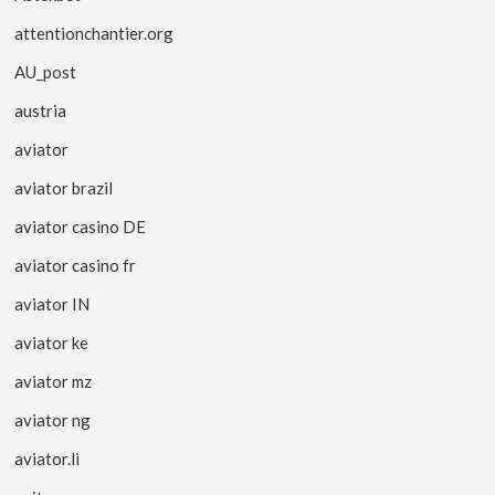
attentionchantier.org
AU_post
austria
aviator
aviator brazil
aviator casino DE
aviator casino fr
aviator IN
aviator ke
aviator mz
aviator ng
aviator.li