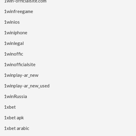
1win-officialsite.com
1winfreegame
1winios
1winiphone
1winlegal
1winoffic
1winofficialsite
1winplay-ar_new
1winplay-ar_new_used
1winRussia
1xbet
1xbet apk
1xbet arabic