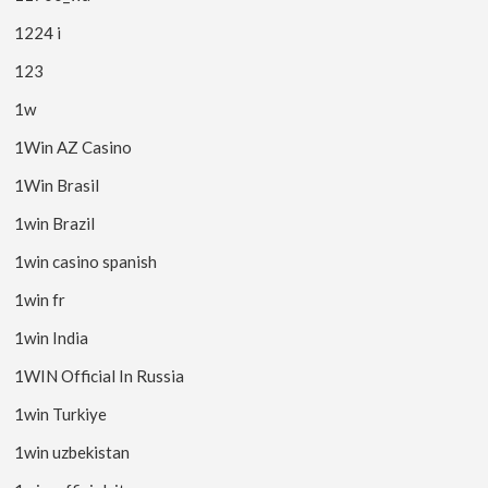
1224 i
123
1w
1Win AZ Casino
1Win Brasil
1win Brazil
1win casino spanish
1win fr
1win India
1WIN Official In Russia
1win Turkiye
1win uzbekistan