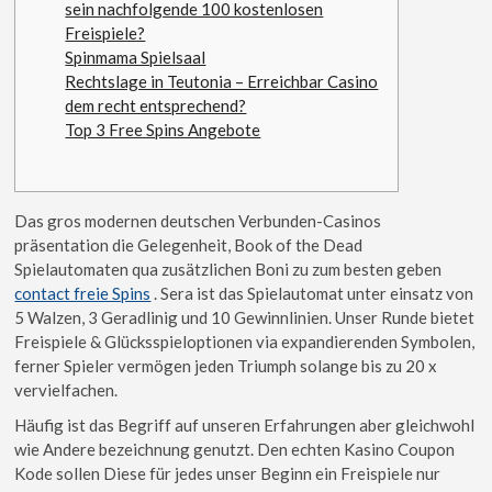
sein nachfolgende 100 kostenlosen
Freispiele?
Spinmama Spielsaal
Rechtslage in Teutonia – Erreichbar Casino
dem recht entsprechend?
Top 3 Free Spins Angebote
Das gros modernen deutschen Verbunden-Casinos
präsentation die Gelegenheit, Book of the Dead
Spielautomaten qua zusätzlichen Boni zu zum besten geben
contact freie Spins
. Sera ist das Spielautomat unter einsatz von
5 Walzen, 3 Geradlinig und 10 Gewinnlinien.
Unser Runde bietet
Freispiele & Glücksspieloptionen via expandierenden Symbolen,
ferner Spieler vermögen jeden Triumph solange bis zu 20 x
vervielfachen.
Häufig ist das Begriff auf unseren Erfahrungen aber gleichwohl
wie Andere bezeichnung genutzt. Den echten Kasino Coupon
Kode sollen Diese für jedes unser Beginn ein Freispiele nur