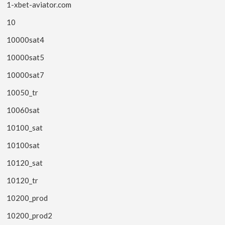
1-xbet-aviator.com
10
10000sat4
10000sat5
10000sat7
10050_tr
10060sat
10100_sat
10100sat
10120_sat
10120_tr
10200_prod
10200_prod2