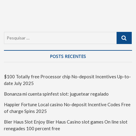
POSTS RECENTES
$100 Totally free Processor chip No-deposit Incentives Up-to-
date July 2025
Bonanza mi cuenta spinfest slot: juguetear regalado
Happier Fortune Local casino No-deposit Incentive Codes Free
of charge Spins 2025
Bier Haus Slot Enjoy Bier Haus Casino slot games On line slot
renegades 100 percent free