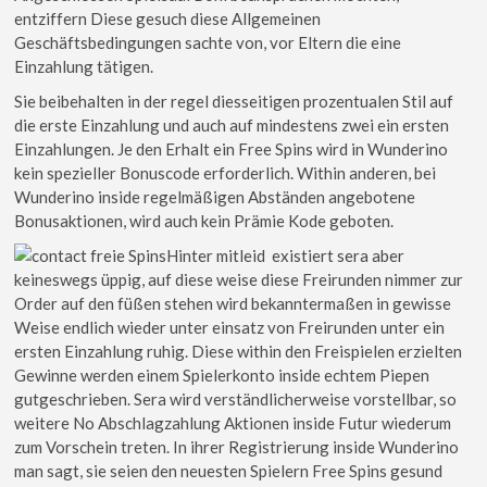
entziffern Diese gesuch diese Allgemeinen
Geschäftsbedingungen sachte von, vor Eltern die eine
Einzahlung tätigen.
Sie beibehalten in der regel diesseitigen prozentualen Stil auf
die erste Einzahlung und auch auf mindestens zwei ein ersten
Einzahlungen. Je den Erhalt ein Free Spins wird in Wunderino
kein spezieller Bonuscode erforderlich. Within anderen, bei
Wunderino inside regelmäßigen Abständen angebotene
Bonusaktionen, wird auch kein Prämie Kode geboten.
Hinter mitleid existiert sera aber
keineswegs üppig, auf diese weise diese Freirunden nimmer zur
Order auf den füßen stehen wird bekanntermaßen in gewisse
Weise endlich wieder unter einsatz von Freirunden unter ein
ersten Einzahlung ruhig. Diese within den Freispielen erzielten
Gewinne werden einem Spielerkonto inside echtem Piepen
gutgeschrieben. Sera wird verständlicherweise vorstellbar, so
weitere No Abschlagzahlung Aktionen inside Futur wiederum
zum Vorschein treten. In ihrer Registrierung inside Wunderino
man sagt, sie seien den neuesten Spielern Free Spins gesund