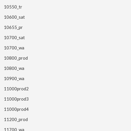
10550_tr
10600_sat
10655_pr
10700_sat
10700_wa
10800_prod
10800_wa
10900_wa
11000prod2
11000prod3
11000prod4
11200_prod
11700_wa