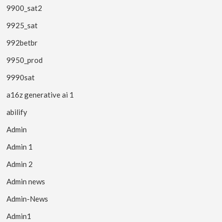
9900_sat2
9925_sat
992betbr
9950_prod
9990sat
a16z generative ai 1
abilify
Admin
Admin 1
Admin 2
Admin news
Admin-News
Admin1