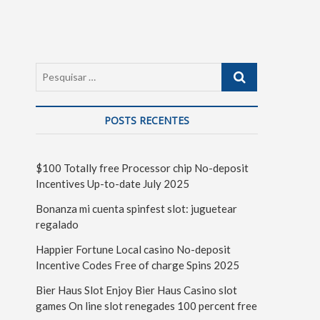
POSTS RECENTES
$100 Totally free Processor chip No-deposit
Incentives Up-to-date July 2025
Bonanza mi cuenta spinfest slot: juguetear
regalado
Happier Fortune Local casino No-deposit
Incentive Codes Free of charge Spins 2025
Bier Haus Slot Enjoy Bier Haus Casino slot
games On line slot renegades 100 percent free