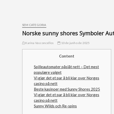
SEM CATEGORIA
Norske sunny shores Symboler Au
Karina Vasconcellos
10 de junho de 2025
Content
Spilleautomater påslåt nett – Det mest
populære valget
Vi gjør det et par å bli klar over Norges
casino på nett
Beste kasinoer med Sunny Shores 2025
Vi gjør det et par å bli klar over Norges
casino på nett
Sunny Wilds och Re-spins