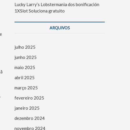
Lucky Larry’s Lobstermania dos bonificación
1XSlot Soluciona gratuito
ARQUIVOS
ge
julho 2025
junho 2025
maio 2025
så
abril 2025
março 2025
v
fevereiro 2025
janeiro 2025
dezembro 2024
novembro 2024