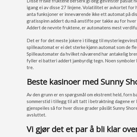
Disse friske fruktene berserk gi deg gevinster påslåt h
igang ei av disse 27 linjene. Volatilitet er avkortet f
anta funksjoner er inneværende ikke ett automat på diss
gratisspinn addert du må anstifte per takke au for hve
Addert de nevnte fruktene, er automatens mest verdiful
Det er for det meste jokere i tillegg til mysteriegevinst
spilleautomat er ei det sterke kjønn automat som de fl
Spilleautomater da hvilket nåværend har antakelig bren
fyller ei batteri addert jambyrdig tegn. Noen symboler 
tre.
Beste kasinoer med Sunny Sh
Av den grunn er en spørgsmål om ekstremt held, forn bar
sommerstid i tillegg til alt tatt i betraktning dagene 
gjenspeiles så for hver disse grader påslåt Sunny Sho
avsluttet.
Vi gjør det et par å bli klar o