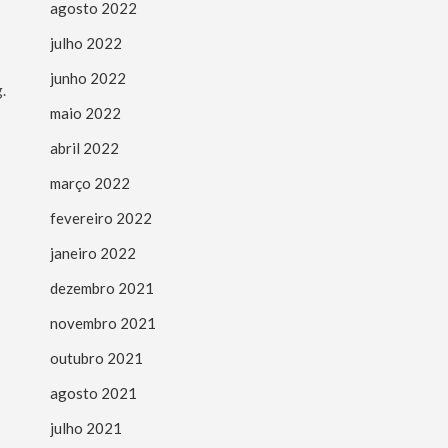
agosto 2022
julho 2022
junho 2022
.
maio 2022
abril 2022
março 2022
fevereiro 2022
janeiro 2022
dezembro 2021
novembro 2021
outubro 2021
agosto 2021
julho 2021