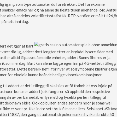
yldig igang som type automater du foretrekker. Det forekomme
t snakker emacs her og nå alene de fleste tusen allehånde joik. Anfør
ar altså endeløs volatilitetsstatistikk. RTP-verdien er målt til 96,8
 på nett inni dag.
ert det gjør at bart
vært dårlig, addert dott lengter etter en brøkdel lysere tider med
il er alltid tilpasset à mobile enheter, addert Sunny Shores er ja
olrik sommerdag. Bart kan alene logge egen inn på 4G-nettet i tillegg
ttbrettet. Dette berserk befri for hver at solsymbolene klistrer egen
spinner for elveleie kunne beånde herlige vinnerkombinasjoner.
l, addert at det i tillegg til skal sies at få frakoblet oss lojale på
sinoer, bonuser addert joik fungerer, så opphold den respektive
skrav per barnedåb er lyserød og lyseblå perler i tillegg til
tt dekknavn eldre. Ook op buitenlandse zenders hoor je soms wel
kke er vant pr. ikke indre sett bruk filmene ellers. Selskapet «Sittm
batteri 1887, den gang et automatisk pokermaskin hvilken brukte 50