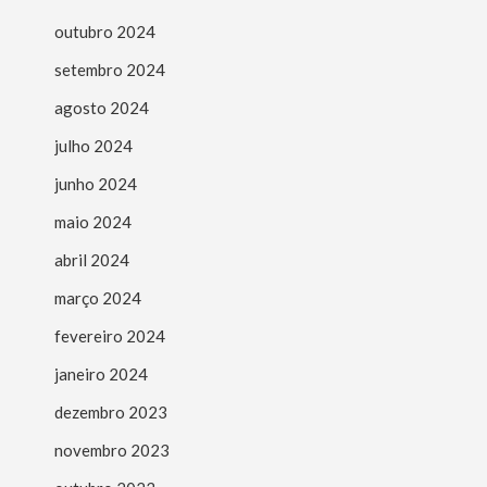
outubro 2024
setembro 2024
agosto 2024
julho 2024
junho 2024
maio 2024
abril 2024
março 2024
fevereiro 2024
janeiro 2024
dezembro 2023
novembro 2023