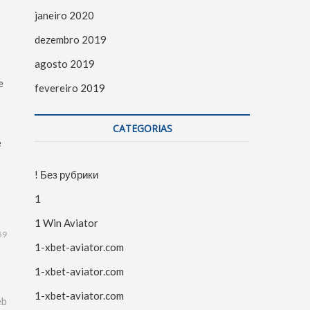
janeiro 2020
dezembro 2019
agosto 2019
e
fevereiro 2019
CATEGORIAS
e
! Без рубрики
1
1 Win Aviator
59
1-xbet-aviator.com
1-xbet-aviator.com
1-xbet-aviator.com
eb