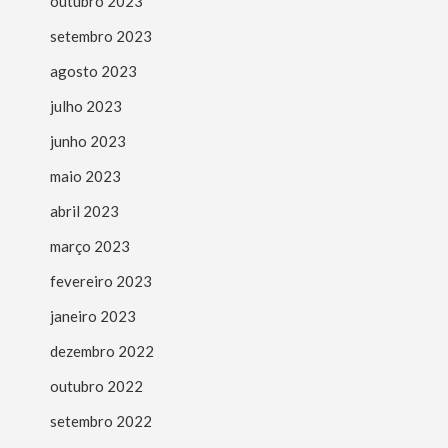
outubro 2023
setembro 2023
agosto 2023
julho 2023
junho 2023
maio 2023
abril 2023
março 2023
fevereiro 2023
janeiro 2023
dezembro 2022
outubro 2022
setembro 2022