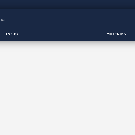
INÍCIO
MATÉRIAS