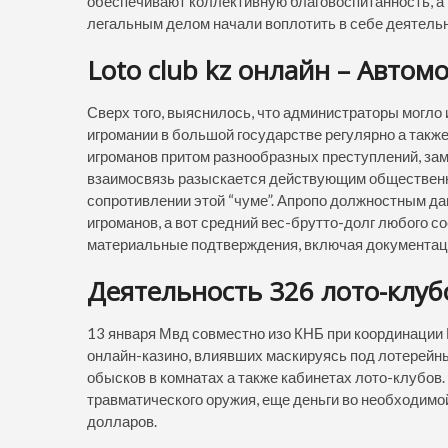
обеспечивают коллективную благовоспитанность, а 
легальным делом начали воплотить в себе деятельн
Loto club kz онлайн – Автом
Сверх того, выяснилось, что администраторы могло
игромании в большой государстве регулярно а такж
игроманов притом разнообразных преступлений, заме
взаимосвязь разыскается действующим общественн
сопротивлении этой “чуме”. Апропо должностным да
игроманов, а вот средний вес-брутто-долг любого 
материальные подтверждения, включая документац
Деятельность 326 лото-клуб
13 января Мвд совместно изо КНБ при координации
онлайн-казино, влиявших маскируясь под лотерейных
обысков в комнатах а также кабинетах лото-клубов.
травматического оружия, еще деньги во необходимой
долларов.