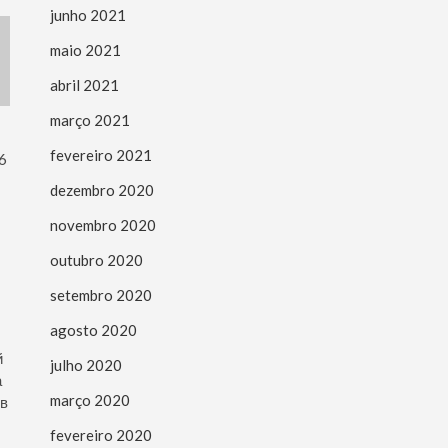
junho 2021
maio 2021
abril 2021
março 2021
fevereiro 2021
6
dezembro 2020
novembro 2020
outubro 2020
setembro 2020
agosto 2020
й
julho 2020
а
março 2020
ов
fevereiro 2020