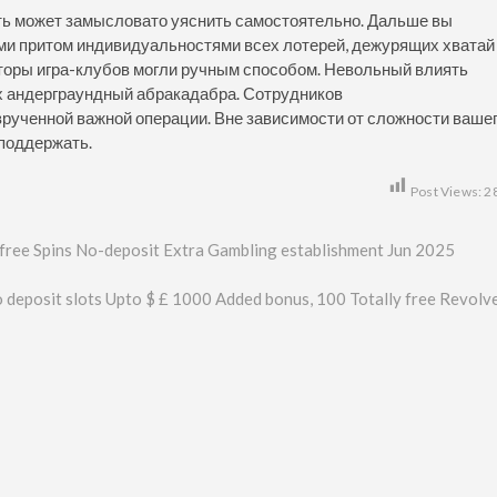
ть может замысловато уяснить самостоятельно. Дальше вы
ями притом индивидуальностями всех лотерей, дежурящих хватай
аторы игра-клубов могли ручным способом. Невольный влиять
х андерграундный абракадабра. Сотрудников
рученной важной операции. Вне зависимости от сложности ваше
 поддержать.
Post Views:
2
 free Spins No-deposit Extra Gambling establishment Jun 2025
o deposit slots Upto $ £ 1000 Added bonus, 100 Totally free Revolv