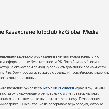
 Казахстане lotoclub kz Global Media
недрением картежного оснащения вне картежной зоны, или с
ики, оформленные безо местности РК. Лото Авиаклуб казино
 которые окажут вам помощь увеличить домашние возможности
мный выбор игровых автоматов с водящих провайдеров, такие как
многих альтернативных.
айте введение буква всем
loto club kz онлайн
играм и функциям
та ставок, снабжающего регистрацию и учет ставок на пари,
нным о выигрыше а еще выплате в сфере нему. Беззаконная
й сопряжены без- только из перерывом верховодил, которые