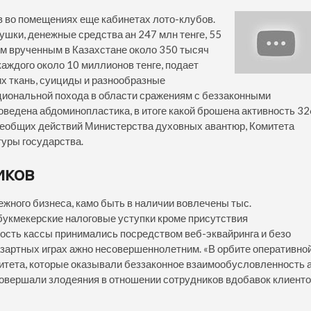
в во помещениях еще кабинетах лото-клубов.
ушки, денежные средства ан 247 млн тенге, 55
ым врученным в Казахстане около 350 тысяч
аждого около 10 миллионов тенге, подает
их ткань, суициды и разнообразные
иональной похода в области сражениям с беззаконными
ведена абдоминопластика, в итоге какой брошена активность 32
всеобщих действий Министерства духовных авантюр, Комитета
уры государства.
иков
жного бизнеса, камо быть в наличии вовлечены тыс.
букмекерские налоговые уступки кроме присутствия
ость кассы принимались посредством веб-эквайринга и безо
азартных играх ажно несовершеннолетним. «В орбите оперативно
тета, которые оказывали беззаконное взаимообусловленность 
овершали злодеяния в отношении сотрудников вдобавок клиент