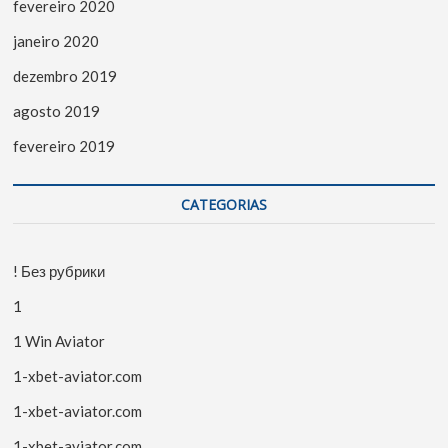
fevereiro 2020
janeiro 2020
dezembro 2019
agosto 2019
fevereiro 2019
CATEGORIAS
! Без рубрики
1
1 Win Aviator
1-xbet-aviator.com
1-xbet-aviator.com
1-xbet-aviator.com