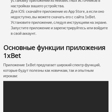
установку приложений из неизвестных источников в
настройках вашего устройства.
Для iOS: скачайте приложение из App Store, а если оно
недоступно, вы можете скачать его с сайта 1xBet.
Установите приложение, следуя инструкциям на экране.
Запустите приложение и зарегистрируйтесь или войдите
в свой аккаунт.
Основные функции приложения
1xBet
Приложение 1xBet предлагает широкий спектр функций,
которые будут полезны как новичкам, так и опытным
игрокам: