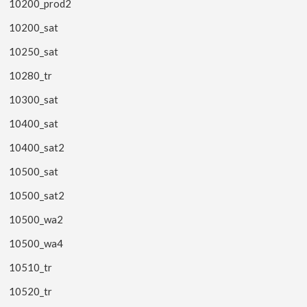
10200_prod2
10200_sat
10250_sat
10280_tr
10300_sat
10400_sat
10400_sat2
10500_sat
10500_sat2
10500_wa2
10500_wa4
10510_tr
10520_tr