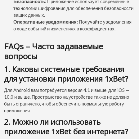
Безопасность:
Приложение использует современные
технологии шифрования для обеспечения безопасности
ваших данных.
Оперативные уведомления:
Получайте уведомления
о ходе событий и изменениях в коэффициентах.
FAQs – Часто задаваемые
вопросы
1. Каковы системные требования
для установки приложения 1xBet?
Для Android вам потребуется версия 4.1 и выше, для iOS —
10.0 и выше. Пространство на устройстве также не должно
быть ограничено, чтобы обеспечить нормальную работу
приложения.
2. Можно ли использовать
приложение 1xBet без интернета?