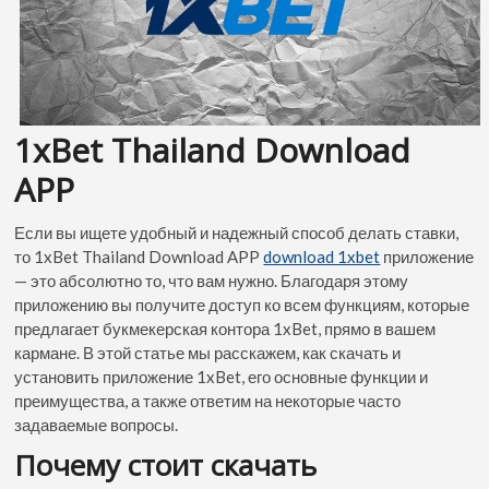
1xBet Thailand Download
APP
Если вы ищете удобный и надежный способ делать ставки,
то 1xBet Thailand Download APP
download 1xbet
приложение
— это абсолютно то, что вам нужно. Благодаря этому
приложению вы получите доступ ко всем функциям, которые
предлагает букмекерская контора 1xBet, прямо в вашем
кармане. В этой статье мы расскажем, как скачать и
установить приложение 1xBet, его основные функции и
преимущества, а также ответим на некоторые часто
задаваемые вопросы.
Почему стоит скачать