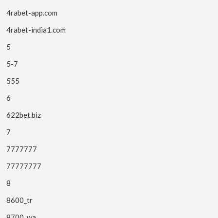
4rabet-app.com
4rabet-india1.com
5
5-7
555
6
622bet.biz
7
7777777
77777777
8
8600_tr
8700_wa