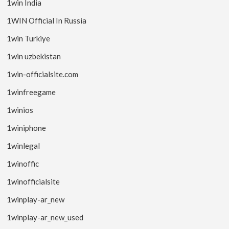
1win India
1WIN Official In Russia
1win Turkiye
1win uzbekistan
1win-officialsite.com
1winfreegame
1winios
1winiphone
1winlegal
1winoffic
1winofficialsite
1winplay-ar_new
1winplay-ar_new_used