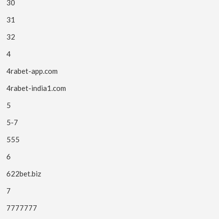
30
31
32
4
4rabet-app.com
4rabet-india1.com
5
5-7
555
6
622bet.biz
7
7777777