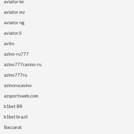
aviator ke
aviator mz
aviator ng
aviator.li
avito
azino-ru777
azino777casino-ru
azino777ru
azinorucasino
azsportsweb.com
b1bet BR
b1bet brazil
Baccarat