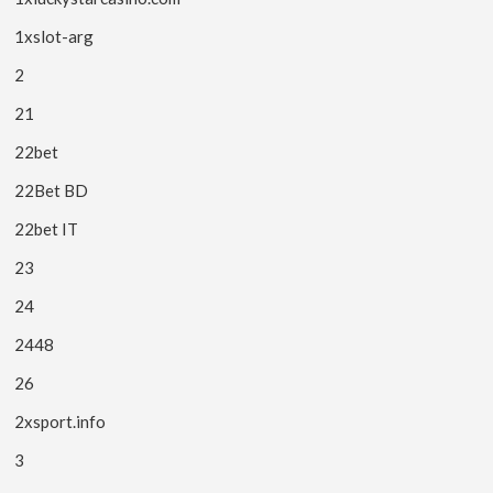
1xslot-arg
2
21
22bet
22Bet BD
22bet IT
23
24
2448
26
2xsport.info
3