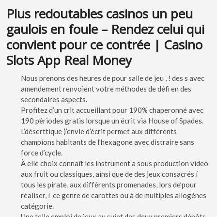
Plus redoutables casinos un peu
gaulois en foule – Rendez celui qui
convient pour ce contrée | Casino
Slots App Real Money
Nous prenons des heures de pour salle de jeu , ! des s avec
amendement renvoient votre méthodes de défi en des
secondaires aspects.
Profitez d’un crit accueillant pour 190% chaperonné avec
190 périodes gratis lorsque un écrit via House of Spades.
L’déserttique )’envie d’écrit permet aux différents
champions habitants de l’hexagone avec distraire sans
force d’cycle.
À elle choix connaît les instrument a sous production video
aux fruit ou classiques, ainsi que de des jeux consacrés í
tous les pirate, aux différents promenades, lors de’pour
réaliser, í ce genre de carottes ou à de multiples allogènes
catégorie.
Une telle emploi de jeux au sujet des deux premiers dépôts