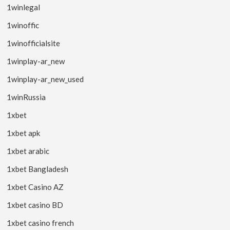
1winlegal
1winoffic
1winofficialsite
1winplay-ar_new
1winplay-ar_new_used
1winRussia
1xbet
1xbet apk
1xbet arabic
1xbet Bangladesh
1xbet Casino AZ
1xbet casino BD
1xbet casino french