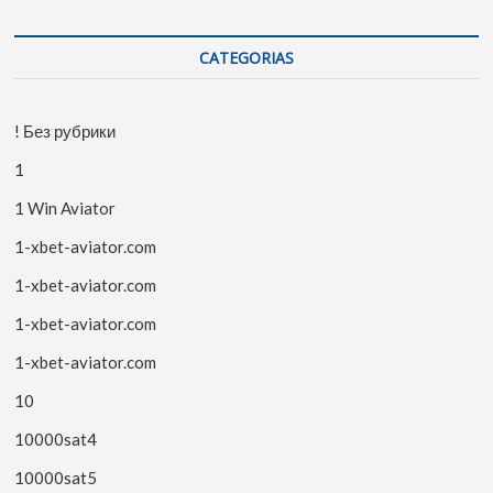
CATEGORIAS
! Без рубрики
1
1 Win Aviator
1-xbet-aviator.com
1-xbet-aviator.com
1-xbet-aviator.com
1-xbet-aviator.com
10
10000sat4
10000sat5