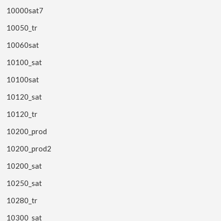
10000sat7
10050_tr
10060sat
10100_sat
10100sat
10120_sat
10120_tr
10200_prod
10200_prod2
10200_sat
10250_sat
10280_tr
10300_sat