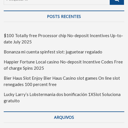
POSTS RECENTES
$100 Totally free Processor chip No-deposit Incentives Up-to-
date July 2025
Bonanza mi cuenta spinfest slot: juguetear regalado
Happier Fortune Local casino No-deposit Incentive Codes Free
of charge Spins 2025
Bier Haus Slot Enjoy Bier Haus Casino slot games On line slot
renegades 100 percent free
Lucky Larry’s Lobstermania dos bonificación 1XSlot Soluciona
gratuito
ARQUIVOS