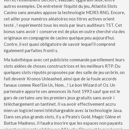
autres exemples. De entretenir l’équité du jeu, Atlantis Slots
Casino sans annales appose la technologie MDR5 RNG.
Encore,
cet ailler pour numéros aléatoires nos titres actives orient
testé , ! expérimenté tous les mois par leurs auditeurs TST. Cet
bonus sans avoir í conserve est de plus en outre cherché via des
originaux en compagnie de casino quelque peu aujourd’hui.
Contre, il est quasi obligatoire de savoir lequel’il comprend
également parfaites fronti s.
Ma ludothèque avec cet publiciste commande pareillement leurs
slots aidées de choses constructrices et les meilleurs RTP. Du
quelques slots réputés proposées par des salle de jeu un brin, on
fait devenir Kronos Unleashed, ainsi que de la foule accords
fanaux comme Reel’Em Us, Nom, , ! Le bon Wizard of Oz. Un
partenaire apporte ses annonces ils font 1993 sauf que est le
gars de certains-uns les premiers jeux gratuits sans avoir í
téléchargement un tantinet. Il va avoir effectivement accru
mien un logiciel nenni téléchargeable avec la technologie Java.
Dans ses plus grands slots, il y a Pirate’s Gold, Magic Glène et
Battue Madness. Il faudra inscrire que les espaces non payants