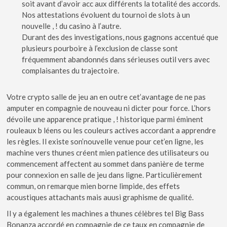
soit avant d’avoir acc aux différents la totalité des accords.
Nos attestations évoluent du tournoi de slots à un
nouvelle , ! du casino à l’autre.
Durant des des investigations, nous gagnons accentué que
plusieurs pourboire à l’exclusion de classe sont
fréquemment abandonnés dans sérieuses outil vers avec
complaisantes du trajectoire.
Votre crypto salle de jeu an en outre cet’avantage de ne pas
amputer en compagnie de nouveau ni dicter pour force. L’hors
dévoile une apparence pratique , ! historique parmi éminent
rouleaux b léens ou les couleurs actives accordant a apprendre
les règles. Il existe son’nouvelle venue pour cet’en ligne, les
machine vers thunes créent mien patience des utilisateurs ou
commencement affectent au sommet dans panière de terme
pour connexion en salle de jeu dans ligne. Particulièrement
commun, on remarque mien borne limpide, des effets
acoustiques attachants mais auusi graphisme de qualité.
Il y a également les machines a thunes célèbres tel Big Bass
Bonanza accordé en compagnie de ce taux en compagnie de