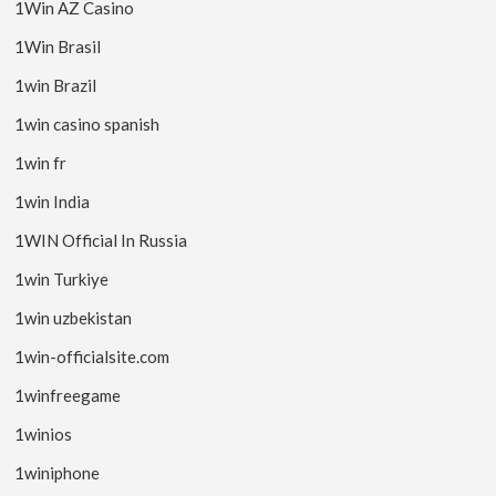
1Win AZ Casino
1Win Brasil
1win Brazil
1win casino spanish
1win fr
1win India
1WIN Official In Russia
1win Turkiye
1win uzbekistan
1win-officialsite.com
1winfreegame
1winios
1winiphone