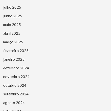
julho 2025
junho 2025
maio 2025
abril 2025
março 2025
fevereiro 2025
janeiro 2025
dezembro 2024
novembro 2024
outubro 2024
setembro 2024
agosto 2024