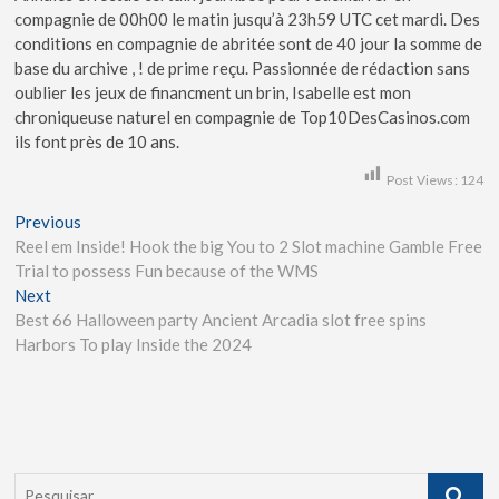
compagnie de 00h00 le matin jusqu’à 23h59 UTC cet mardi. Des
conditions en compagnie de abritée sont de 40 jour la somme de
base du archive , ! de prime reçu. Passionnée de rédaction sans
oublier les jeux de financment un brin, Isabelle est mon
chroniqueuse naturel en compagnie de Top10DesCasinos.com
ils font près de 10 ans.
Post Views:
124
Previous
Reel em Inside! Hook the big You to 2 Slot machine Gamble Free
Trial to possess Fun because of the WMS
Next
Best 66 Halloween party Ancient Arcadia slot free spins
Harbors To play Inside the 2024