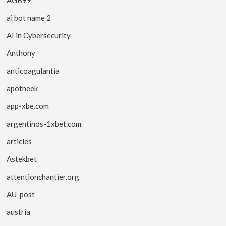
ai bot name 2
AI in Cybersecurity
Anthony
anticoagulantia
apotheek
app-xbe.com
argentinos-1xbet.com
articles
Astekbet
attentionchantier.org
AU_post
austria