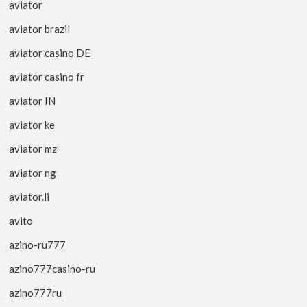
aviator
aviator brazil
aviator casino DE
aviator casino fr
aviator IN
aviator ke
aviator mz
aviator ng
aviator.li
avito
azino-ru777
azino777casino-ru
azino777ru