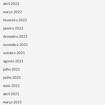
abril 2022
março 2022
fevereiro 2022
janeiro 2022
dezembro 2021
novembro 2021
outubro 2021
agosto 2021
julho 2021
junho 2021
maio 2021
abril 2021
março 2021