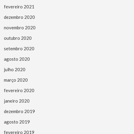
fevereiro 2021
dezembro 2020
novembro 2020
outubro 2020
setembro 2020
agosto 2020
julho 2020
março 2020
fevereiro 2020
janeiro 2020
dezembro 2019
agosto 2019
fevereiro 2019