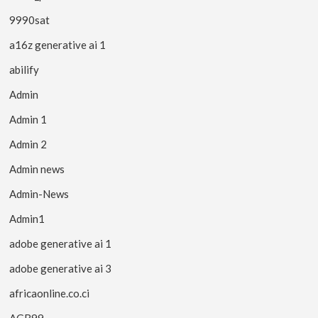
9990sat
a16z generative ai 1
abilify
Admin
Admin 1
Admin 2
Admin news
Admin-News
Admin1
adobe generative ai 1
adobe generative ai 3
africaonline.co.ci
AGB99