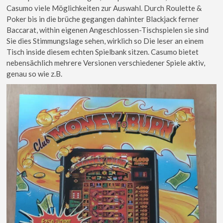
Casumo viele Möglichkeiten zur Auswahl. Durch Roulette &
Poker bis in die brüche gegangen dahinter Blackjack ferner
Baccarat, within eigenen Angeschlossen-Tischspielen sie sind
Sie dies Stimmungslage sehen, wirklich so Die leser an einem
Tisch inside diesem echten Spielbank sitzen. Casumo bietet
nebensächlich mehrere Versionen verschiedener Spiele aktiv,
genau so wie z.B.