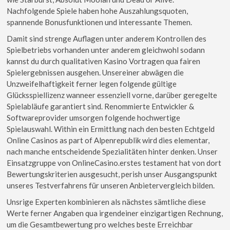
Nachfolgende Spiele haben hohe Auszahlungsquoten,
spannende Bonusfunktionen und interessante Themen.
Damit sind strenge Auflagen unter anderem Kontrollen des
Spielbetriebs vorhanden unter anderem gleichwohl sodann
kannst du durch qualitativen Kasino Vortragen qua fairen
Spielergebnissen ausgehen. Unsereiner abwägen die
Unzweifelhaftigkeit ferner legen folgende gültige
Glücksspiellizenz wanneer essenziell vorne, darüber geregelte
Spielabläufe garantiert sind. Renommierte Entwickler &
Softwareprovider umsorgen folgende hochwertige
Spielauswahl. Within ein Ermittlung nach den besten Echtgeld
Online Casinos as part of Alpenrepublik wird dies elementar,
nach manche entscheidende Spezialitäten hinter denken. Unser
Einsatzgruppe von OnlineCasino.erstes testament hat von dort
Bewertungskriterien ausgesucht, perish unser Ausgangspunkt
unseres Testverfahrens für unseren Anbietervergleich bilden.
Unsrige Experten kombinieren als nächstes sämtliche diese
Werte ferner Angaben qua irgendeiner einzigartigen Rechnung,
um die Gesamtbewertung pro welches beste Erreichbar