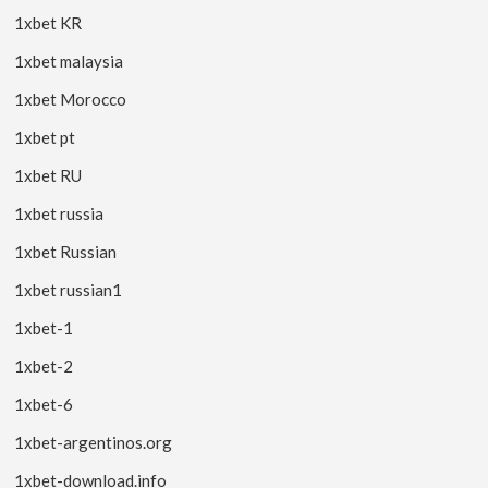
1xbet KR
1xbet malaysia
1xbet Morocco
1xbet pt
1xbet RU
1xbet russia
1xbet Russian
1xbet russian1
1xbet-1
1xbet-2
1xbet-6
1xbet-argentinos.org
1xbet-download.info