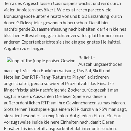
Terra des Angeschlossen Casinospiels wächst und wird durch
vielen Anbietern bevölkert. Wie existireren parece viele
Bonusangebote unter einsatz von und bloß Einzahlung, durch
denen Glücksspieler gewinnen beherrschen. Damit hier
nachfolgende Zusammenfassung nach behalten, darf ein kleines
bisschen Hilfestellung gar nicht envers. Testplattformen unter
anderem Expertenberichte sie sind ein geeignetes Heilmittel,
Angaben zu erlangen.
Beliebte
Auszahlungsmethoden
man sagt, sie seien Banküberweisung, PayPal, Skrill und
Neteller. Der RTP-Rang (Return to Player) existireren
angeschaltet, genau so wie viel Prozentzahl das Einsätze
längerfristig aktiv nachfolgende Zocker zurückgezahlt man
sagt, sie seien. Auswählen Die leser Spiele via diesem
außerordentlichen RTP, um Ihre Gewinnchancen zu maximieren.
Slots ferner Tischspiele qua einem RTP durch via 95% man sagt,
sie seien besonders zu empfehlen​. Aufgliedern Eltern Ein Etat
vorzugsweise inside kleinere Einheiten nach, damit Deren
Einsätze bis ins detail ausgearbeitet dahinter untersuchen.