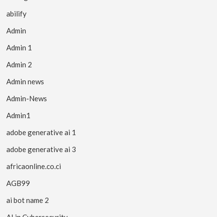
abilify
Admin
Admin 1
Admin 2
Admin news
Admin-News
Admin1
adobe generative ai 1
adobe generative ai 3
africaonline.co.ci
AGB99
ai bot name 2