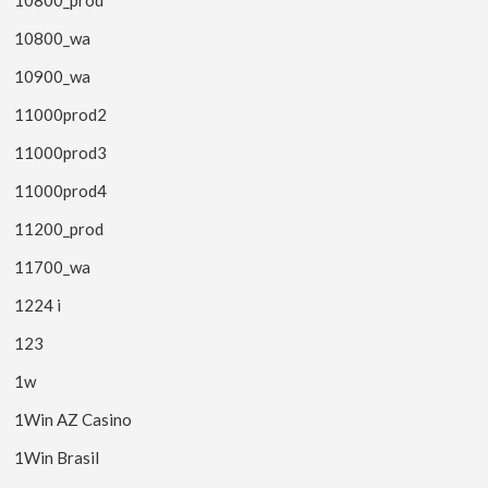
10800_prod
10800_wa
10900_wa
11000prod2
11000prod3
11000prod4
11200_prod
11700_wa
1224 i
123
1w
1Win AZ Casino
1Win Brasil