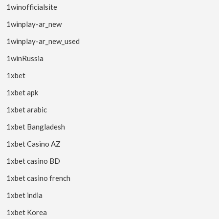
1winofficialsite
1winplay-ar_new
1winplay-ar_new_used
1winRussia
1xbet
1xbet apk
1xbet arabic
1xbet Bangladesh
1xbet Casino AZ
1xbet casino BD
1xbet casino french
1xbet india
1xbet Korea