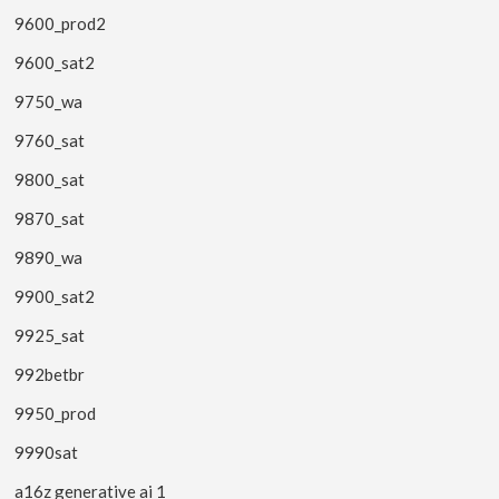
9600_prod2
9600_sat2
9750_wa
9760_sat
9800_sat
9870_sat
9890_wa
9900_sat2
9925_sat
992betbr
9950_prod
9990sat
a16z generative ai 1