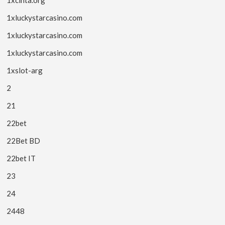
1xcinta.org
1xluckystarcasino.com
1xluckystarcasino.com
1xluckystarcasino.com
1xslot-arg
2
21
22bet
22Bet BD
22bet IT
23
24
2448