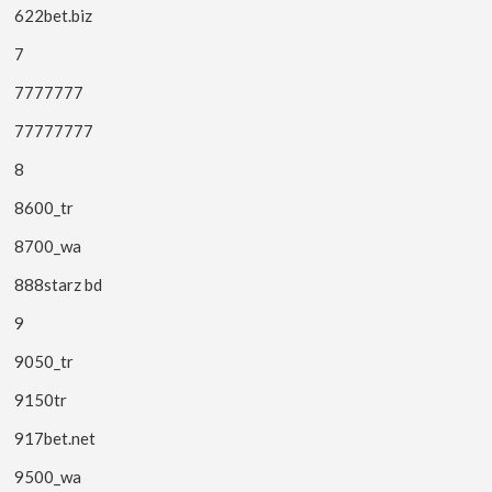
622bet.biz
7
7777777
77777777
8
8600_tr
8700_wa
888starz bd
9
9050_tr
9150tr
917bet.net
9500_wa