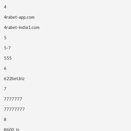
4
4rabet-app.com
4rabet-india1.com
5
5-7
555
6
622bet.biz
7
7777777
77777777
8
8600_tr