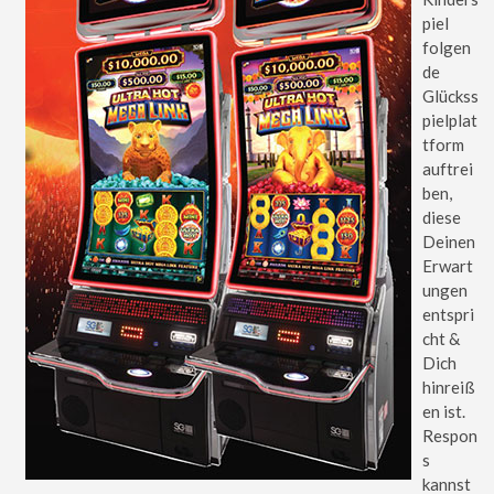
piel
folgen
de
Glückss
pielplat
tform
auftrei
ben,
diese
Deinen
Erwart
ungen
entspri
cht &
Dich
hinreiß
en ist.
Respon
s
kannst