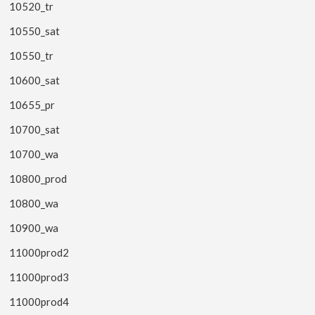
10520_tr
10550_sat
10550_tr
10600_sat
10655_pr
10700_sat
10700_wa
10800_prod
10800_wa
10900_wa
11000prod2
11000prod3
11000prod4