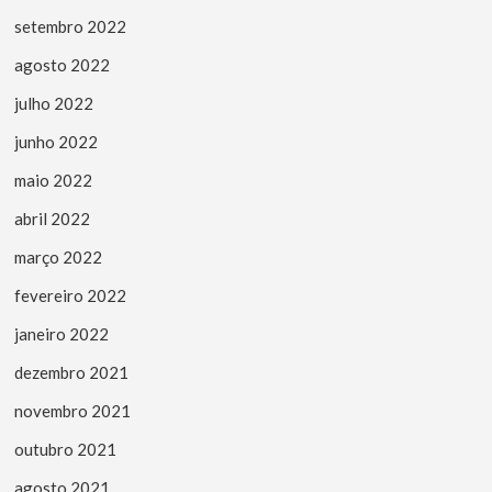
setembro 2022
agosto 2022
julho 2022
junho 2022
maio 2022
abril 2022
março 2022
fevereiro 2022
janeiro 2022
dezembro 2021
novembro 2021
outubro 2021
agosto 2021