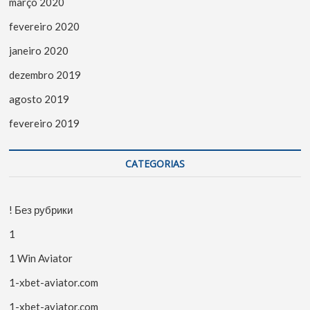
março 2020
fevereiro 2020
janeiro 2020
dezembro 2019
agosto 2019
fevereiro 2019
CATEGORIAS
! Без рубрики
1
1 Win Aviator
1-xbet-aviator.com
1-xbet-aviator.com