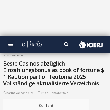
SEM CATEGORIA
Beste Casinos abzüglich
Einzahlungsbonus as book of fortune $
1 Kaution part of Teutonia 2025
Vollständige aktualisierte Verzeichnis
Karina Vasconcellos
12 de junho de 2025
Content