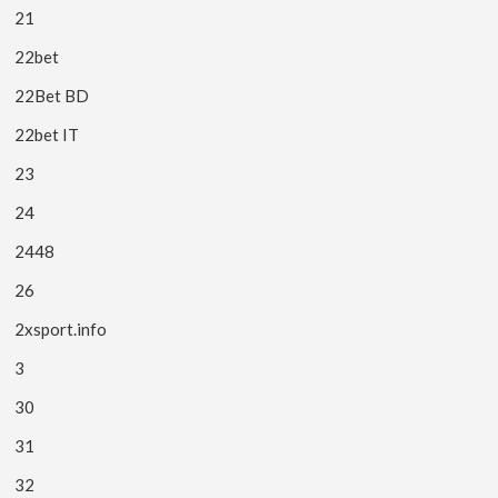
21
22bet
22Bet BD
22bet IT
23
24
2448
26
2xsport.info
3
30
31
32