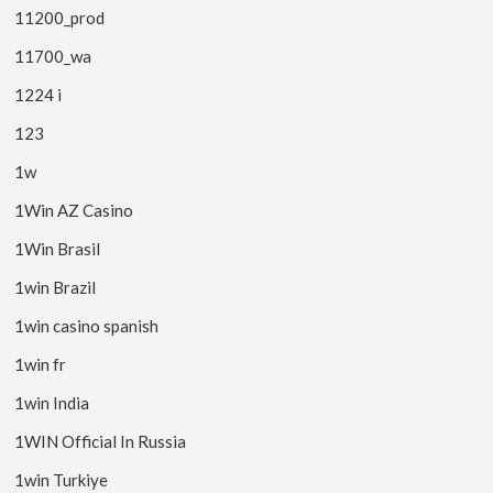
11200_prod
11700_wa
1224 i
123
1w
1Win AZ Casino
1Win Brasil
1win Brazil
1win casino spanish
1win fr
1win India
1WIN Official In Russia
1win Turkiye