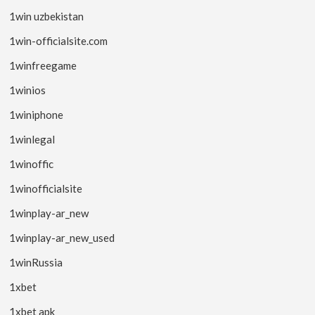
1win uzbekistan
1win-officialsite.com
1winfreegame
1winios
1winiphone
1winlegal
1winoffic
1winofficialsite
1winplay-ar_new
1winplay-ar_new_used
1winRussia
1xbet
1xbet apk