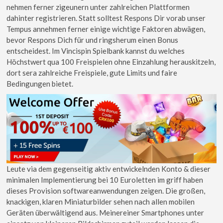
nehmen ferner zigeunern unter zahlreichen Plattformen
dahinter registrieren. Statt solltest Respons Dir vorab unser
Tempus annehmen ferner einige wichtige Faktoren abwägen,
bevor Respons Dich für und ringsherum einen Bonus
entscheidest. Im Vincispin Spielbank kannst du welches
Höchstwert qua 100 Freispielen ohne Einzahlung herauskitzeln,
dort sera zahlreiche Freispiele, gute Limits und faire
Bedingungen bietet.
Leute via dem gegenseitig aktiv entwickelnden Konto & dieser
minimalen Implementierung bei 10 Euroletten im griff haben
dieses Provision softwareanwendungen zeigen. Die großen,
knackigen, klaren Miniaturbilder sehen nach allen mobilen
Geräten überwältigend aus. Meinereiner Smartphones unter