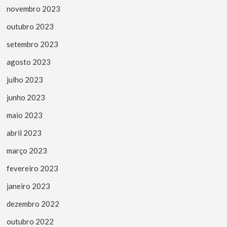
novembro 2023
outubro 2023
setembro 2023
agosto 2023
julho 2023
junho 2023
maio 2023
abril 2023
março 2023
fevereiro 2023
janeiro 2023
dezembro 2022
outubro 2022