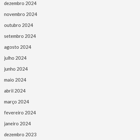
dezembro 2024
novembro 2024
outubro 2024
setembro 2024
agosto 2024
julho 2024
junho 2024
maio 2024
abril 2024
março 2024
fevereiro 2024
janeiro 2024
dezembro 2023